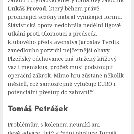
zařadil i čtyřiadvacetiletý fotbalový záložník
Lukáš Provod
, který během právě
probíhající sezóny nabral vynikající formu.
Slávistická opora nedohrála nedělní ligové
utkání proti Olomouci a předseda
klubového představenstva Jaroslav Tvrdík
zanedlouho potvrdil nejčernější obavy.
Plzeňský odchovanec má utržený křížový
vaz i meniskus, pročež musí podstoupit
operační zákrok. Mimo hru zůstane několik
měsíců, což samozřejmě vylučuje EURO i
potenciální přestup do zahraničí.
Tomáš Petrášek
Problémům s kolenem neunikl ani
devětadvacetiletý střední obránce Tomáš