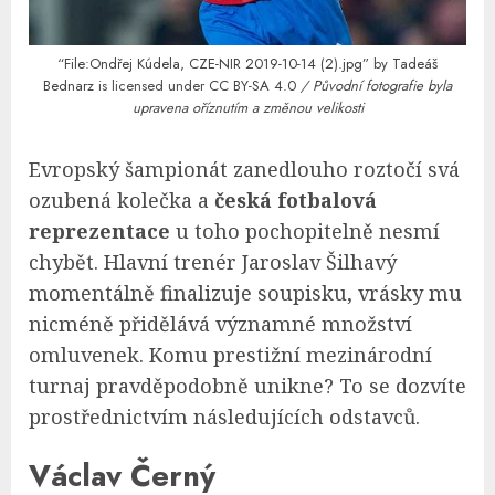
“File:Ondřej Kúdela, CZE-NIR 2019-10-14 (2).jpg”
by
Tadeáš
Bednarz
is licensed under
CC BY-SA 4.0
/ Původní fotografie byla
upravena oříznutím a změnou velikosti
Evropský šampionát zanedlouho roztočí svá
ozubená kolečka a
česká fotbalová
reprezentace
u toho pochopitelně nesmí
chybět. Hlavní trenér Jaroslav Šilhavý
momentálně finalizuje soupisku, vrásky mu
nicméně přidělává významné množství
omluvenek. Komu prestižní mezinárodní
turnaj pravděpodobně unikne? To se dozvíte
prostřednictvím následujících odstavců.
Václav Černý