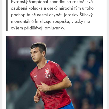
Evropský šampionát zanedlouho roztočí svá
ozubená kolečka a český národní tým u toho
pochopitelně nesmí chybět. Jaroslav Šilhavý
momentálně finalizuje soupisku, vrásky mu
ovšem přidělávají omluvenky.