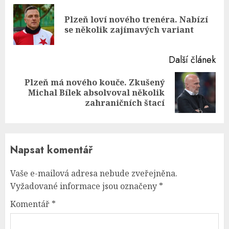
Reading
Plzeň loví nového trenéra. Nabízí
Pre
se několik zajímavých variant
pos
Další článek
Plzeň má nového kouče. Zkušený
Next
Michal Bílek absolvoval několik
post:
zahraničních štací
Napsat komentář
Vaše e-mailová adresa nebude zveřejněna.
Vyžadované informace jsou označeny
*
Komentář
*