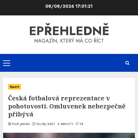
Skip
08/08/2026
17:01:22
to
content
EPŘEHLEDNĚ
MAGAZÍN, KTERÝ MÁ CO ŘÍCT
Primary
Menu
Sport
Česká fotbalová reprezentace v
pohotovosti. Omluvenek nebezpečně
přibývá
FILIP JANÁS
10/05/2021
2 MINUTY
18