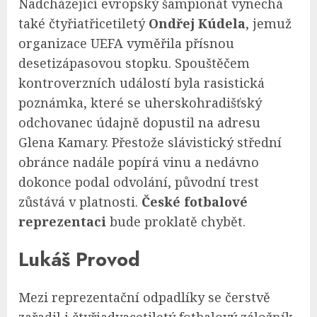
Nadcházející evropský šampionát vynechá
také čtyřiatřicetiletý
Ondřej Kúdela
, jemuž
organizace UEFA vyměřila přísnou
desetizápasovou stopku. Spouštěčem
kontroverzních událostí byla rasistická
poznámka, které se uherskohradišťský
odchovanec údajně dopustil na adresu
Glena Kamary. Přestože slávistický střední
obránce nadále popírá vinu a nedávno
dokonce podal odvolání, původní trest
zůstává v platnosti.
České fotbalové
reprezentaci
bude proklatě chybět.
Lukáš Provod
Mezi reprezentační odpadlíky se čerstvě