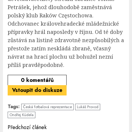
Petrášek, jehož dlouhodobě zaměstnává
polský klub Raków Częstochowa.
Odchovanec královehradecké mládežnické
přípravky hrál naposledy v říjnu. Od té doby
zůstává na listině zdravotně nezpůsobilých a
přestože zatím neskládá zbraně, včasný
návrat na hrací plochu už bohužel nezní
příliš pravděpodobně.
0
komentářů
Vstoupit do diskuze
Tags:
Česká fotbalová reprezentace
Lukáš Provod
Ondřej Kúdela
Continue
Předchozí článek