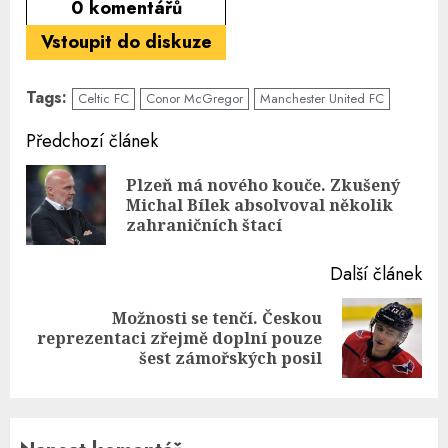
0
komentářů
Vstoupit do diskuze
Tags:
Celtic FC
Conor McGregor
Manchester United FC
Continue
Předchozí článek
Reading
Plzeň má nového kouče. Zkušený
Pre
Michal Bílek absolvoval několik
pos
zahraničních štací
Další článek
Možnosti se tenčí. Českou
Next
reprezentaci zřejmě doplní pouze
post:
šest zámořských posil