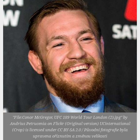
"File:Conor McGregor, UFC 189 World Tour London (2).jpg" by
Andrius Petrucenia on Flickr (Original version) UCinternational
(Crop) is licensed under CC BY-SA 2.0 / Původní fotografie byla
upravena oříznutím a změnou velikosti