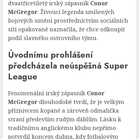
dvaatřicetiletý irský zápasník
Conor
McGregor
. Živoucí legenda smíšených
bojových umění prostřednictvím sociálních
sítí opakovaně naznačila, že chce odkoupit
podíl slavného ostrovního týmu.
Úvodnímu prohlášení
předcházela neúspěšná Super
League
Fenomenální irský zápasník
Conor
McGregor
dlouhodobě tvrdí, že je velkým
příznivcem kopané a zároveň odmalička
straní především rudým ďáblům. Lásku k
tradičnímu anglickému klubu nepřímo
potvrdil koncem dubna, kdy fotbalovým