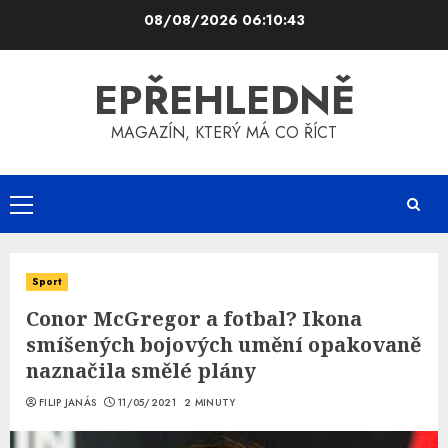
Skip
08/08/2026
06:10:43
to
content
EPŘEHLEDNĚ
MAGAZÍN, KTERÝ MÁ CO ŘÍCT
Primary
Menu
Sport
Conor McGregor a fotbal? Ikona
smíšených bojových umění opakovaně
naznačila smělé plány
FILIP JANÁS
11/05/2021
2 MINUTY