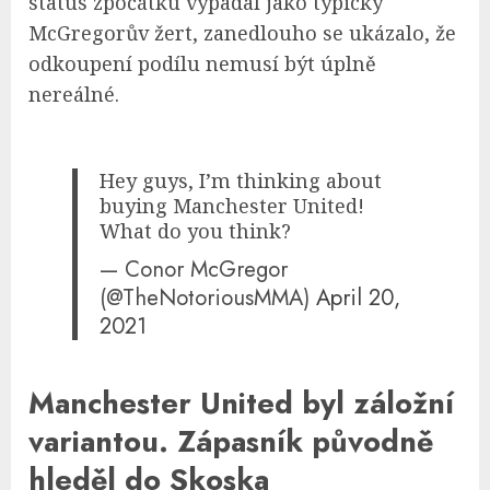
status zpočátku vypadal jako typický
McGregorův žert, zanedlouho se ukázalo, že
odkoupení podílu nemusí být úplně
nereálné.
Hey guys, I’m thinking about
buying Manchester United!
What do you think?
— Conor McGregor
(@TheNotoriousMMA)
April 20,
2021
Manchester United byl záložní
variantou. Zápasník původně
hleděl do Skoska