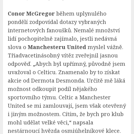
Conor McGregor
během uplynulého
pondělí zodpovídal dotazy vybraných
internetových fanoušků. Nemalé množství
lidí pochopitelně zajímalo, jestli nedávná
slova o
Manchesteru United
myslel vážně.
Třiadvacetinásobný vítěz zveřejnil jasnou
odpověď. „Abych byl upřímný, původně jsem
uvažoval o Celticu. Znamenalo by to získat
akcie od Dermota Desmonda. Určitě mě láká
možnost odkoupit podíl nějakého
sportovního týmu. Celtic a Manchester
United se mi zamlouvají, jsem však otevřený
i jiným možnostem. Cítím, že bych pro klub
mohl udělat velké věci,“ napsala
nestárnoucí hvězda osmiúhelníkové klece.