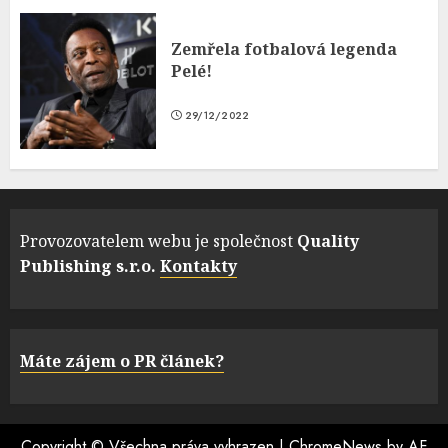
Zemřela fotbalová legenda
Pelé!
29/12/2022
Provozovatelem webu je společnost
Quality
Publishing s.r.o.
Kontakty
Máte zájem o PR článek?
Copyright © Všechna práva vyhrazen
|
ChromeNews
by AF