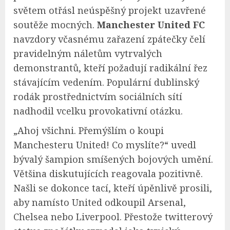
světem otřásl neúspěšný projekt uzavřené
soutěže mocných.
Manchester United FC
navzdory včasnému zařazení zpátečky čelí
pravidelným náletům vytrvalých
demonstrantů, kteří požadují radikální řez
stávajícím vedením. Populární dublinský
rodák prostřednictvím sociálních sítí
nadhodil vcelku provokativní otázku.
„Ahoj všichni. Přemýšlím o koupi
Manchesteru United! Co myslíte?“ uvedl
bývalý šampion smíšených bojových umění.
Většina diskutujících reagovala pozitivně.
Našli se dokonce tací, kteří úpěnlivě prosili,
aby namísto United odkoupil Arsenal,
Chelsea nebo Liverpool. Přestože twitterový