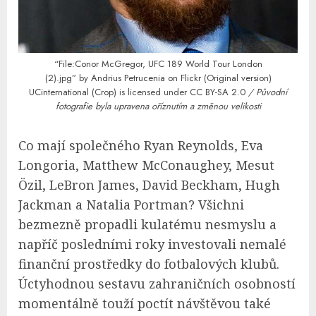
“File:Conor McGregor, UFC 189 World Tour London
(2).jpg”
by
Andrius Petrucenia on Flickr (Original version)
UCinternational (Crop)
is licensed under
CC BY-SA 2.0
/ Původní
fotografie byla upravena oříznutím a změnou velikosti
Co mají společného Ryan Reynolds, Eva
Longoria, Matthew McConaughey, Mesut
Özil, LeBron James, David Beckham, Hugh
Jackman a Natalia Portman? Všichni
bezmezně propadli kulatému nesmyslu a
napříč posledními roky investovali nemalé
finanční prostředky do fotbalových klubů.
Úctyhodnou sestavu zahraničních osobností
momentálně touží poctít návštěvou také