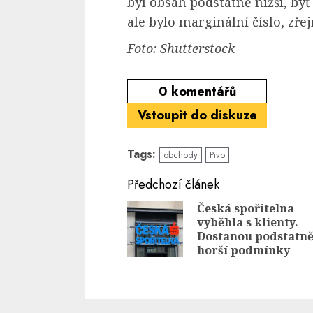
byl obsah podstatně nižší, byť
ale bylo marginální číslo, zře
Foto: Shutterstock
0
komentářů
Vstoupit do diskuze
Tags:
obchody
Pivo
Continue
Předchozí článek
Reading
Česká spořitelna
vyběhla s klienty.
Dostanou podstatn
horší podmínky