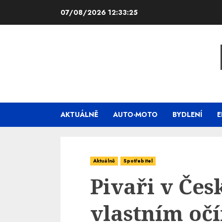
Skip
07/08/2026
12:33:26
to
content
AKTUÁLNĚ
AUTO-MOTO
BYDLENÍ
E
Aktuálně
Spotřebitel
Pivaři v Čes
vlastním oč