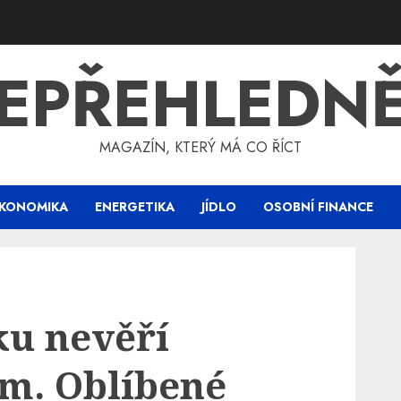
EPŘEHLEDN
MAGAZÍN, KTERÝ MÁ CO ŘÍCT
KONOMIKA
ENERGETIKA
JÍDLO
OSOBNÍ FINANCE
ku nevěří
ím. Oblíbené