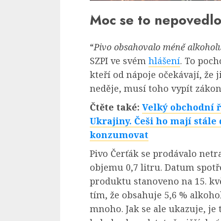
Moc se to nepovedl
“
Pivo obsahovalo méně alkoholu
SZPI ve svém
hlášení
. To poch
kteří od nápoje očekávají, že 
neděje, musí toho vypít zákoni
Čtěte také:
Velký obchodní ř
Ukrajiny. Češi ho mají stále
konzumovat
Pivo Čerťák se prodávalo netr
objemu 0,7 litru. Datum spot
produktu stanoveno na 15. kvě
tím, že obsahuje 5,6 % alkoho
mnoho. Jak se ale ukazuje, je 