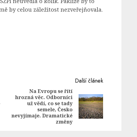
 SZPI neuvedla o kolik. Pakliže by to
jmě by celou záležitost nezveřejňovala.
Další článek
Na Evropu se řítí
hrozná věc. Odborníci
Previous
ě
už vědí, co se tady
Next
post:
semele, Česko
post:
nevyjímaje. Dramatické
změny