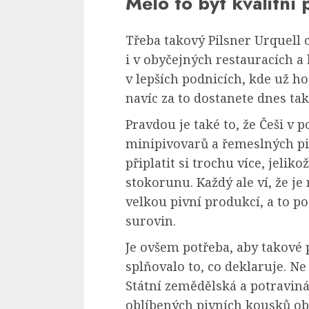
Mělo to být kvalitní 
Třeba takový Pilsner Urquell
i v obyčejných restauracích a 
v lepších podnicích, kde už ho
navíc za to dostanete dnes tak
Pravdou je také to, že Češi v 
minipivovarů a řemeslných pi
připlatit si trochu více, jelik
stokorunu. Každý ale ví, že j
velkou pivní produkcí, a to po
surovin.
Je ovšem potřeba, aby takové 
splňovalo to, co deklaruje. Ne
Státní zemědělská a potraviná
oblíbených pivních kousků obj