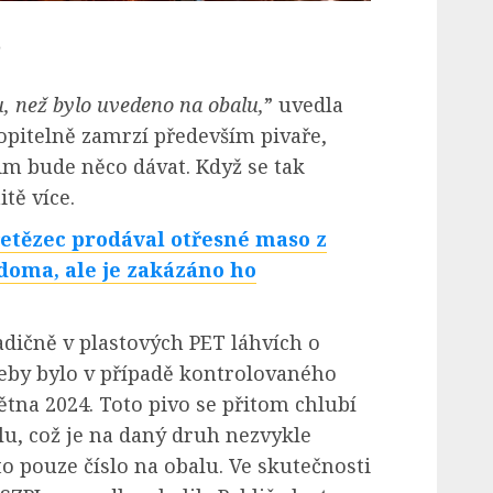
o
, než bylo uvedeno na obalu,
” uvedla
opitelně zamrzí především pivaře,
jim bude něco dávat. Když se tak
tě více.
etězec prodával otřesné maso z
 doma, ale je zakázáno ho
adičně v plastových PET láhvích o
řeby bylo v případě kontrolovaného
tna 2024. Toto pivo se přitom chlubí
lu, což je na daný druh nezvykle
to pouze číslo na obalu. Ve skutečnosti