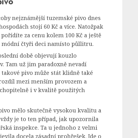
pivo
 coby nejznámější tuzemské pivo dnes
hospodách stojí 60 Kč a více. Natožpak
 pořídíte za cenu kolem 100 Kč a ještě
 módní čtyři deci namísto půllitru.
poslední době objevují kouzlo
v. Tam už jim paradoxně nevadí
ož takové pivo může stát klidně také
e rozdíl mezi menším provozem a
chopitelně i v kvalitě použitých
pivo mělo skutečně vysokou kvalitu a
 vždy je to ten případ, jak upozornila
řská inspekce. Ta u jednoho z velmi
evila docela zásadní prohřešek. Jde o