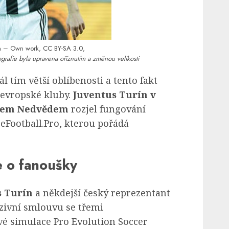
n
– Own work,
CC BY-SA 3.0
,
grafie byla upravena oříznutím a změnou velikosti
ál tím větší oblíbenosti a tento fakt
 evropské kluby.
Juventus Turín v
vlem Nedvědem
rozjel fungování
 eFootball.Pro, kterou pořádá
e o fanoušky
s Turín
a někdejší český reprezentant
zivní smlouvu se třemi
vé simulace Pro Evolution Soccer