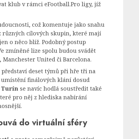
t klub v rámci eFootball.Pro ligy, jíž
udoucnosti, což komentuje jako snahu
 různých cílových skupin, které mají
jen o něco blíž. Podobný postup
 Ve zmíněné lize spolu budou svádět
, Manchester United či Barcelona.
 představí deset týmů při hře tři na
O umístění finálových klání dosud
 Turín
se navíc hodlá soustředit také
které pro něj z hlediska nabírání
osnější.
ouvá do virtuální sféry