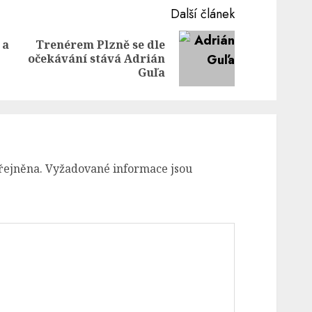
Další článek
 a
Trenérem Plzně se dle
Previous
Next
očekávání stává Adrián
post:
post:
Guľa
řejněna.
Vyžadované informace jsou