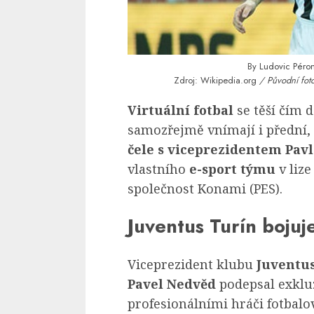
By
Ludovic Péro
Zdroj: Wikipedia.org
/ Původní foto
Virtuální fotbal
se těší čím d
samozřejmě vnímají i přední,
čele s viceprezidentem Pa
vlastního
e-sport týmu
v lize
společnost Konami (PES).
Juventus Turín bojuj
Viceprezident klubu
Juventu
Pavel Nedvěd
podepsal exklu
profesionálními hráči fotbalo