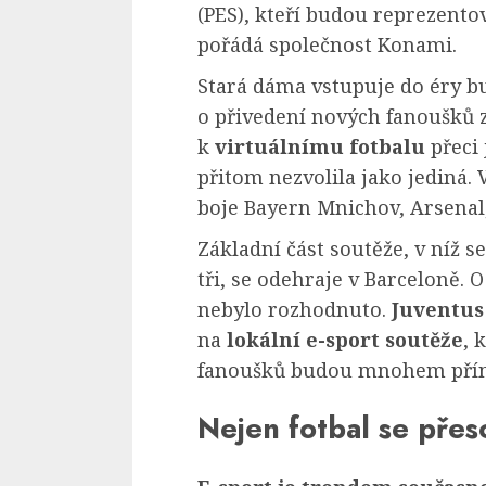
(PES), kteří budou reprezentova
pořádá společnost Konami.
Stará dáma vstupuje do éry b
o přivedení nových fanoušků z
k
virtuálnímu fotbalu
přeci 
přitom nezvolila jako jediná.
boje Bayern Mnichov, Arsenal
Základní část soutěže, v níž se
tři, se odehraje v Barceloně. 
nebylo rozhodnuto.
Juventus
na
lokální e-sport soutěže
, 
fanoušků budou mnohem přín
Nejen fotbal se přes