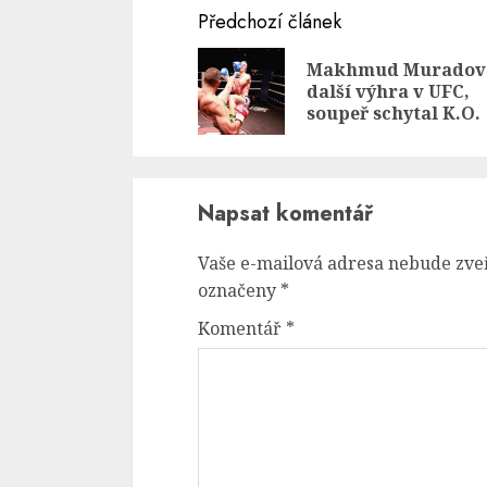
Continue
Předchozí článek
Reading
Makhmud Muradov
další výhra v UFC,
soupeř schytal K.O.
Napsat komentář
Vaše e-mailová adresa nebude zve
označeny
*
Komentář
*