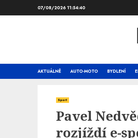
Skip
07/08/2026
11:54:41
to
content
AKTUÁLNĚ
AUTO-MOTO
BYDLENÍ
E
Sport
Pavel Nedvě
rozjíždí e-sp