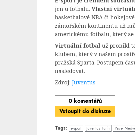
E-sport je trendem současno
jen u fotbalu.
Vlastní virtuá
basketbalové NBA či hokejové 
zámořském kontinentu už můž
americkému fotbalu, který se d
Virtuální fotbal
už pronikl t
klubem, který v našem prostře
pražská Sparta. Postupem času 
následovat.
Zdroj:
Juventus
0
komentářů
Vstoupit do diskuze
Tags:
e-sport
Juventus Turín
Pavel Nedv