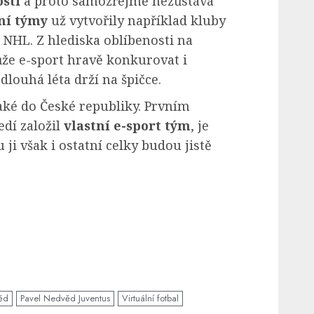
sti
a proto samozřejmě nezůstává
lní týmy
už vytvořily například kluby
NHL. Z hlediska oblíbenosti na
e e-sport hravě konkurovat i
louhá léta drží na špičce.
aké do České republiky. Prvním
dí založil
vlastní e-sport tým
, je
ji však i ostatní celky budou jistě
ěd
Pavel Nedvěd Juventus
Virtuální fotbal