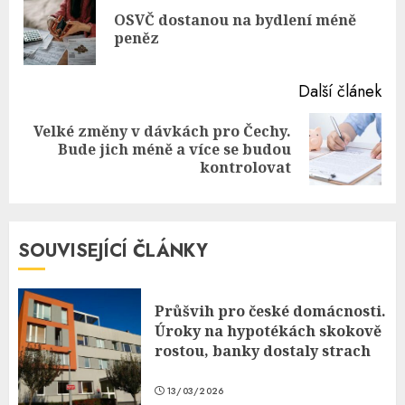
Reading
OSVČ dostanou na bydlení méně
Pre
peněz
pos
Další článek
Velké změny v dávkách pro Čechy.
Next
Bude jich méně a více se budou
post:
kontrolovat
SOUVISEJÍCÍ ČLÁNKY
Průšvih pro české domácnosti.
Úroky na hypotékách skokově
rostou, banky dostaly strach
13/03/2026