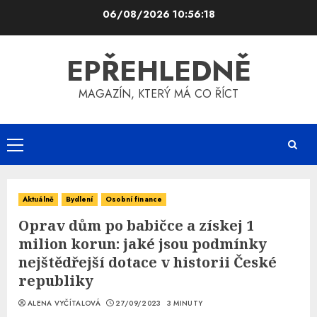
Skip
06/08/2026
10:56:19
to
content
EPŘEHLEDNĚ
MAGAZÍN, KTERÝ MÁ CO ŘÍCT
Primary
Menu
Aktuálně
Bydlení
Osobní finance
Oprav dům po babičce a získej 1
milion korun: jaké jsou podmínky
nejštědřejší dotace v historii České
republiky
ALENA VYČÍTALOVÁ
27/09/2023
3 MINUTY