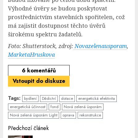
Výhodné úvěry se budou poskytovat
prostřednictvím stavebních spořitelen, což
má zajistit dostupnost těchto úvěrů
širokému spektru žadatelů.
Foto: Shutterstock, zdroj:
Novazelenausporam
,
MarketaHruskova
6
komentářů
Vstoupit do diskuze
Tags:
bydlení
Dědictví
dotace
energetická efektivita
energetická účinnost
fond
Nová zelená úsporám
Nová zelená úsporám Light
oprava
rekonstrukce
Continue
Předchozí článek