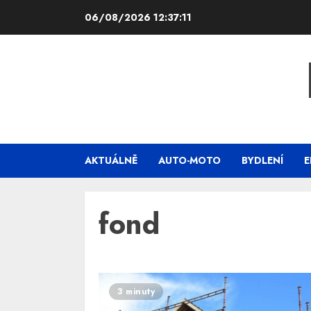
Skip
06/08/2026
12:37:11
to
content
AKTUÁLNĚ
AUTO-MOTO
BYDLENÍ
E
fond
3 minuty