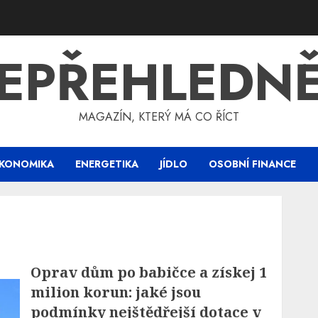
EPŘEHLEDN
MAGAZÍN, KTERÝ MÁ CO ŘÍCT
KONOMIKA
ENERGETIKA
JÍDLO
OSOBNÍ FINANCE
Oprav dům po babičce a získej 1
milion korun: jaké jsou
podmínky nejštědřejší dotace v