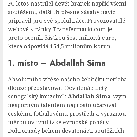
FC letos nastřílel devět branek napříč všemi
soutěžemi, další tři přesné zásahy navíc
připravil pro své spoluhráče. Provozovatelé
webové stránky Transfermarkt.com jej
proto ocenili částkou šest milionů euro,
která odpovídá 154,5 milionům korun.
1. místo – Abdallah Sima
Absolutního vítěze našeho žebříčku netřeba
dlouze představovat. Devatenáctiletý
senegalský kouzelník
Abdallah Sima
svým
nesporným talentem naprosto učaroval
českému fotbalovému prostředí a výraznou
měrou ovlivnil také evropské poháry.
Dohromady během devatenácti soutěžních