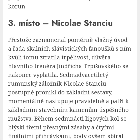
korun.
3. místo – Nicolae Stanciu
Přestože zaznamenal poměrně vlažný úvod
a řada skalních slávistických fanoušků s ním
kvůli tomu ztratila trpělivost, důvěra
hlavního trenéra Jindřicha Trpišovského se
nakonec vyplatila. Sedmadvacetiletý
rumunský záložník Nicolae Stanciu
postupně pronikl do základní sestavy,
momentálně nastupuje pravidelně a patří k
základním stavebním kamenům úspěšného
mužstva. Během sedmnácti ligových kol se
blýskl třemi přesnými zásahy a čtyřmi
finálními přihrávkami, body ovšem sbíral