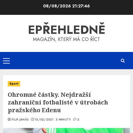
Skip
08/08/2026
21:27:47
to
content
EPŘEHLEDNĚ
MAGAZÍN, KTERÝ MÁ CO ŘÍCT
Primary
Menu
Sport
Ohromné částky. Nejdražší
zahraniční fotbalisté v útrobách
pražského Edenu
FILIP JANÁS
13/02/2021
3 MINUTY
2