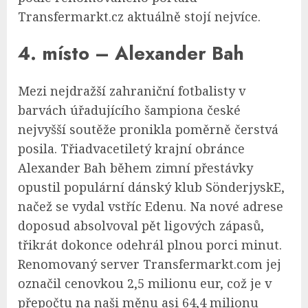
Transfermarkt.cz aktuálně stojí nejvíce.
4. místo – Alexander Bah
Mezi nejdražší zahraniční fotbalisty v
barvách úřadujícího šampiona české
nejvyšší soutěže pronikla poměrně čerstvá
posila. Třiadvacetiletý krajní obránce
Alexander Bah během zimní přestávky
opustil populární dánský klub SönderjyskE,
načež se vydal vstříc Edenu. Na nové adrese
doposud absolvoval pět ligových zápasů,
třikrát dokonce odehrál plnou porci minut.
Renomovaný server Transfermarkt.com jej
označil cenovkou 2,5 milionu eur, což je v
přepočtu na naši měnu asi 64,4 milionu