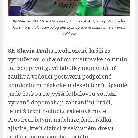
By
Werner100359
– Own work,
CC BY-SA 4.0
, zdroj:
Wikipedia
Commons
/ Původní fotografie byla upravena oříznutím a změnou
velikosti
SK Slavia Praha
neohroženě kráčí za
vytouženou obhajobou mistrovského titulu,
na čele prvoligové tabulky momentálně
zaujímá vedoucí postavení podpořené
komfortním náskokem deseti bodů. Spanilé
jízdě českou nejvyšší fotbalovou soutěží
výrazně dopomáhají zahraniční hráči,
jejichž tržní hodnota raketově roste.
Prostřednictvím nadcházejících řádků
zjistíte, kteří cizinci v sešívaném dresu
podle renomovaného portálu