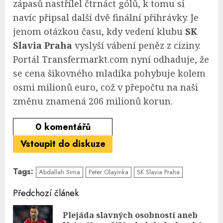
zápasů nastřílel čtrnáct gólů, k tomu si
navíc připsal další dvě finální přihrávky. Je
jenom otázkou času, kdy vedení klubu
SK
Slavia Praha
vyslyší vábení peněz z ciziny.
Portál Transfermarkt.com nyní odhaduje, že
se cena šikovného mladíka pohybuje kolem
osmi milionů euro, což v přepočtu na naši
změnu znamená 206 milionů korun.
0
komentářů
Vstoupit do diskuze
Tags:
Abdallah Sima
Peter Olayinka
SK Slavia Praha
Continue
Předchozí článek
Reading
Plejáda slavných osobností aneb
Pre