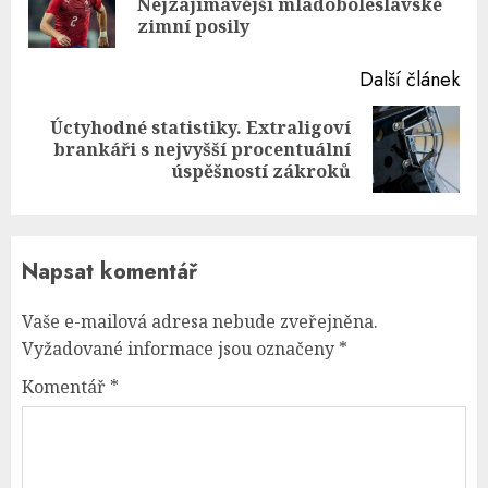
Nejzajímavější mladoboleslavské
pos
zimní posily
Další článek
Úctyhodné statistiky. Extraligoví
Next
brankáři s nejvyšší procentuální
post:
úspěšností zákroků
Napsat komentář
Vaše e-mailová adresa nebude zveřejněna.
Vyžadované informace jsou označeny
*
Komentář
*