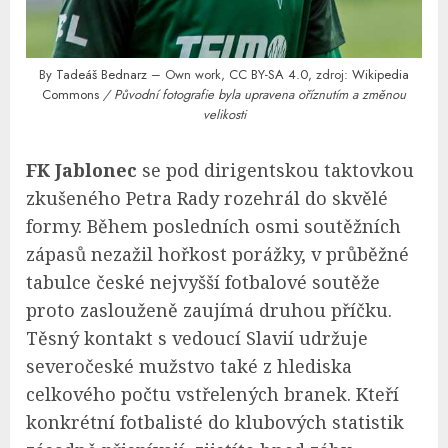
By
Tadeáš Bednarz
– Own work,
CC BY-SA 4.0
, zdroj:
Wikipedia
Commons
/ Původní fotografie byla upravena oříznutím a změnou
velikosti
FK Jablonec
se pod dirigentskou taktovkou
zkušeného Petra Rady rozehrál do skvělé
formy. Během posledních osmi soutěžních
zápasů nezažil hořkost porážky, v průběžné
tabulce české nejvyšší fotbalové soutěže
proto zaslouženě zaujímá druhou příčku.
Těsný kontakt s vedoucí Slavií udržuje
severočeské mužstvo také z hlediska
celkového počtu vstřelených branek. Kteří
konkrétní fotbalisté do klubových statistik