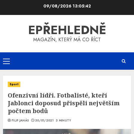
Skip
09/08/2026
13:05:43
to
content
EPŘEHLEDNĚ
MAGAZÍN, KTERÝ MÁ CO ŘÍCT
Primary
Menu
Sport
Ofenzivní lídři. Fotbalisté, kteří
Jablonci doposud přispěli největším
počtem bodů
FILIP JANÁS
30/01/2021
3 MINUTY