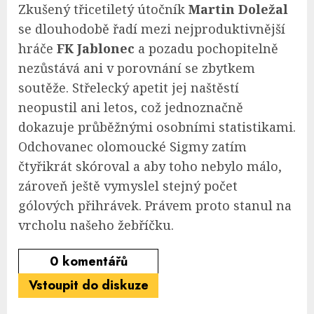
Zkušený třicetiletý útočník
Martin Doležal
se dlouhodobě řadí mezi nejproduktivnější
hráče
FK Jablonec
a pozadu pochopitelně
nezůstává ani v porovnání se zbytkem
soutěže. Střelecký apetit jej naštěstí
neopustil ani letos, což jednoznačně
dokazuje průběžnými osobními statistikami.
Odchovanec olomoucké Sigmy zatím
čtyřikrát skóroval a aby toho nebylo málo,
zároveň ještě vymyslel stejný počet
gólových přihrávek. Právem proto stanul na
vrcholu našeho žebříčku.
0
komentářů
Vstoupit do diskuze