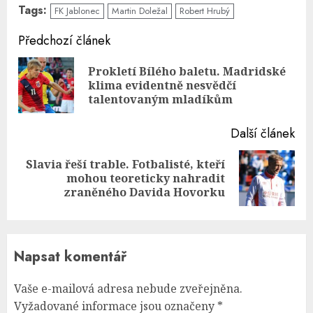
Tags:
FK Jablonec
Martin Doležal
Robert Hrubý
Continue
Předchozí článek
Reading
Prokletí Bílého baletu. Madridské
Pre
klima evidentně nesvědčí
pos
talentovaným mladíkům
Další článek
Slavia řeší trable. Fotbalisté, kteří
Next
mohou teoreticky nahradit
post:
zraněného Davida Hovorku
Napsat komentář
Vaše e-mailová adresa nebude zveřejněna.
Vyžadované informace jsou označeny
*