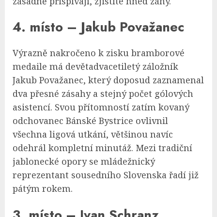
zásadně přispívají, zjistíte hned záhy.
4. místo – Jakub Považanec
Výrazně nakročeno k zisku bramborové
medaile má devětadvacetiletý záložník
Jakub Považanec, který doposud zaznamenal
dva přesné zásahy a stejný počet gólových
asistencí. Svou přítomností zatím kovaný
odchovanec Bánské Bystrice ovlivnil
všechna ligová utkání, většinou navíc
odehrál kompletní minutáž. Mezi tradiční
jablonecké opory se mládežnický
reprezentant sousedního Slovenska řadí již
pátým rokem.
3. místo – Ivan Schranz