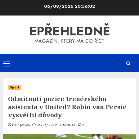
Skip
06/08/2026
20:56:03
to
content
EPŘEHLEDNĚ
MAGAZÍN, KTERÝ MÁ CO ŘÍCT
Primary
Menu
Sport
Odmítnutí pozice trenérského
asistenta v United? Robin van Persie
vysvětlil důvody
FILIP JANÁS
08/06/2022
2 MINUTY
9