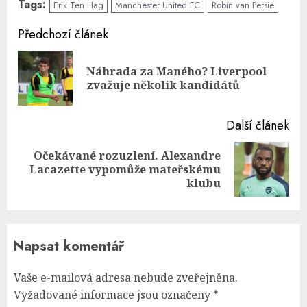
Tags:
Erik Ten Hag
Manchester United FC
Robin van Persie
Continue
Předchozí článek
Reading
Náhrada za Maného? Liverpool
Pre
zvažuje několik kandidátů
pos
Další článek
Očekávané rozuzlení. Alexandre
Next
Lacazette vypomůže mateřskému
post:
klubu
Napsat komentář
Vaše e-mailová adresa nebude zveřejněna.
Vyžadované informace jsou označeny
*