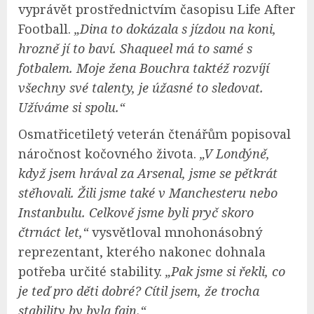
vyprávět prostřednictvím časopisu Life After
Football.
„Dina to dokázala s jízdou na koni,
hrozně jí to baví. Shaqueel má to samé s
fotbalem. Moje žena Bouchra taktéž rozvíjí
všechny své talenty, je úžasné to sledovat.
Užíváme si spolu.“
Osmatřicetiletý veterán čtenářům popisoval
náročnost kočovného života.
„V Londýně,
když jsem hrával za Arsenal, jsme se pětkrát
stěhovali. Žili jsme také v Manchesteru nebo
Instanbulu. Celkově jsme byli pryč skoro
čtrnáct let,“
vysvětloval mnohonásobný
reprezentant, kterého nakonec dohnala
potřeba určité stability.
„Pak jsme si řekli, co
je teď pro děti dobré? Cítil jsem, že trocha
stability by byla fajn.“