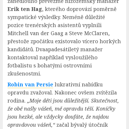
zanedlouho převezme nizozemský manažer
Erik ten Hag
, kterého doprovází poměrně
sympatické výsledky. Neméně důležité
pozice trenérských asistentů vyplnili
Mitchell van der Gaag a Steve McClaren,
přestože zpočátku existovalo vícero horkých
kandidátů. Dvaapadesátiletý manažer
kontaktoval například vysloužilého
fotbalistu s bohatými ostrovními
zkušenostmi.
Robin van Persie
lukrativní nabídku
opravdu zvažoval. Nakonec ovšem zvítězila
rodina.
„Moje děti jsou důležitější. Skutečnost,
že obě našly vášeň, mě opravdu těší. Koníčky
jsou hezké, ale vždycky doufáte, že najdou
opravdovou vášeň,“
začal bývalý útočník