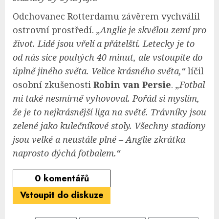
Odchovanec Rotterdamu závěrem vychválil
ostrovní prostředí.
„Anglie je skvělou zemí pro
život. Lidé jsou vřelí a přátelští. Letecky je to
od nás sice pouhých 40 minut, ale vstoupíte do
úplně jiného světa. Velice krásného světa,“
líčil
osobní zkušenosti
Robin van Persie
.
„Fotbal
mi také nesmírně vyhovoval. Pořád si myslím,
že je to nejkrásnější liga na světě. Trávníky jsou
zelené jako kulečníkové stoly. Všechny stadiony
jsou velké a neustále plné – Anglie zkrátka
naprosto dýchá fotbalem.“
0
komentářů
Vstoupit do diskuze