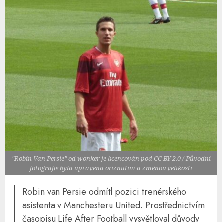
"Robin Van Persie" od wonker je licencován pod CC BY 2.0 / Původní
fotografie byla upravena oříznutím a změnou velikosti
Robin van Persie odmítl pozici trenérského
asistenta v Manchesteru United. Prostřednictvím
časopisu Life After Football vysvětloval důvody