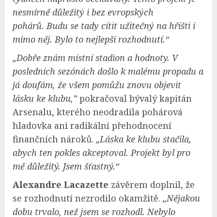
nesmírně důležitý i bez evropských
pohárů. Budu se tady cítit užitečný na hřišti i
mimo něj. Bylo to nejlepší rozhodnutí.“
„Dobře znám místní stadion a hodnoty. V
posledních sezónách došlo k malému propadu a
já doufám, že všem
pomůžu
znovu objevit
lásku ke klubu,”
pokračoval bývalý kapitán
Arsenalu, kterého neodradila pohárová
hladovka ani radikální přehodnocení
finančních nároků.
„Láska ke klubu stačila,
abych ten pokles akceptoval. Projekt byl pro
mě důležitý. Jsem šťastný.“
Alexandre Lacazette
závěrem doplnil, že
se rozhodnutí nezrodilo okamžitě.
„Nějakou
dobu trvalo, než jsem se rozhodl. Nebylo