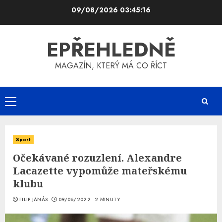
Skip
09/08/2026
03:45:16
to
content
EPŘEHLEDNĚ
MAGAZÍN, KTERÝ MÁ CO ŘÍCT
Primary
Menu
Sport
Očekávané rozuzlení. Alexandre
Lacazette vypomůže mateřskému
klubu
FILIP JANÁS
09/06/2022
2 MINUTY