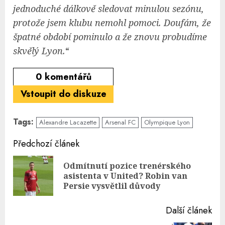
jednoduché
dálkově
sledovat minulou sezónu,
protože jsem klubu nemohl pomoci. Doufám, že
špatné období pominulo a že znovu probudíme
skvělý Lyon.
“
0
komentářů
Vstoupit do diskuze
Tags:
Alexandre Lacazette
Arsenal FC
Olympique Lyon
Continue
Předchozí článek
Reading
Odmítnutí pozice trenérského
Pre
asistenta v United? Robin van
pos
Persie vysvětlil důvody
Další článek