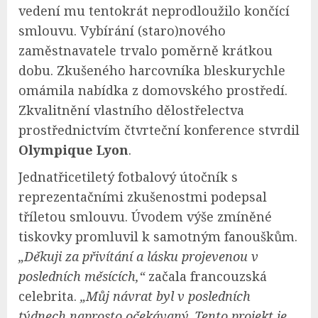
vedení mu tentokrát neprodloužilo končící
smlouvu. Vybírání (staro)nového
zaměstnavatele trvalo poměrně krátkou
dobu. Zkušeného harcovníka bleskurychle
omámila nabídka z domovského prostředí.
Zkvalitnění vlastního dělostřelectva
prostřednictvím čtvrteční konference stvrdil
Olympique Lyon
.
Jednatřicetiletý fotbalový útočník s
reprezentačními zkušenostmi podepsal
tříletou smlouvu. Úvodem výše zmíněné
tiskovky promluvil k samotným fanouškům.
„Děkuji za přivítání a lásku projevenou v
posledních měsících,“
začala francouzská
celebrita.
„Můj návrat byl v posledních
týdnech naprosto očekávaný. Tento projekt je