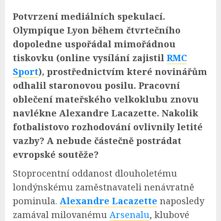
Potvrzení mediálních spekulací.
Olympique Lyon během čtvrtečního
dopoledne uspořádal mimořádnou
tiskovku (online vysílání zajistil
RMC
Sport
), prostřednictvím které novinářům
odhalil staronovou posilu. Pracovní
oblečení mateřského velkoklubu znovu
navlékne Alexandre Lacazette. Nakolik
fotbalistovo rozhodování ovlivnily letité
vazby? A nebude částečně postrádat
evropské soutěže?
Stoprocentní oddanost dlouholetému
londýnskému zaměstnavateli nenávratně
pominula.
Alexandre Lacazette
naposledy
zamával milovanému
Arsenalu
, klubové