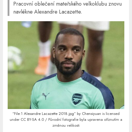
Pracovní oblečení mateřského velkoklubu znovu
navlékne Alexandre Lacazette.
“
File:1 Alexandre Lacazette 2018.jpg
” by
Chensiyuan
is licensed
under
CC BY-SA 4.0
/ Původní fotografie byla upravena oříznutím a
změnou velikosti