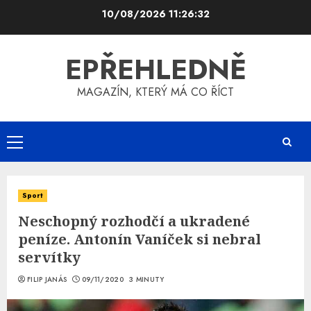
Skip
10/08/2026
11:26:32
to
content
EPŘEHLEDNĚ
MAGAZÍN, KTERÝ MÁ CO ŘÍCT
Primary
Menu
Sport
Neschopný rozhodčí a ukradené
peníze. Antonín Vaníček si nebral
servítky
FILIP JANÁS
09/11/2020
3 MINUTY