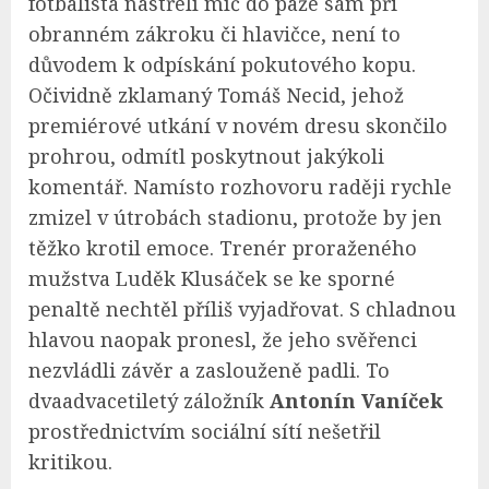
fotbalista nastřelí míč do paže sám při
obranném zákroku či hlavičce, není to
důvodem k odpískání pokutového kopu.
Očividně zklamaný Tomáš Necid, jehož
premiérové utkání v novém dresu skončilo
prohrou, odmítl poskytnout jakýkoli
komentář. Namísto rozhovoru raději rychle
zmizel v útrobách stadionu, protože by jen
těžko krotil emoce. Trenér proraženého
mužstva Luděk Klusáček se ke sporné
penaltě nechtěl příliš vyjadřovat. S chladnou
hlavou naopak pronesl, že jeho svěřenci
nezvládli závěr a zaslouženě padli. To
dvaadvacetiletý záložník
Antonín Vaníček
prostřednictvím sociální sítí nešetřil
kritikou.