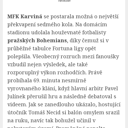
velikosti
MFK Karviná
se postarala možná o největší
překvapení sedmého kola. Na domácím
stadionu udolala houževnaté fotbalisty
pražských Bohemians
, díky čemuž si v
průběžné tabulce Fortuna ligy opět
polepšila. Všeobecný rozruch mezi fanoušky
vzbudil nejen výsledek, ale také
rozporuplný výkon rozhodčích. Právě
probíhala 69. minuta nesmírně
vyrovnaného klání, když hlavní arbitr Pavel
Julínek přerušil hru a následně debatoval s
videem. Jak se zanedlouho ukázalo, hostující
útočník Tomáš Necid si balón omylem srazil
na ruku, navíc tak bohužel učinil v