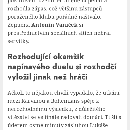
pokutovém území. Proměněná penalta
rozhodla zápas, což většinu zástupců
poraženého klubu pořádně naštvalo.
Zejména
Antonín Vaníček
si
prostřednictvím sociálních sítích nebral
servítky.
Rozhodující okamžik
napínavého duelu si rozhodčí
vyložil jinak než hráči
Ačkoli to nějakou chvíli vypadalo, že utkání
mezi Karvinou a Bohemians spěje k
nerozhodnému výsledku, z důležitého
vítězství se ve finále radovali domácí. Ti šli s
úderem osmé minuty zásluhou Lukáše