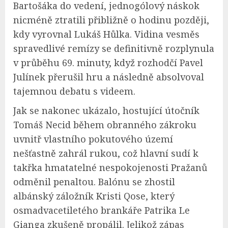
Bartošáka do vedení, jednogólový náskok
nicméně ztratili přibližně o hodinu později,
kdy vyrovnal Lukáš Hůlka. Vidina vesměs
spravedlivé remízy se definitivně rozplynula
v průběhu 69. minuty, když rozhodčí Pavel
Julínek přerušil hru a následně absolvoval
tajemnou debatu s videem.
Jak se nakonec ukázalo, hostující útočník
Tomáš Necid během obranného zákroku
uvnitř vlastního pokutového území
nešťastně zahrál rukou, což hlavní sudí k
takřka hmatatelné nespokojenosti Pražanů
odměnil penaltou. Balónu se zhostil
albánský záložník Kristi Qose, který
osmadvacetiletého brankáře Patrika Le
Gianga zkušeně propálil. Jelikož zápas