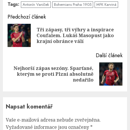
Tags:
Antonín Vaníček
Bohemians Praha 1905
MFK Karviná
Continue
Předchozí článek
Reading
Tři zápasy, tři výhry a inspirace
Pre
Coufalem. Lukáš Masopust jako
pos
krajní obránce válí
Další článek
Nejhorší zápas sezóny. Sparťané,
Next
kterým se proti Plzni absolutně
post:
nedařilo
Napsat komentář
Vaše e-mailová adresa nebude zveřejněna.
Vyžadované informace jsou označeny
*