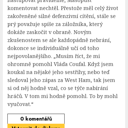
komentovat nechtěl. Přestože měl celý život
zakořeněné silné defenzivní cítění, stále se
prý považuje spíše za záložníka, který
dokáže zaskočit v obraně. Novým
zkušenostem se ale každopádně nebrání,
dokonce se individuálně učí od toho
nejpovolanějšího. „Musím říct, že mi
ohromně pomohl Vláďa Coufal. Když jsem
koukal na nějaké jeho sestřihy, nebo teď
sledoval jeho zápas za West Ham, tak jsem
si od něj hodně vzal, co se týče nabírání
hráčů. V tom mi hodně pomohl. To by mohl
vyučovat.“
0
komentářů