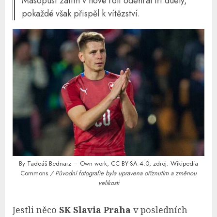
Masopust zatím v nové roli odehrál tři duely,
pokaždé však přispěl k vítězství.
By
Tadeáš Bednarz
– Own work,
CC BY-SA 4.0
, zdroj:
Wikipedia
Commons
/ Původní fotografie byla upravena oříznutím a změnou
velikosti
Jestli něco
SK Slavia Praha
v posledních