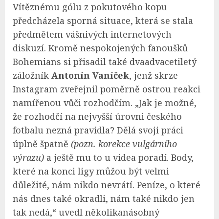
Vítěznému gólu z pokutového kopu
předcházela sporná situace, která se stala
předmětem vášnivých internetových
diskuzí. Kromě nespokojených fanoušků
Bohemians si přisadil také dvaadvacetiletý
záložník
Antonín Vaníček
, jenž skrze
Instagram zveřejnil poměrně ostrou reakci
namířenou vůči rozhodčím. „Jak je možné,
že rozhodčí na nejvyšší úrovni českého
fotbalu nezná pravidla? Dělá svoji práci
úplně špatně
(pozn. korekce vulgárního
výrazu)
a ještě mu to u videa poradí. Body,
které na konci ligy můžou být velmi
důležité, nám nikdo nevrátí. Peníze, o které
nás dnes také okradli, nám také nikdo jen
tak nedá,“ uvedl několikanásobný