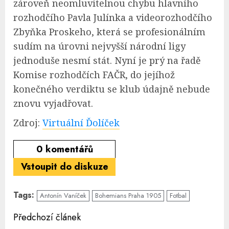
zároveň neomluvitelnou chybu hlavního
rozhodčího Pavla Julínka a videorozhodčího
Zbyňka Proskeho, která se profesionálním
sudím na úrovni nejvyšší národní ligy
jednoduše nesmí stát. Nyní je prý na řadě
Komise rozhodčích FAČR, do jejíhož
konečného verdiktu se klub údajně nebude
znovu vyjadřovat.
Zdroj:
Virtuální Ďolíček
0
komentářů
Vstoupit do diskuze
Tags:
Antonín Vaníček
Bohemians Praha 1905
Fotbal
Continue
Předchozí článek