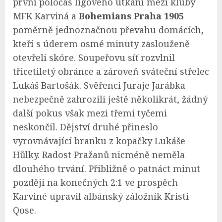
první poločas ligového utkání mezi kluby
MFK Karviná a
Bohemians Praha 1905
poměrně jednoznačnou převahu domácích,
kteří s úderem osmé minuty zaslouženě
otevřeli skóre. Soupeřovu síť rozvlnil
třicetiletý obránce a zároveň sváteční střelec
Lukáš Bartošák. Svěřenci Juraje Jarábka
nebezpečně zahrozili ještě několikrát, žádný
další pokus však mezi třemi tyčemi
neskončil. Dějství druhé přineslo
vyrovnávající branku z kopačky Lukáše
Hůlky. Radost Pražanů nicméně neměla
dlouhého trvání. Přibližně o patnáct minut
později na konečných 2:1 ve prospěch
Karviné upravil albánský záložník Kristi
Qose.