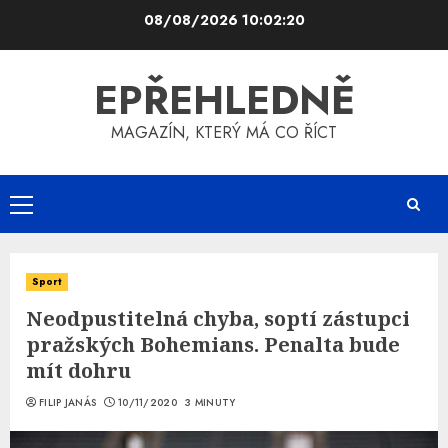
Skip
08/08/2026
10:02:20
to
content
EPŘEHLEDNĚ
MAGAZÍN, KTERÝ MÁ CO ŘÍCT
Primary
Menu
Sport
Neodpustitelná chyba, soptí zástupci
pražských Bohemians. Penalta bude
mít dohru
FILIP JANÁS
10/11/2020
3 MINUTY