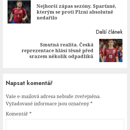
Reading
Nejhorší zápas sezóny. Sparťané,
Pre
kterým se proti Plzni absolutně
pos
nedařilo
Další článek
Smutná realita. Česká
Next
reprezentace hlásí těsně před
post:
srazem několik odpadlíků
Napsat komentář
Vaše e-mailová adresa nebude zveřejněna.
Vyžadované informace jsou označeny
*
Komentář
*