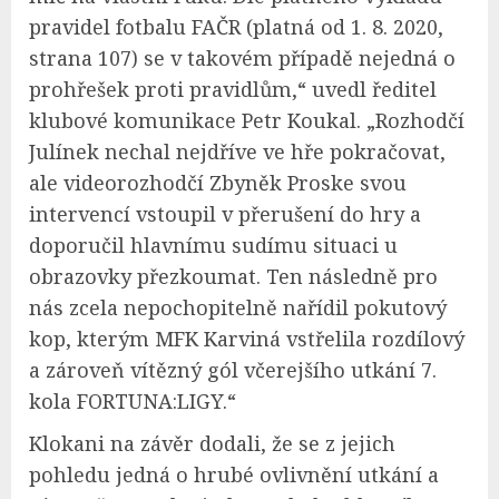
pravidel fotbalu FAČR (platná od 1. 8. 2020,
strana 107) se v takovém případě nejedná o
prohřešek proti pravidlům,“ uvedl ředitel
klubové komunikace Petr Koukal. „Rozhodčí
Julínek nechal nejdříve ve hře pokračovat,
ale videorozhodčí Zbyněk Proske svou
intervencí vstoupil v přerušení do hry a
doporučil hlavnímu sudímu situaci u
obrazovky přezkoumat. Ten následně pro
nás zcela nepochopitelně nařídil pokutový
kop, kterým MFK Karviná vstřelila rozdílový
a zároveň vítězný gól včerejšího utkání 7.
kola FORTUNA:LIGY.“
Klokani na závěr dodali, že se z jejich
pohledu jedná o hrubé ovlivnění utkání a