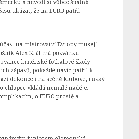
ěmecku a nevedl si vůbec špatně.
času ukázat, že na EURO patří.
 účast na mistrovství Evropy musejí
ložník Alex Král má pozvánku
hovanec brněnské fotbalové školy
ích zápasů, pokaždé navíc patřil k
ází dokonce i na scéně klubové, ruský
 chlapce vkládá nemalé naděje.
omplikacím, o EURO prostě a
u neznámým juniorem olomoucké