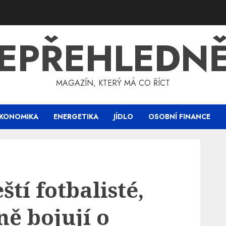
EPŘEHLEDN
MAGAZÍN, KTERÝ MÁ CO ŘÍCT
KONOMIKA
ENERGETIKA
JÍDLO
OSOBNÍ FINANCE
tí fotbalisté,
ně bojují o