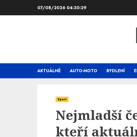
Skip
07/08/2026
04:30:30
to
content
AKTUÁLNĚ
AUTO-MOTO
BYDLENÍ
E
Sport
Nejmladší češ
kteří aktuál