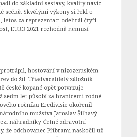
adl do základní sestavy, kvality navíc
é scéně. Skvělými výkony si řekl o
 letos za reprezentaci odehrál čtyři
nost, EURO 2021 rozhodně nemusí
protrápil, hostování v nizozemském
ev do žil. Třiadvacetiletý záložník
tě české kopané opět potvrzuje
již sedm let působí za hranicemi rodné
vého ročníku Eredivisie okořenil
národního mužstva Jaroslav Šilhavý
mezi náhradníky. Četné zdravotní
y, že odchovanec Příbrami naskočil už