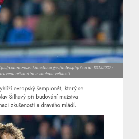
ttps://commons.wikimedia.org/w/index.php?curid=83155027 /
upravena oříznutím a změnou velikosti
hlíží evropský šampionát, který se
oslav Šilhavý při budování mužstva
ci zkušeností a dravého mládí.