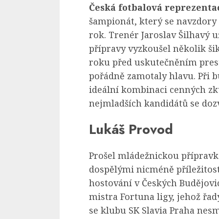
Česká fotbalová reprezenta
šampionát, který se navzdory
rok. Trenér Jaroslav Šilhavý
přípravy vyzkoušel několik ši
roku před uskutečněním pres
pořádně zamotaly hlavu. Při 
ideální kombinaci cenných zk
nejmladších kandidátů se dozv
Lukáš Provod
Prošel mládežnickou přípravk
dospělými nicméně příležitos
hostování v Českých Budějovic
mistra Fortuna ligy, jehož řad
se klubu SK Slavia Praha nesmí