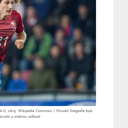
4.0
, zdroj:
Wikipedia Commons
/ Původní fotografie byla
znutím a změnou velikosti