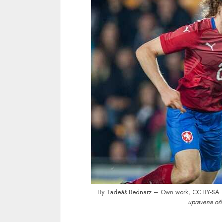
By
Tadeáš Bednarz
– Own work,
CC BY-SA 
upravena oří