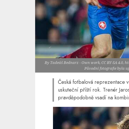
By Tadeáš Bednarz - Own work, CC BY-SA 4.0, h
Původní fotografie byla 
Česká fotbalová reprezentace vy
uskuteční příští rok. Trenér Jar
pravděpodobně vsadí na kombina