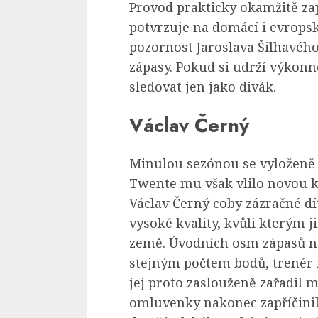
Provod prakticky okamžitě zap
potvrzuje na domácí i evropsk
pozornost Jaroslava Šilhavého,
zápasy. Pokud si udrží výkon
sledovat jen jako divák.
Václav Černý
Minulou sezónou se vyloženě 
Twente mu však vlilo novou kr
Václav Černý coby zázračné dí
vysoké kvality, kvůli kterým 
země. Úvodních osm zápasů no
stejným počtem bodů, trenér 
jej proto zaslouženě zařadil 
omluvenky nakonec zapříčinil