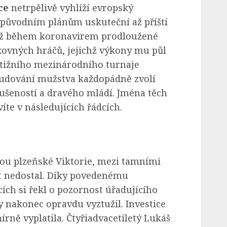
ce
netrpělivě vyhlíží evropský
 původním plánům uskuteční až příští
 už během koronavirem prodloužené
kovných hráčů, jejichž výkony mu půl
tižního mezinárodního turnaje
budování mužstva každopádně zvolí
ušeností a dravého mládí. Jména těch
íte v následujících řádcích.
ou plzeňské Viktorie, mezi tamními
t nedostal. Díky povedenému
ích si řekl o pozornost úřadujícího
y nakonec opravdu vyztužil. Investice
rně vyplatila. Čtyřiadvacetiletý Lukáš