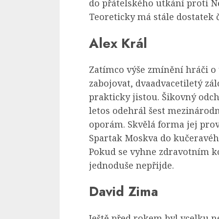
do přátelského utkání proti N
Teoreticky má stále dostatek 
Alex Král
Zatímco výše zmínění hráči o
zabojovat, dvaadvacetiletý zá
prakticky jistou. Šikovný odc
letos odehrál šest mezinárodn
oporám. Skvělá forma jej prov
Spartak Moskva do kučeravého
Pokud se vyhne zdravotním k
jednoduše nepřijde.
David Zima
Ještě před rokem byl vcelk