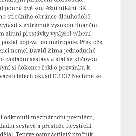
l pouhá dvě soutěžní utkání. SK
ého středního obránce dlouhodobě
 vytasit s extrémně vysokou finanční
 zimní přestávky vyslyšel vábení
poslal bojovat do metropole. Přestože
enci neměl
David Zima
jednoduché
 základní sestavy a stal se klíčovou
Nyní si dokonce řekl o pozvánku k
dvaceti letech okusil EURO? Nechme se
i odkroutil mezinárodní premiéru,
kladní sestavě a přestože nevstřelil
ělal. Teprve osmnáctiletý útočník