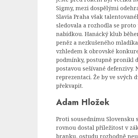
Sigmy, mezi dospělými odehrá
Slavia Praha však talentovan
sledovala a rozhodla se proto
nabídkou. Hanácký klub během
peněz a nezkušeného mladíka 
vzhledem k obrovské konkur
podmínky, postupně pronikl do
postavou sešívané defenzivy. 
reprezentaci. Že by ve svých 
překvapit.
Adam Hložek
Proti sousednímu Slovensku s
rovnou dostal příležitost v zá
branku, ostudu rozhodně neud