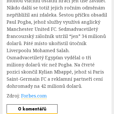
mohou všichni ostatní hráči jen tiše závidět.
Nikdo další se totiž jejich ročním odměnám
nepřiblížil ani zdaleka. Šestou příčku obsadil
Paul Pogba, jehož služby využívá anglický
Manchester United FC. Sedmadvacetiletý
francouzský záložník utržil “jen” 34 milionů
dolarů. Páté místo ukořistil útočník
Liverpoolu Mohamed Salah.
Osmadvacetiletý Egypťan vydělal o tři
miliony dolarů víc než Pogba. Na čtvrté
pozici skončil Kylian Mbappé, jehož si Paris
Saint-Germain FC a reklamní partneři cení
dohromady na 42 milionů dolarů.
Zdroj:
Forbes.com
0
komentářů