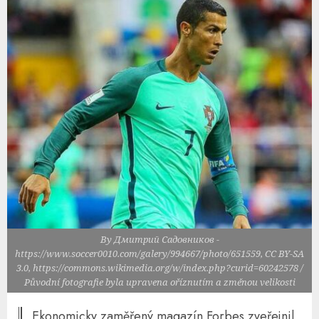
By Дмитрий Садовников -
https://www.soccer0010.com/galery/994667/photo/651559, CC BY-SA
3.0, https://commons.wikimedia.org/w/index.php?curid=60242578 /
Původní fotografie byla upravena oříznutím a změnou velikosti
Ekonomicky zaměřený magazín Forbes zveřejnil