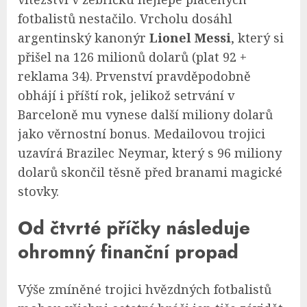
fotbalistů nestačilo. Vrcholu dosáhl
argentinský kanonýr
Lionel Messi
, který si
přišel na 126 milionů dolarů (plat 92 +
reklama 34). Prvenství pravděpodobně
obhájí i příští rok, jelikož setrvání v
Barceloně mu vynese další miliony dolarů
jako věrnostní bonus. Medailovou trojici
uzavírá Brazilec Neymar, který s 96 miliony
dolarů skončil těsně před branami magické
stovky.
Od čtvrté příčky následuje
ohromný finanční propad
Výše zmíněné trojici hvězdných fotbalistů