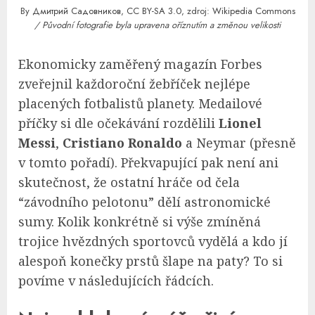
By
Дмитрий Садовников
,
CC BY-SA 3.0
, zdroj:
Wikipedia Commons
/ Původní fotografie byla upravena oříznutím a změnou velikosti
Ekonomicky zaměřený magazín Forbes
zveřejnil každoroční žebříček nejlépe
placených fotbalistů planety. Medailové
příčky si dle očekávání rozdělili
Lionel
Messi
,
Cristiano Ronaldo
a Neymar (přesně
v tomto pořadí). Překvapující pak není ani
skutečnost, že ostatní hráče od čela
“závodního pelotonu” dělí astronomické
sumy. Kolik konkrétně si výše zmíněná
trojice hvězdných sportovců vydělá a kdo jí
alespoň konečky prstů šlape na paty? To si
povíme v následujících řádcích.