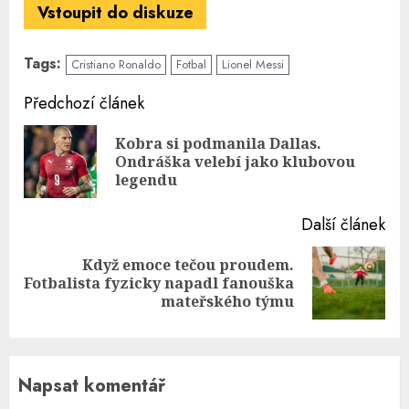
Vstoupit do diskuze
Tags:
Cristiano Ronaldo
Fotbal
Lionel Messi
Continue
Předchozí článek
Reading
Kobra si podmanila Dallas.
Pre
Ondráška velebí jako klubovou
pos
legendu
Další článek
Když emoce tečou proudem.
Next
Fotbalista fyzicky napadl fanouška
post:
mateřského týmu
Napsat komentář