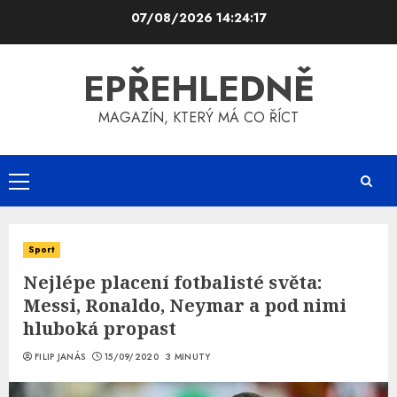
Skip
07/08/2026
14:24:17
to
content
EPŘEHLEDNĚ
MAGAZÍN, KTERÝ MÁ CO ŘÍCT
Primary
Menu
Sport
Nejlépe placení fotbalisté světa:
Messi, Ronaldo, Neymar a pod nimi
hluboká propast
FILIP JANÁS
15/09/2020
3 MINUTY