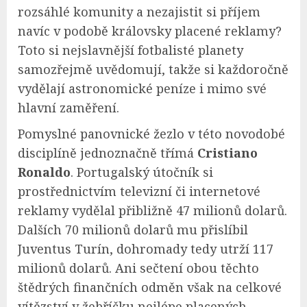
rozsáhlé komunity a nezajistit si příjem
navíc v podobě královsky placené reklamy?
Toto si nejslavnější fotbalisté planety
samozřejmě uvědomují, takže si každoročně
vydělají astronomické peníze i mimo své
hlavní zaměření.
Pomyslné panovnické žezlo v této novodobé
disciplíně jednoznačně třímá
Cristiano
Ronaldo
. Portugalský útočník si
prostřednictvím televizní či internetové
reklamy vydělal přibližně 47 milionů dolarů.
Dalších 70 milionů dolarů mu přislíbil
Juventus Turín, dohromady tedy utrží 117
milionů dolarů. Ani sečtení obou těchto
štědrých finančních odměn však na celkové
vítězství v žebříčku nejlépe placených