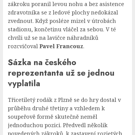
zákroku poranil levou nohu a bez asistence
zdravotníka se z ledové plochy nedokázal
zvednout. Když posléze mizel v útrobách
stadionu, končetinu vláčel za sebou. V té
chvíli už se na lavičce náhradníků
rozcvičoval
Pavel Francouz
.
Sázka na českého
reprezentanta už se jednou
vyplatila
Třicetiletý rodák z Plzně se do hry dostal v
průběhu druhé třetiny a vzhledem k
soupeřově formě skutečně neměl
jednoduchou pozici. Předvedl několik
povedených zákroků, k zastavení rozjetých