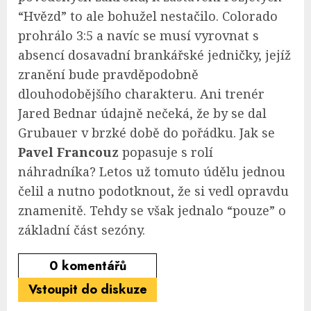
“Hvězd” to ale bohužel nestačilo. Colorado
prohrálo 3:5 a navíc se musí vyrovnat s
absencí dosavadní brankářské jedničky, jejíž
zranění bude pravděpodobně
dlouhodobějšího charakteru. Ani trenér
Jared Bednar údajně nečeká, že by se dal
Grubauer v brzké době do pořádku. Jak se
Pavel Francouz
popasuje s rolí
náhradníka? Letos už tomuto údělu jednou
čelil a nutno podotknout, že si vedl opravdu
znamenitě. Tehdy se však jednalo “pouze” o
základní část sezóny.
0
komentářů
Vstoupit do diskuze