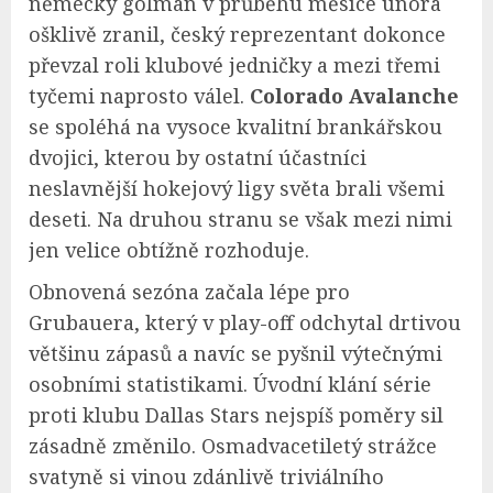
německý gólman v průběhu měsíce února
ošklivě zranil, český reprezentant dokonce
převzal roli klubové jedničky a mezi třemi
tyčemi naprosto válel.
Colorado Avalanche
se spoléhá na vysoce kvalitní brankářskou
dvojici, kterou by ostatní účastníci
neslavnější hokejový ligy světa brali všemi
deseti. Na druhou stranu se však mezi nimi
jen velice obtížně rozhoduje.
Obnovená sezóna začala lépe pro
Grubauera, který v play-off odchytal drtivou
většinu zápasů a navíc se pyšnil výtečnými
osobními statistikami. Úvodní klání série
proti klubu Dallas Stars nejspíš poměry sil
zásadně změnilo. Osmadvacetiletý strážce
svatyně si vinou zdánlivě triviálního