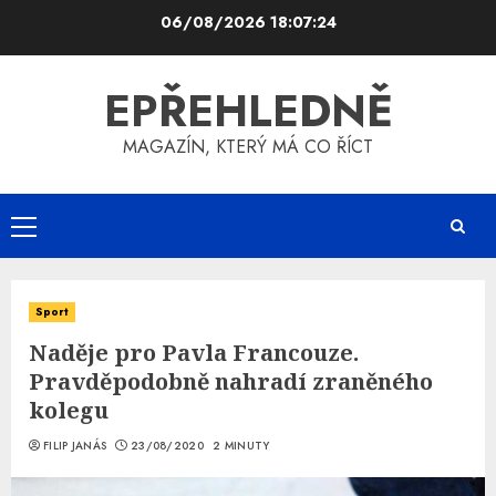
Skip
06/08/2026
18:07:25
to
content
EPŘEHLEDNĚ
MAGAZÍN, KTERÝ MÁ CO ŘÍCT
Primary
Menu
Sport
Naděje pro Pavla Francouze.
Pravděpodobně nahradí zraněného
kolegu
FILIP JANÁS
23/08/2020
2 MINUTY