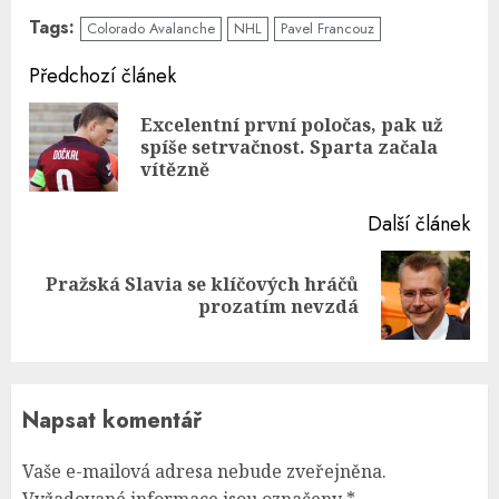
Tags:
Colorado Avalanche
NHL
Pavel Francouz
Continue
Předchozí článek
Reading
Excelentní první poločas, pak už
Pre
spíše setrvačnost. Sparta začala
pos
vítězně
Další článek
Pražská Slavia se klíčových hráčů
Next
prozatím nevzdá
post:
Napsat komentář
Vaše e-mailová adresa nebude zveřejněna.
Vyžadované informace jsou označeny
*