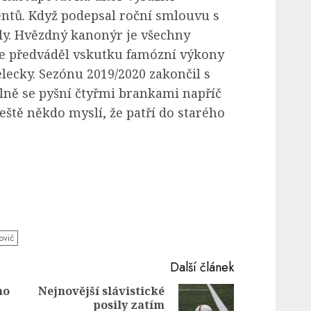
entů. Když podepsal roční smlouvu s
ly. Hvězdný kanonýr je všechny
kde předváděl vskutku famózní výkony
lecky. Sezónu 2019/2020 zakončil s
lně se pyšní čtyřmi brankami napříč
eště někdo myslí, že patří do starého
ović
Další článek
ho
Nejnovější slávistické
posily zatím
Previous
Next