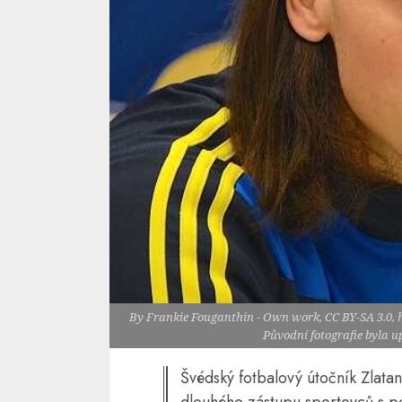
By Frankie Fouganthin - Own work, CC BY-SA 3.0,
Původní fotografie byla 
Švédský fotbalový útočník Zlata
dlouhého zástupu sportovců s po