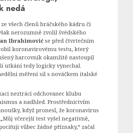
ak nedá
, ze všech členů hráčského kádru či
šak nerozumně zvolil švédského
tan Ibrahimović
se před čtvrtečním
obil koronavirovému testu, který
kušený harcovník okamžitě nastoupil
í utkání tedy logicky vynechal.
edělní měření sil s nováčkem italské
aci neztrácí odchovanec klubu
ismus a nadhled. Prostřednictvím
fanoušky, když pronesl, že koronavirus
Můj včerejší test vyšel negativně,
pociťuji vůbec žádné příznaky,“ začal