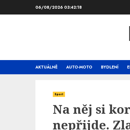
Skip
06/08/2026
03:42:19
to
content
AKTUÁLNĚ
AUTO-MOTO
BYDLENÍ
E
Sport
Na něj si ko
nepřijde. Zl