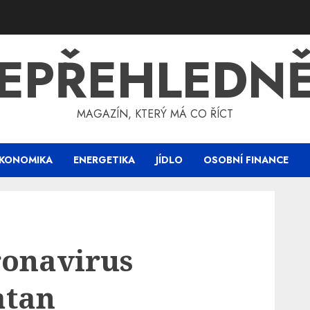
EPŘEHLEDN
MAGAZÍN, KTERÝ MÁ CO ŘÍCT
KONOMIKA
ENERGETIKA
JÍDLO
OSOBNÍ FINANCE
ronavirus
atan