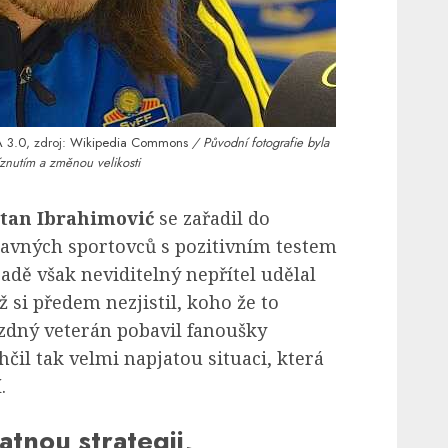
 3.0
, zdroj:
Wikipedia Commons
/ Původní fotografie byla
znutím a změnou velikosti
atan Ibrahimović
se zařadil do
avných sportovců s pozitivním testem
adě však neviditelný nepřítel udělal
 si předem nezjistil, koho že to
zdný veterán pobavil fanoušky
čil tak velmi napjatou situaci, která
.
atnou strategii,