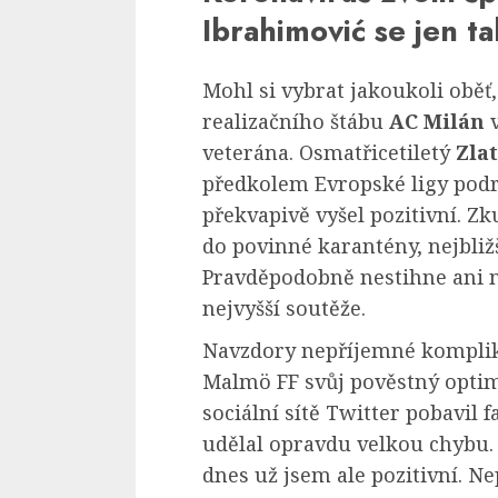
Ibrahimović se jen t
Mohl si vybrat jakoukoli oběť
realizačního štábu
AC Milán
v
veterána. Osmatřicetiletý
Zla
předkolem Evropské ligy podr
překvapivě vyšel pozitivní. Z
do povinné karantény, nejbližš
Pravděpodobně nestihne ani n
nejvyšší soutěže.
Navzdory nepříjemné komplik
Malmö FF svůj pověstný optim
sociální sítě Twitter pobavil 
udělal opravdu velkou chybu. „
dnes už jsem ale pozitivní. Ne