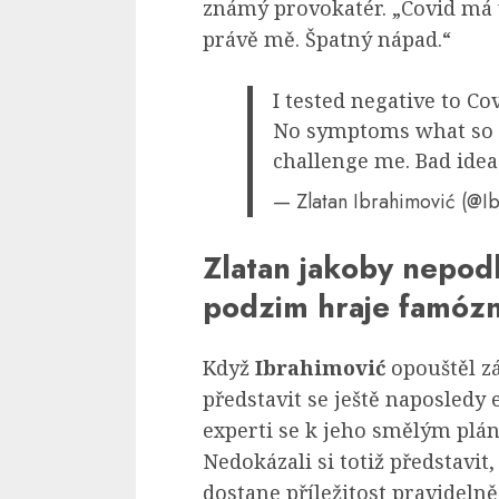
známý provokatér. „Covid má 
právě mě. Špatný nápad.“
I tested negative to Co
No symptoms what so e
challenge me. Bad idea
— Zlatan Ibrahimović (@Ib
Zlatan jakoby nepodl
podzim hraje famóz
Když
Ibrahimović
opouštěl z
představit se ještě naposledy
experti se k jeho smělým plá
Nedokázali si totiž představit
dostane příležitost pravideln