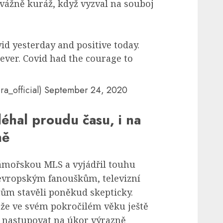
vážně kuráž, když vyzval na souboj
vid yesterday and positive today.
ver. Covid had the courage to
ra_official)
September 24, 2020
éhal proudu času, i na
ně
ámořskou MLS a vyjádřil touhu
 evropským fanouškům, televizní
nům stavěli poněkud skepticky.
, že ve svém pokročilém věku ještě
ě nastupovat na úkor výrazně