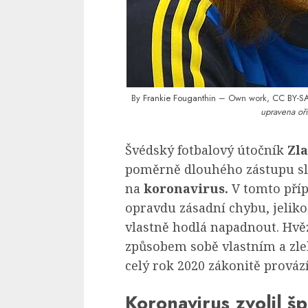
By
Frankie Fouganthin
– Own work,
CC BY-SA
upravena oří
Švédský fotbalový útočník
Zl
poměrně dlouhého zástupu sl
na
koronavirus.
V tomto příp
opravdu zásadní chybu, jelikož
vlastně hodlá napadnout. Hvě
způsobem sobě vlastním a zleh
celý rok 2020 zákonitě provází
Koronavirus zvolil šp