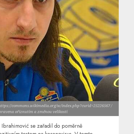
 https://commons.wikimedia.org/w/index.php?curid=25226567 /
upravena oříznutím a změnou velikosti
n Ibrahimović se zařadil do poměrně
zitivním testem na koronavirus. V tomto