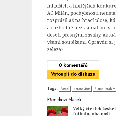
mladších a hbitějších konkur
AC Milán, pochybnosti neusta
rozprášil až na hrací ploše, 
a rozhodně nezklamal ani stře
deseti přesnými zásahy, aktuá
všemi soutěžemi. Opravdu si j
železa?
0
komentářů
Vstoupit do diskuze
Tags:
Fotbal
Koronavirus
Zlatan Ibrahim
Continue
Předchozí článek
Reading
Velký čtvrtek české
fotbalu, oba naši