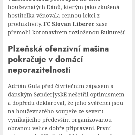
houževnatých Dánů, kterým jako zkušená
hostitelka věnovala cennou lekci z
produktivity.
FC Slovan Liberec
zase
přemohl koronavirem rozloženou Bukurešť.
Plzeňská ofenzivní mašina
pokračuje v domácí
neporazitelnosti
Adrián Guľa před čtvrtečním zápasem s
dánským SønderjyskE nešetřil optimismem
a dopředu deklaroval, že jeho svěřenci jsou
na houževnatého soupeře ze severu
vynikajícího především organizovanou
obranou velice dobře připraveni. První