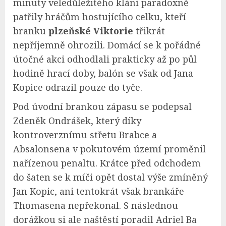
minuty veledůležitého klání paradoxně
patřily hráčům hostujícího celku, kteří
branku
plzeňské Viktorie
třikrát
nepříjemně ohrozili. Domácí se k pořádné
útočné akci odhodlali prakticky až po půl
hodině hrací doby, balón se však od Jana
Kopice odrazil pouze do tyče.
Pod úvodní brankou zápasu se podepsal
Zdeněk Ondrášek, který díky
kontroverznímu střetu Brabce a
Absalonsena v pokutovém území proměnil
nařízenou penaltu. Krátce před odchodem
do šaten se k míči opět dostal výše zmíněný
Jan Kopic, ani tentokrát však brankáře
Thomasena nepřekonal. S následnou
dorážkou si ale naštěstí poradil Adriel Ba