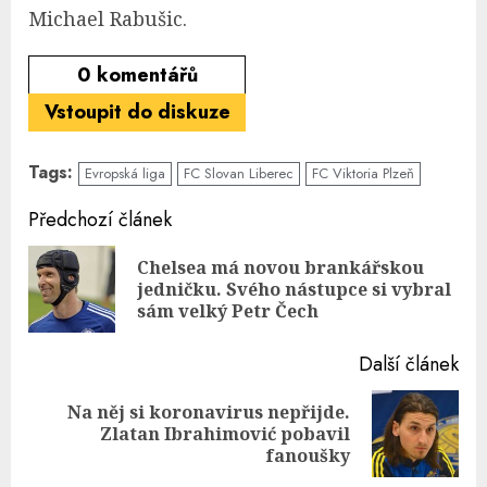
Michael Rabušic.
0
komentářů
Vstoupit do diskuze
Tags:
Evropská liga
FC Slovan Liberec
FC Viktoria Plzeň
Continue
Předchozí článek
Reading
Chelsea má novou brankářskou
Pre
jedničku. Svého nástupce si vybral
pos
sám velký Petr Čech
Další článek
Na něj si koronavirus nepřijde.
Next
Zlatan Ibrahimović pobavil
post:
fanoušky