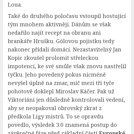
Loua.
Také do druhého poločasu vstoupil hostující
tým mnohem aktivněji. Dánům se však
nedařilo najít recept na obranu ani
brankáře Hrušku. Gólovou pojistku tedy
nakonec přidali domácí. Nezastavitelný Jan
Kopic zkoušel prolomit střeleckou
impotenci, ke své smůle však znovu nastřelil
tyčku. Jeho povedený pokus nicméně
nevyšel úplně na zmar, míč mezi tři tyče
pohotově doklepl Miroslav Káčer. Pak už
Viktoriáni jen důsledně kontrolovali vedení,
aby se neopakoval obrovský zkrat z
předkola Ligy mistrů. To se opravdu
povedlo, výsledek 3:0 znamená postup do
závěrečné fáze před základní částí
Evropské