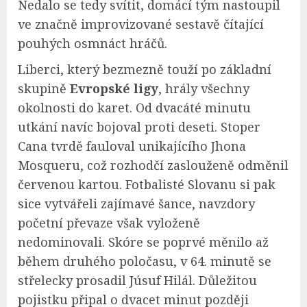
Nedalo se tedy svítit, domácí tým nastoupil
ve značně improvizované sestavě čítající
pouhých osmnáct hráčů.
Liberci, který bezmezně touží po základní
skupině
Evropské ligy
, hrály všechny
okolnosti do karet. Od dvacáté minutu
utkání navíc bojoval proti deseti. Stoper
Cana tvrdě fauloval unikajícího Jhona
Mosqueru, což rozhodčí zaslouženě odměnil
červenou kartou. Fotbalisté Slovanu si pak
sice vytvářeli zajímavé šance, navzdory
početní převaze však vyloženě
nedominovali. Skóre se poprvé měnilo až
během druhého poločasu, v 64. minutě se
střelecky prosadil Júsuf Hilál. Důležitou
pojistku připal o dvacet minut později