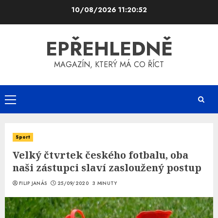
Skip
10/08/2026
11:20:52
to
content
EPŘEHLEDNĚ
MAGAZÍN, KTERÝ MÁ CO ŘÍCT
Primary
Menu
Sport
Velký čtvrtek českého fotbalu, oba
naši zástupci slaví zasloužený postup
FILIP JANÁS
25/09/2020
3 MINUTY