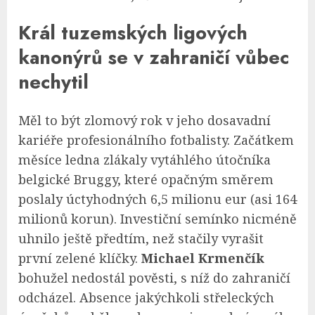
Král tuzemských ligových
kanonýrů se v zahraničí vůbec
nechytil
Měl to být zlomový rok v jeho dosavadní
kariéře profesionálního fotbalisty. Začátkem
měsíce ledna zlákaly vytáhlého útočníka
belgické Bruggy, které opačným směrem
poslaly úctyhodných 6,5 milionu eur (asi 164
milionů korun). Investiční semínko nicméně
uhnilo ještě předtím, než stačily vyrašit
první zelené klíčky.
Michael Krmenčík
bohužel nedostál pověsti, s níž do zahraničí
odcházel. Absence jakýchkoli střeleckých