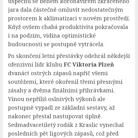
úspěchů se během koronavirem zkráceného
jara dala částečně omluvit nedostatečným
prostorem k aklimatizaci v novém prostředí.
Když ovšem chabá produktivita pokračovala
i na podzim, vidina optimistické
budoucnosti se postupně vytrácela.
Po skončení letní přestávky odehrál někdejší
ofenzivní lídr klubu
FC Viktoria Plzeň
dvanáct ostrých zápasů napříč všemi
soutěžemi, které okořenil třemi přesnými
zásahy a dvěma finálními přihrávkami.
Vinou nepříliš oslnivých výkonů ale
postupně vypadl ze základní sestavy, až
nakonec přestal nastupovat úplně.
Sedmadvacetiletý rodák z Kraslic vynechal
posledních pět ligových zápasů, což před