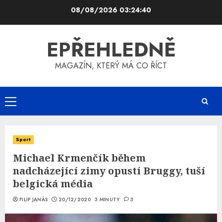
Skip
08/08/2026
03:24:40
to
content
EPŘEHLEDNĚ
MAGAZÍN, KTERÝ MÁ CO ŘÍCT
Primary
Menu
Sport
Michael Krmenčík během
nadcházející zimy opustí Bruggy, tuší
belgická média
FILIP JANÁS
20/12/2020
3 MINUTY
3