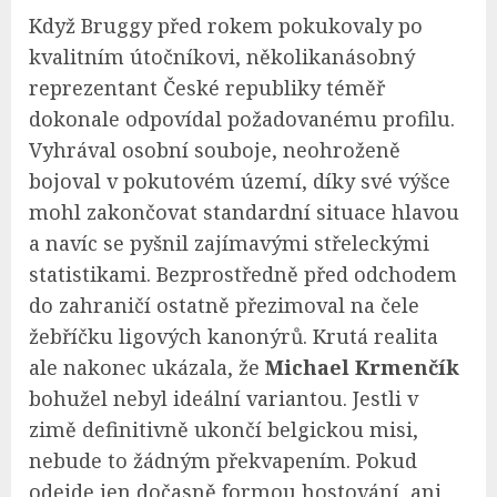
Když Bruggy před rokem pokukovaly po
kvalitním útočníkovi, několikanásobný
reprezentant České republiky téměř
dokonale odpovídal požadovanému profilu.
Vyhrával osobní souboje, neohroženě
bojoval v pokutovém území, díky své výšce
mohl zakončovat standardní situace hlavou
a navíc se pyšnil zajímavými střeleckými
statistikami. Bezprostředně před odchodem
do zahraničí ostatně přezimoval na čele
žebříčku ligových kanonýrů. Krutá realita
ale nakonec ukázala, že
Michael Krmenčík
bohužel nebyl ideální variantou. Jestli v
zimě definitivně ukončí belgickou misi,
nebude to žádným překvapením. Pokud
odejde jen dočasně formou hostování, ani