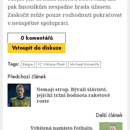
pak fanouškům nespadne brada úžasem.
Zaskočit může pouze rozhodnutí pokračovat
v neúspěšné spolupráci.
0
komentářů
Vstoupit do diskuze
Tags:
Belgie
FC Viktoria Plzeň
Michael Krmenčík
Continue
Předchozí článek
Reading
Nemají strop. Bývalí slávisté,
Pre
jejichž tržní hodnota raketově
pos
roste
Další článek
Vybíjená namísto fotbalu.