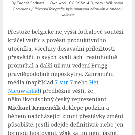
By
Tadeáš Bednarz
– Own work,
CC BY-SA 4.0
, zdroj:
Wikipedia
Commons
/ Původní fotografie byla upravena oříznutím a změnou
velikosti
Přestože belgické nejvyšší fotbalové soutěži
kráčel vstříc s pověstí produktivního
útočníka, všechny dosavadní příležitosti
přesvědčit o svých kvalitách trestuhodně
promrhal a další už mu vedení Brugg
pravděpodobně neposkytne. Zahraniční
média (například
7 sur 7
nebo
Het
Nieuwsblad
) předběžně věští, že
několikanásobný český reprezentant
Michael Krmenčík
doklepe podzim a
během nadcházející zimní přestávky změní
působiště. Jestli odejde definitivně nebo jen
formou hostování, však zatím není jasné.