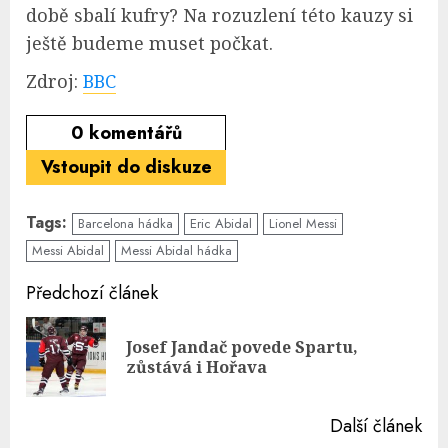
době sbalí kufry? Na rozuzlení této kauzy si
ještě budeme muset počkat.
Zdroj:
BBC
0
komentářů
Vstoupit do diskuze
Tags:
Barcelona hádka
Eric Abidal
Lionel Messi
Messi Abidal
Messi Abidal hádka
Continue
Předchozí článek
Reading
Josef Jandač povede Spartu,
Pre
zůstává i Hořava
pos
Další článek