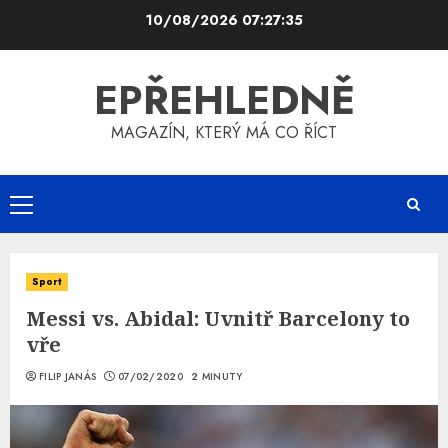
Skip
10/08/2026
07:27:36
to
content
EPŘEHLEDNĚ
MAGAZÍN, KTERÝ MÁ CO ŘÍCT
Primary
Menu
Sport
Messi vs. Abidal: Uvnitř Barcelony to
vře
FILIP JANÁS
07/02/2020
2 MINUTY