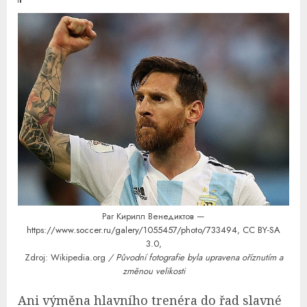
Par Кирилл Венедиктов —
https://www.soccer.ru/galery/1055457/photo/733494
,
CC BY-SA
3.0
,
Zdroj: Wikipedia.org
/ Původní fotografie byla upravena oříznutím a
změnou velikosti
Ani výměna hlavního trenéra do řad slavné