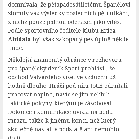
domnívala, že pětapadesátiletému Španělovi
zlomily vaz výsledky posledních pěti utkání,
z nichž pouze jednou odcházel jako vítěz.
Podle sportovního ředitele klubu
Erica
Abidala
byl však zakopaný pes úplně někde
jinde.
Někdejší znamenitý obránce v rozhovoru
pro španělský deník Sport prohlásil, že
odchod Valverdeho visel ve vzduchu už
hodně dlouho. Hráči pod ním totiž odmítali
pracovat naplno, navíc se jim nelíbili
taktické pokyny, kterými je zásoboval.
Dokonce i komunikace uvízla na bodu
mrazu, takže k jinému konci, než který
skutečně nastal, v podstatě ani nemohlo
dojít.