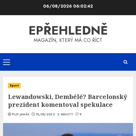
Skip
06/08/2026
06:02:42
to
content
EPŘEHLEDNĚ
MAGAZÍN, KTERÝ MÁ CO ŘÍCT
Primary
Menu
Sport
Lewandowski, Dembélé? Barcelonský
prezident komentoval spekulace
FILIP JANÁS
18/05/2022
2 MINUTY
9