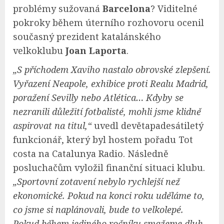
problémy sužovaná
Barcelona
? Viditelné
pokroky během úterního rozhovoru ocenil
současný prezident katalánského
velkoklubu
Joan Laporta
.
„S příchodem Xaviho nastalo obrovské zlepšení.
Vyřazení Neapole, exhibice proti Realu Madrid,
poražení Sevilly nebo Atlética… Kdyby se
nezranili důležití fotbalisté, mohli jsme klidně
aspirovat na titul,“
uvedl devětapadesátiletý
funkcionář, který byl hostem pořadu Tot
costa na Catalunya Radio. Následně
posluchačům vyložil finanční situaci klubu.
„Sportovní zotavení nebylo rychlejší než
ekonomické. Pokud na konci roku uděláme to,
co jsme si naplánovali, bude to velkolepé.
Pokud během jediného ročníku smažeme dluh,