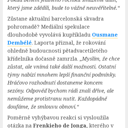
který jsme zdědili, bude to vážně neuvěřitelné.“
Zůstane aktuální barcelonská skvadra
pohromadě? Mediální spekulace
dlouhodobě vyvolává kupříkladu
Ousmane
Dembélé
. Laporta přiznal, že rokování
ohledně budoucnosti pětadvacetiletého
křídelníka dočasně zamrzla.
„Myslím, že chce
zůstat, ale vnímá také další možnosti. Ostatní
týmy nabízí mnohem lepší finanční podmínky.
Hráčovo rozhodnutí dostaneme koncem
sezóny. Odpověď bychom rádi znali dříve, ale
nemůžeme protistranu nutit. Každopádně
doufáme, že smlouvu obnoví.“
Poměrně vyhýbavou reakci si vysloužila
otázka na
Frenkieho de Jonga
, kterého v