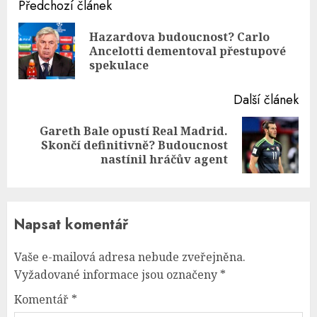
Continue
Předchozí článek
Reading
Hazardova budoucnost? Carlo
Pre
Ancelotti dementoval přestupové
pos
spekulace
Další článek
Gareth Bale opustí Real Madrid.
Next
Skončí definitivně? Budoucnost
post:
nastínil hráčův agent
Napsat komentář
Vaše e-mailová adresa nebude zveřejněna.
Vyžadované informace jsou označeny
*
Komentář
*