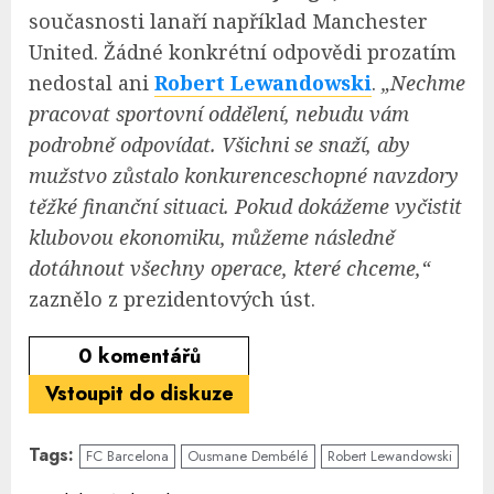
současnosti lanaří například Manchester
United. Žádné konkrétní odpovědi prozatím
nedostal ani
Robert Lewandowski
.
„Nechme
pracovat sportovní oddělení, nebudu vám
podrobně odpovídat. Všichni se snaží, aby
mužstvo zůstalo konkurenceschopné navzdory
těžké finanční situaci. Pokud dokážeme vyčistit
klubovou ekonomiku, můžeme následně
dotáhnout všechny operace, které chceme,“
zaznělo z prezidentových úst.
0
komentářů
Vstoupit do diskuze
Tags:
FC Barcelona
Ousmane Dembélé
Robert Lewandowski