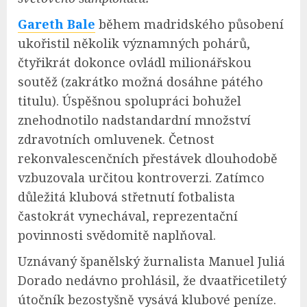
Gareth Bale
během madridského působení
ukořistil několik významných pohárů,
čtyřikrát dokonce ovládl milionářskou
soutěž (zakrátko možná dosáhne pátého
titulu). Úspěšnou spolupráci bohužel
znehodnotilo nadstandardní množství
zdravotních omluvenek. Četnost
rekonvalescenčních přestávek dlouhodobě
vzbuzovala určitou kontroverzi. Zatímco
důležitá klubová střetnutí fotbalista
častokrát vynechával, reprezentační
povinnosti svědomitě naplňoval.
Uznávaný španělský žurnalista Manuel Juliá
Dorado nedávno prohlásil, že dvaatřicetiletý
útočník bezostyšně vysává klubové peníze.