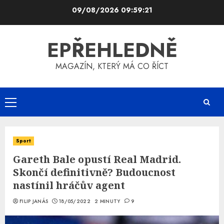
Skip
09/08/2026
09:59:22
to
content
EPŘEHLEDNĚ
MAGAZÍN, KTERÝ MÁ CO ŘÍCT
Primary
Menu
Sport
Gareth Bale opustí Real Madrid.
Skončí definitivně? Budoucnost
nastínil hráčův agent
FILIP JANÁS
18/05/2022
2 MINUTY
9