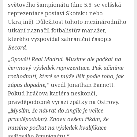
světového šampionátu (dne 5.6. se velšská
reprezentace postaví Skotsku nebo
Ukrajině). Důležitost tohoto mezinárodního
utkání naznačil fotbalistův manažer,
kterého vyzpovídal zahraniční časopis
Record
.
„Opouští Real Madrid. Musíme ale počkat na
červnový výsledek reprezentace. Pak učiníme
rozhodnutí, které se může lišit podle toho, jak
zápas dopadne,“
uvedl Jonathan Barnett.
Pokud hráčova kariéra neskončí,
pravděpodobně vyrazí zpátky na Ostrovy.
„
Myslím, že návrat do Anglie je velice
pravděpodobný. Znovu ovšem říkám, že
musíme počkat na výsledek kvalifikace
světového šampionátu.“