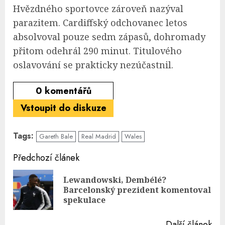
Hvězdného sportovce zároveň nazýval
parazitem. Cardiffský odchovanec letos
absolvoval pouze sedm zápasů, dohromady
přitom odehrál 290 minut. Titulového
oslavování se prakticky nezúčastnil.
0
komentářů
Vstoupit do diskuze
Tags:
Gareth Bale
Real Madrid
Wales
Continue
Předchozí článek
Reading
Lewandowski, Dembélé?
Pre
Barcelonský prezident komentoval
pos
spekulace
Další článek