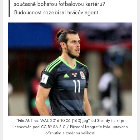
současně bohatou fotbalovou kariéru?
Budoucnost rozebíral hráčův agent.
“
File:AUT vs. WAL 2016-10-06 (160).jpg
” od
Steindy
(
talk
) je
licencován pod
CC BY-SA 3.0
/ Původní fotografie byla upravena
oříznutím a změnou velikosti