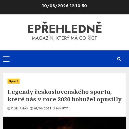
Skip
10/08/2026
12:10:51
to
content
EPŘEHLEDNĚ
MAGAZÍN, KTERÝ MÁ CO ŘÍCT
Primary
Menu
Sport
Legendy československého sportu,
které nás v roce 2020 bohužel opustily
FILIP JANÁS
01/01/2021
3 MINUTY