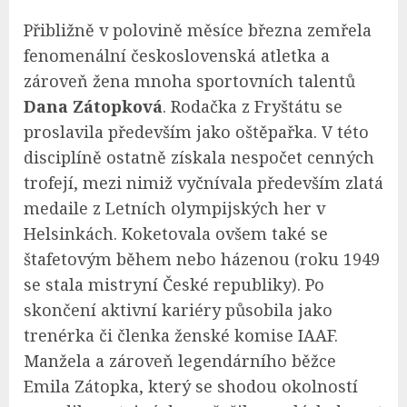
Přibližně v polovině měsíce března zemřela
fenomenální československá atletka a
zároveň žena mnoha sportovních talentů
Dana Zátopková
. Rodačka z Fryštátu se
proslavila především jako oštěpařka. V této
disciplíně ostatně získala nespočet cenných
trofejí, mezi nimiž vyčnívala především zlatá
medaile z Letních olympijských her v
Helsinkách. Koketovala ovšem také se
štafetovým během nebo házenou (roku 1949
se stala mistryní České republiky). Po
skončení aktivní kariéry působila jako
trenérka či členka ženské komise IAAF.
Manžela a zároveň legendárního běžce
Emila Zátopka, který se shodou okolností