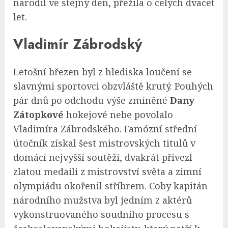
narodil ve stejný den, přežila o celých dvacet
let.
Vladimír Zábrodský
Letošní březen byl z hlediska loučení se
slavnými sportovci obzvláště krutý. Pouhých
pár dnů po odchodu výše zmíněné
Dany
Zátopkové
hokejové nebe povolalo
Vladimíra Zábrodského. Famózní střední
útočník získal šest mistrovských titulů v
domácí nejvyšší soutěži, dvakrát přivezl
zlatou medaili z mistrovství světa a zimní
olympiádu okořenil stříbrem. Coby kapitán
národního mužstva byl jedním z aktérů
vykonstruovaného soudního procesu s