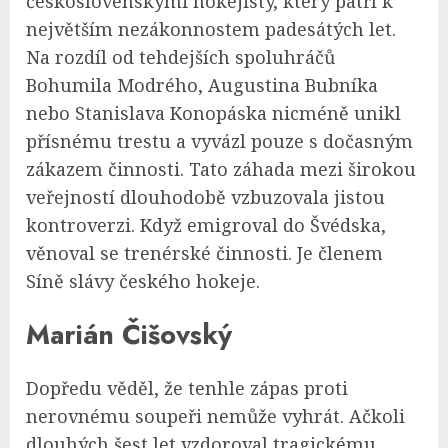
československými hokejisty, který patří k
největším nezákonnostem padesátých let.
Na rozdíl od tehdejších spoluhráčů
Bohumila Modrého, Augustina Bubníka
nebo Stanislava Konopáska nicméně unikl
přísnému trestu a vyvázl pouze s dočasným
zákazem činnosti. Tato záhada mezi širokou
veřejností dlouhodobě vzbuzovala jistou
kontroverzi. Když emigroval do Švédska,
věnoval se trenérské činnosti. Je členem
Síně slávy českého hokeje.
Marián Čišovský
Dopředu věděl, že tenhle zápas proti
nerovnému soupeři nemůže vyhrát. Ačkoli
dlouhých šest let vzdoroval tragickému