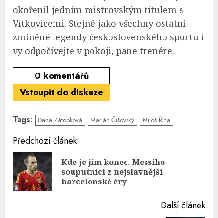
okořenil jedním mistrovským titulem s
Vítkovicemi. Stejně jako všechny ostatní
zmíněné legendy československého sportu i
vy odpočívejte v pokoji, pane trenére.
0
komentářů
Vstoupit do diskuze
Tags:
Dana Zátopková
Marián Čišovský
Miloš Říha
Continue
Předchozí článek
Reading
Kde je jim konec. Messiho
Pre
souputníci z nejslavnější
pos
barcelonské éry
Další článek