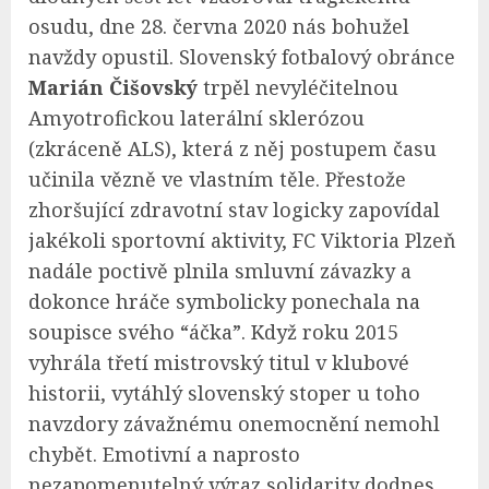
osudu, dne 28. června 2020 nás bohužel
navždy opustil. Slovenský fotbalový obránce
Marián Čišovský
trpěl nevyléčitelnou
Amyotrofickou laterální sklerózou
(zkráceně ALS), která z něj postupem času
učinila vězně ve vlastním těle. Přestože
zhoršující zdravotní stav logicky zapovídal
jakékoli sportovní aktivity, FC Viktoria Plzeň
nadále poctivě plnila smluvní závazky a
dokonce hráče symbolicky ponechala na
soupisce svého “áčka”. Když roku 2015
vyhrála třetí mistrovský titul v klubové
historii, vytáhlý slovenský stoper u toho
navzdory závažnému onemocnění nemohl
chybět. Emotivní a naprosto
nezapomenutelný výraz solidarity dodnes