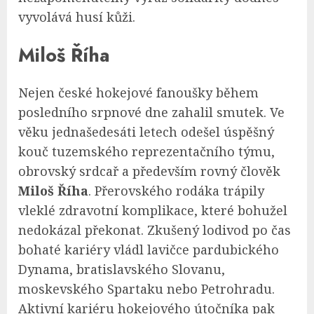
vyvolává husí kůži.
Miloš Říha
Nejen české hokejové fanoušky během
posledního srpnové dne zahalil smutek. Ve
věku jednašedesáti letech odešel úspěšný
kouč tuzemského reprezentačního týmu,
obrovský srdcař a především rovný člověk
Miloš Říha
. Přerovského rodáka trápily
vleklé zdravotní komplikace, které bohužel
nedokázal překonat. Zkušený lodivod po čas
bohaté kariéry vládl lavičce pardubického
Dynama, bratislavského Slovanu,
moskevského Spartaku nebo Petrohradu.
Aktivní kariéru hokejového útočníka pak