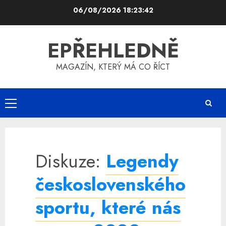
Skip
06/08/2026
18:23:42
to
content
EPŘEHLEDNĚ
MAGAZÍN, KTERÝ MÁ CO ŘÍCT
Primary
Menu
Diskuze:
Legendy
československého
sportu, které nás