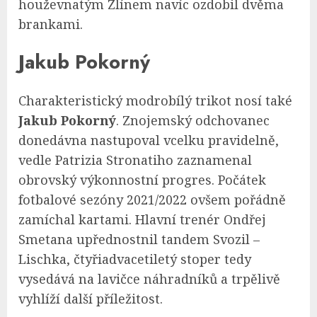
houževnatým Zlínem navíc ozdobil dvěma
brankami.
Jakub Pokorný
Charakteristický modrobílý trikot nosí také
Jakub Pokorný
. Znojemský odchovanec
donedávna nastupoval vcelku pravidelně,
vedle Patrizia Stronatiho zaznamenal
obrovský výkonnostní progres. Počátek
fotbalové sezóny 2021/2022 ovšem pořádně
zamíchal kartami. Hlavní trenér Ondřej
Smetana upřednostnil tandem Svozil –
Lischka, čtyřiadvacetiletý stoper tedy
vysedává na lavičce náhradníků a trpělivě
vyhlíží další příležitost.