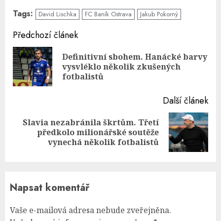
Tags:
David Lischka
FC Baník Ostrava
Jakub Pokorný
Continue
Předchozí článek
Reading
Definitivní sbohem. Hanácké barvy
Pre
vysvléklo několik zkušených
pos
fotbalistů
Další článek
Slavia nezabránila škrtům. Třetí
Next
předkolo milionářské soutěže
post:
vynechá několik fotbalistů
Napsat komentář
Vaše e-mailová adresa nebude zveřejněna.