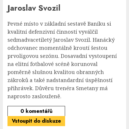
Jaroslav Svozil
Pevné místo v základní sestavě Baníku si
kvalitní defenzivní činností vyválčil
sedmadvacetiletý Jaroslav Svozil. Hanácký
odchovanec momentálně kroutí šestou
prvoligovou sezónu. Dosavadní vystoupení
na elitní fotbalové scéně korunoval
poměrně slušnou kvalitou obranných
zákroků a také nadstandardní úspěšností
přihrávek. Důvěru trenéra Smetany má
naprosto zaslouženě.
0
komentářů
Vstoupit do diskuze