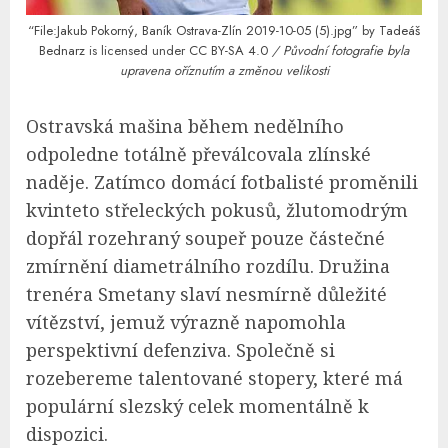
“File:Jakub Pokorný, Baník Ostrava-Zlín 2019-10-05 (5).jpg”
by
Tadeáš
Bednarz
is licensed under
CC BY-SA 4.0
/ Původní fotografie byla
upravena oříznutím a změnou velikosti
Ostravská mašina během nedělního
odpoledne totálně převálcovala zlínské
naděje. Zatímco domácí fotbalisté proměnili
kvinteto střeleckých pokusů, žlutomodrým
dopřál rozehraný soupeř pouze částečné
zmírnění diametrálního rozdílu. Družina
trenéra Smetany slaví nesmírně důležité
vítězství, jemuž výrazně napomohla
perspektivní defenziva. Společně si
rozebereme talentované stopery, které má
populární slezský celek momentálně k
dispozici.