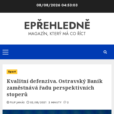
Skip
08/08/2026
04:53:04
to
content
EPŘEHLEDNĚ
MAGAZÍN, KTERÝ MÁ CO ŘÍCT
Primary
Menu
Sport
Kvalitní defenziva. Ostravský Baník
zaměstnává řadu perspektivních
stoperů
FILIP JANÁS
02/08/2021
2 MINUTY
2