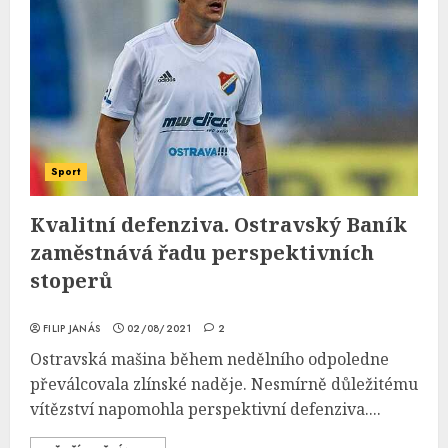
Sport
Kvalitní defenziva. Ostravský Baník
zaměstnává řadu perspektivních
stoperů
FILIP JANÁS
02/08/2021
2
Ostravská mašina během nedělního odpoledne
převálcovala zlínské naděje. Nesmírně důležitému
vítězství napomohla perspektivní defenziva....