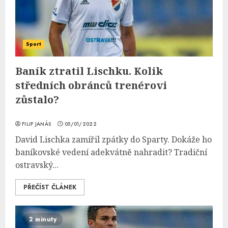
Sport
Baník ztratil Lischku. Kolik
středních obránců trenérovi
zůstalo?
FILIP JANÁS
05/01/2022
David Lischka zamířil zpátky do Sparty. Dokáže ho
baníkovské vedení adekvátně nahradit? Tradiční
ostravský...
PŘEČÍST ČLÁNEK
2 minuty