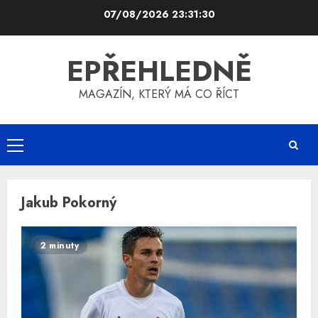
Skip
07/08/2026
23:31:30
to
content
EPŘEHLEDNĚ
MAGAZÍN, KTERÝ MÁ CO ŘÍCT
Primary
Menu
Jakub Pokorný
2 minuty