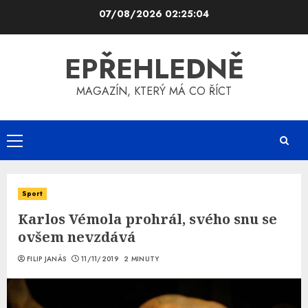
Skip
07/08/2026
02:25:05
to
content
EPŘEHLEDNĚ
MAGAZÍN, KTERÝ MÁ CO ŘÍCT
Primary
Menu
Sport
Karlos Vémola prohrál, svého snu se
ovšem nevzdává
FILIP JANÁS
11/11/2019
2 MINUTY