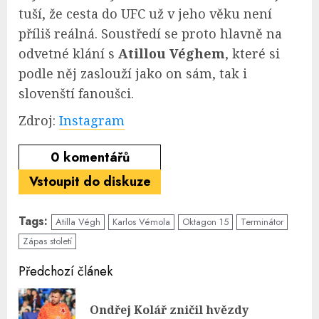
tuší, že cesta do UFC už v jeho věku není
příliš reálná. Soustředí se proto hlavně na
odvetné klání s
Atillou Véghem
, které si
podle něj zaslouží jako on sám, tak i
slovenští fanoušci.
Zdroj:
Instagram
0
komentářů
Vstoupit do diskuze
Tags:
Atilla Végh
Karlos Vémola
Oktagon 15
Terminátor
Zápas století
Continue
Předchozí článek
Reading
Ondřej Kolář zničil hvězdy
Pre