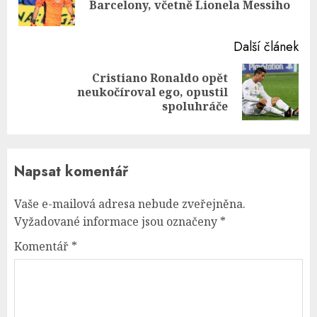
Barcelony, včetně Lionela Messiho
pos
Další článek
Cristiano Ronaldo opět
Next
neukočíroval ego, opustil
post:
spoluhráče
Napsat komentář
Vaše e-mailová adresa nebude zveřejněna.
Vyžadované informace jsou označeny
*
Komentář
*