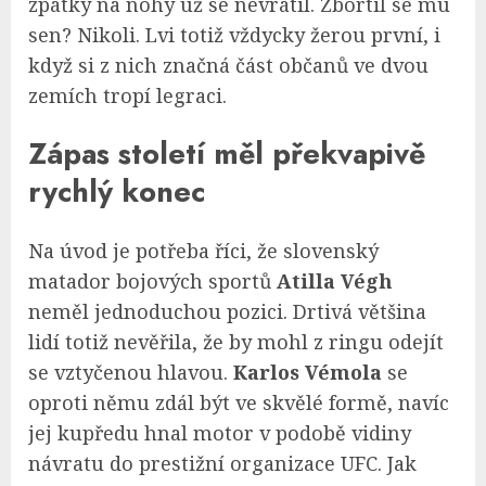
zpátky na nohy už se nevrátil. Zbortil se mu
sen? Nikoli. Lvi totiž vždycky žerou první, i
když si z nich značná část občanů ve dvou
zemích tropí legraci.
Zápas století měl překvapivě
rychlý konec
Na úvod je potřeba říci, že slovenský
matador bojových sportů
Atilla Végh
neměl jednoduchou pozici. Drtivá většina
lidí totiž nevěřila, že by mohl z ringu odejít
se vztyčenou hlavou.
Karlos Vémola
se
oproti němu zdál být ve skvělé formě, navíc
jej kupředu hnal motor v podobě vidiny
návratu do prestižní organizace UFC. Jak