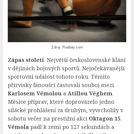
Zdroj: Pixabay.com
Zápas století
. Největší československé klání
v dějinách bojových sportů. Nejočekávanější
sportovní událost tohoto roku. Těmito
přízvisky fanoušci častovali souboj mezi
Karlosem Vémolou
a
Atillou Véghem
.
Měsíce příprav, které doprovázelo jedno
silácké prohlášení za druhým, vyvrcholily v
sobotu večer na prestižní akci
Oktagon 15
.
Vémola
padl k zemi po 127 sekundách a