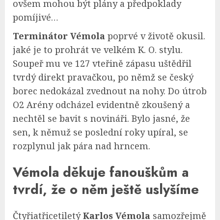
ovšem mohou být plány a předpoklady
pomíjivé…
Terminátor Vémola
poprvé v životě okusil.
jaké je to prohrát ve velkém K. O. stylu.
Soupeř mu ve 127 vteřině zápasu uštědřil
tvrdý direkt pravačkou, po němž se český
borec nedokázal zvednout na nohy. Do útrob
O2 Arény odcházel evidentně zkoušený a
nechtěl se bavit s novináři. Bylo jasné, že
sen, k němuž se poslední roky upíral, se
rozplynul jak pára nad hrncem.
Vémola děkuje fanouškům a
tvrdí, že o něm ještě uslyšíme
Čtyřiatřicetiletý
Karlos Vémola
samozřejmě