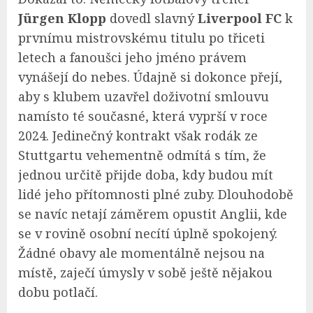
Jürgen Klopp
dovedl slavný
Liverpool FC
k
prvnímu mistrovskému titulu po třiceti
letech a fanoušci jeho jméno právem
vynášejí do nebes. Údajně si dokonce přejí,
aby s klubem uzavřel doživotní smlouvu
namísto té současné, která vyprší v roce
2024. Jedinečný kontrakt však rodák ze
Stuttgartu vehementně odmítá s tím, že
jednou určitě přijde doba, kdy budou mít
lidé jeho přítomnosti plné zuby. Dlouhodobě
se navíc netají záměrem opustit Anglii, kde
se v rovině osobní necítí úplně spokojený.
Žádné obavy ale momentálně nejsou na
místě, zaječí úmysly v sobě ještě nějakou
dobu potlačí.