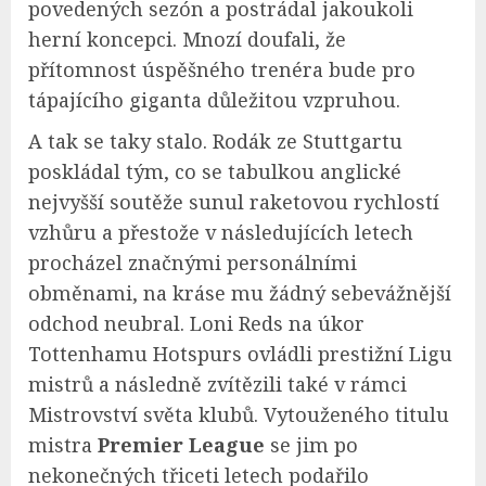
povedených sezón a postrádal jakoukoli
herní koncepci. Mnozí doufali, že
přítomnost úspěšného trenéra bude pro
tápajícího giganta důležitou vzpruhou.
A tak se taky stalo. Rodák ze Stuttgartu
poskládal tým, co se tabulkou anglické
nejvyšší soutěže sunul raketovou rychlostí
vzhůru a přestože v následujících letech
procházel značnými personálními
obměnami, na kráse mu žádný sebevážnější
odchod neubral. Loni Reds na úkor
Tottenhamu Hotspurs ovládli prestižní Ligu
mistrů a následně zvítězili také v rámci
Mistrovství světa klubů. Vytouženého titulu
mistra
Premier League
se jim po
nekonečných třiceti letech podařilo