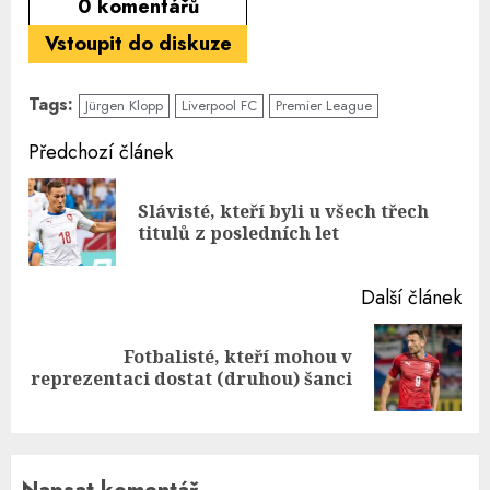
0
komentářů
Vstoupit do diskuze
Tags:
Jürgen Klopp
Liverpool FC
Premier League
Continue
Předchozí článek
Reading
Slávisté, kteří byli u všech třech
Pre
titulů z posledních let
pos
Další článek
Fotbalisté, kteří mohou v
Next
reprezentaci dostat (druhou) šanci
post: