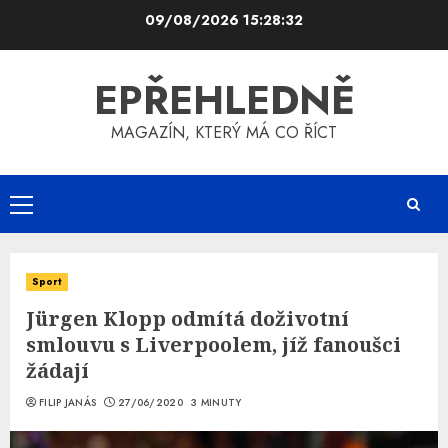
Skip
09/08/2026
15:28:32
to
content
EPŘEHLEDNĚ
MAGAZÍN, KTERÝ MÁ CO ŘÍCT
Primary
Menu
Sport
Jürgen Klopp odmítá doživotní
smlouvu s Liverpoolem, jíž fanoušci
žádají
FILIP JANÁS
27/06/2020
3 MINUTY