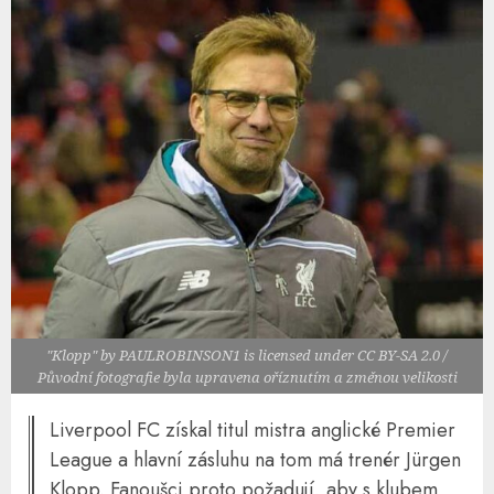
"Klopp" by PAULROBINSON1 is licensed under CC BY-SA 2.0 /
Původní fotografie byla upravena oříznutím a změnou velikosti
Liverpool FC získal titul mistra anglické Premier
League a hlavní zásluhu na tom má trenér Jürgen
Klopp. Fanoušci proto požadují, aby s klubem