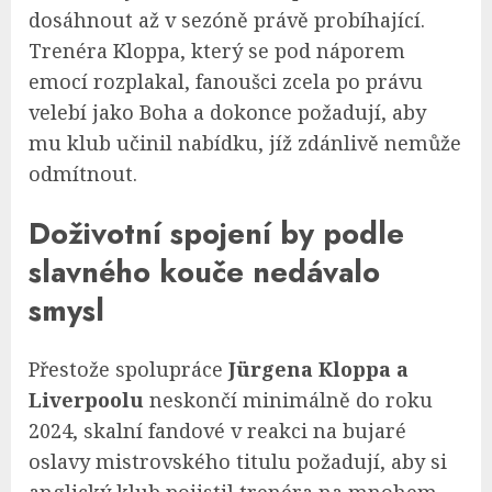
dosáhnout až v sezóně právě probíhající.
Trenéra Kloppa, který se pod náporem
emocí rozplakal, fanoušci zcela po právu
velebí jako Boha a dokonce požadují, aby
mu klub učinil nabídku, jíž zdánlivě nemůže
odmítnout.
Doživotní spojení by podle
slavného kouče nedávalo
smysl
Přestože spolupráce
Jürgena Kloppa a
Liverpoolu
neskončí minimálně do roku
2024, skalní fandové v reakci na bujaré
oslavy mistrovského titulu požadují, aby si
anglický klub pojistil trenéra na mnohem