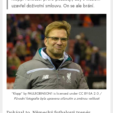
uzavřel doživotní smlouvu. On se ale brání.
“Klopp”
by
PAULROBINSON1
is licensed under
CC BY-SA 2.0
/
Původní fotografie byla upravena oříznutím a změnou velikosti
Dokázal to. Německý fotbalový trenér