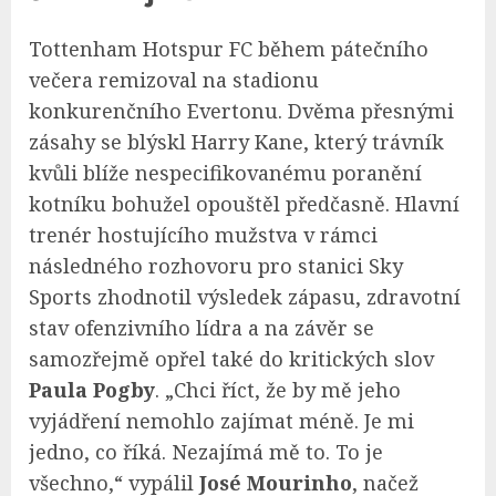
Tottenham Hotspur FC během pátečního
večera remizoval na stadionu
konkurenčního Evertonu. Dvěma přesnými
zásahy se blýskl Harry Kane, který trávník
kvůli blíže nespecifikovanému poranění
kotníku bohužel opouštěl předčasně. Hlavní
trenér hostujícího mužstva v rámci
následného rozhovoru pro stanici Sky
Sports zhodnotil výsledek zápasu, zdravotní
stav ofenzivního lídra a na závěr se
samozřejmě opřel také do kritických slov
Paula Pogby
. „Chci říct, že by mě jeho
vyjádření nemohlo zajímat méně. Je mi
jedno, co říká. Nezajímá mě to. To je
všechno,“ vypálil
José Mourinho
, načež