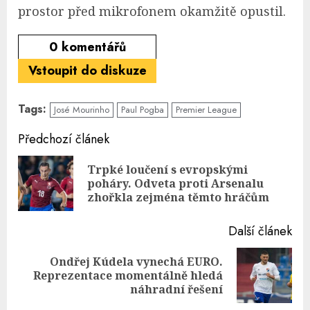
prostor před mikrofonem okamžitě opustil.
0
komentářů
Vstoupit do diskuze
Tags:
José Mourinho
Paul Pogba
Premier League
Continue
Předchozí článek
Reading
Trpké loučení s evropskými
Pre
poháry. Odveta proti Arsenalu
pos
zhořkla zejména těmto hráčům
Další článek
Ondřej Kúdela vynechá EURO.
Next
Reprezentace momentálně hledá
post:
náhradní řešení