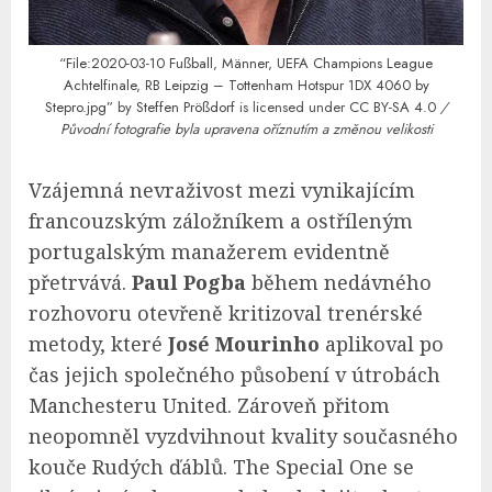
“File:2020-03-10 Fußball, Männer, UEFA Champions League
Achtelfinale, RB Leipzig – Tottenham Hotspur 1DX 4060 by
Stepro.jpg”
by
Steffen Prößdorf
is licensed under
CC BY-SA 4.0
/
Původní fotografie byla upravena oříznutím a změnou velikosti
Vzájemná nevraživost mezi vynikajícím
francouzským záložníkem a ostříleným
portugalským manažerem evidentně
přetrvává.
Paul Pogba
během nedávného
rozhovoru otevřeně kritizoval trenérské
metody, které
José Mourinho
aplikoval po
čas jejich společného působení v útrobách
Manchesteru United. Zároveň přitom
neopomněl vyzdvihnout kvality současného
kouče Rudých ďáblů. The Special One se