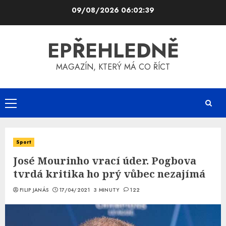
Skip
09/08/2026
06:02:39
to
content
EPŘEHLEDNĚ
MAGAZÍN, KTERÝ MÁ CO ŘÍCT
Primary
Menu
Sport
José Mourinho vrací úder. Pogbova
tvrdá kritika ho prý vůbec nezajímá
FILIP JANÁS
17/04/2021
3 MINUTY
122