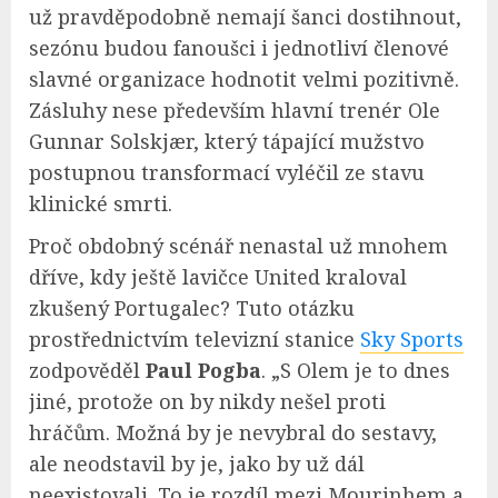
už pravděpodobně nemají šanci dostihnout,
sezónu budou fanoušci i jednotliví členové
slavné organizace hodnotit velmi pozitivně.
Zásluhy nese především hlavní trenér Ole
Gunnar Solskjær, který tápající mužstvo
postupnou transformací vyléčil ze stavu
klinické smrti.
Proč obdobný scénář nenastal už mnohem
dříve, kdy ještě lavičce United kraloval
zkušený Portugalec? Tuto otázku
prostřednictvím televizní stanice
Sky Sports
zodpověděl
Paul Pogba
. „S Olem je to dnes
jiné, protože on by nikdy nešel proti
hráčům. Možná by je nevybral do sestavy,
ale neodstavil by je, jako by už dál
neexistovali. To je rozdíl mezi Mourinhem a