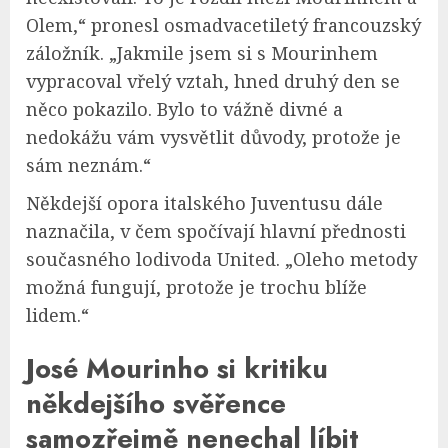
Olem,“ pronesl osmadvacetiletý francouzský
záložník. „Jakmile jsem si s Mourinhem
vypracoval vřelý vztah, hned druhý den se
něco pokazilo. Bylo to vážně divné a
nedokážu vám vysvětlit důvody, protože je
sám neznám.“
Někdejší opora italského Juventusu dále
naznačila, v čem spočívají hlavní přednosti
současného lodivoda United. „Oleho metody
možná fungují, protože je trochu blíže
lidem.“
José Mourinho si kritiku
někdejšího svěřence
samozřejmě nenechal líbit