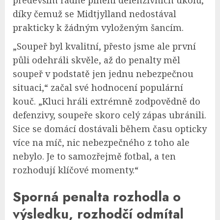
především řádné plnění defenzivních úkolů,
díky čemuž se Midtjylland nedostával
prakticky k žádným vyloženým šancím.
„Soupeř byl kvalitní, přesto jsme ale první
půli odehráli skvěle, až do penalty měl
soupeř v podstatě jen jednu nebezpečnou
situaci,“ začal své hodnocení populární
kouč. „Kluci hráli extrémně zodpovědně do
defenzivy, soupeře skoro celý zápas ubránili.
Sice se domácí dostávali během času opticky
více na míč, nic nebezpečného z toho ale
nebylo. Je to samozřejmě fotbal, a ten
rozhodují klíčové momenty.“
Sporná penalta rozhodla o
výsledku, rozhodčí odmítal