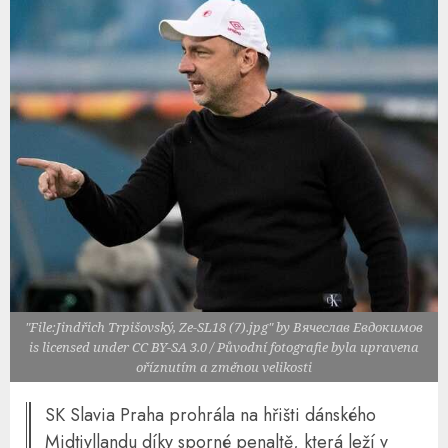
"File:Jindřich Trpišovský, Ze-SL18 (7).jpg" by Вячеслав Евдокимов
is licensed under CC BY-SA 3.0 / Původní fotografie byla upravena
oříznutím a změnou velikosti
SK Slavia Praha prohrála na hřišti dánského
Midtjyllandu díky sporné penaltě, která leží v