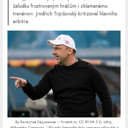
žaludku frustrovaným hráčům i zklamanému
trenérovi. Jindřich Trpišovský kritizoval hlavního
arbitra.
By Вячеслав Евдокимов –
fc-zenit.ru
,
CC BY-SA 3.0
, zdroj:
Wikipedia Commons
/ Původní fotografie byla upravena oříznutím a