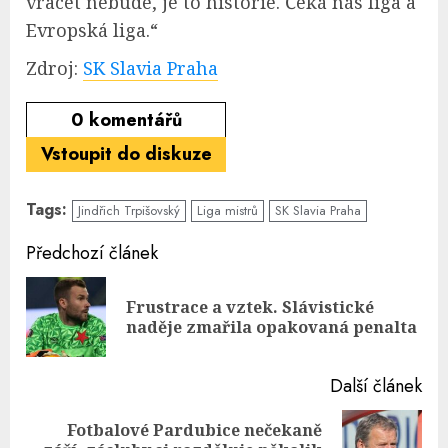
vracet nebude, je to historie. Čeká nás liga a
Evropská liga.“
Zdroj:
SK Slavia Praha
0
komentářů
Vstoupit do diskuze
Tags:
Jindřich Trpišovský
Liga mistrů
SK Slavia Praha
Continue
Předchozí článek
Reading
Frustrace a vztek. Slávistické
Pre
naděje zmařila opakovaná penalta
pos
Další článek
Fotbalové Pardubice nečekaně
Next