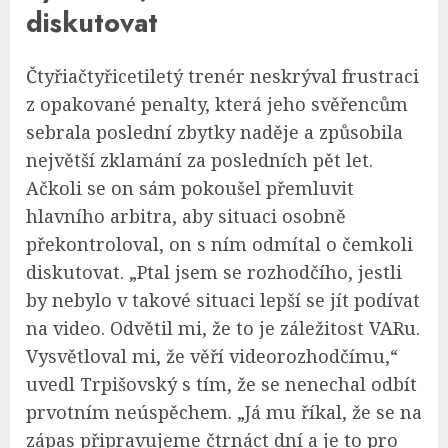
diskutovat
Čtyřiačtyřicetiletý trenér neskrýval frustraci
z opakované penalty, která jeho svěřencům
sebrala poslední zbytky naděje a způsobila
největší zklamání za posledních pět let.
Ačkoli se on sám pokoušel přemluvit
hlavního arbitra, aby situaci osobně
překontroloval, on s ním odmítal o čemkoli
diskutovat. „Ptal jsem se rozhodčího, jestli
by nebylo v takové situaci lepší se jít podívat
na video. Odvětil mi, že to je záležitost VARu.
Vysvětloval mi, že věří videorozhodčímu,“
uvedl Trpišovský s tím, že se nenechal odbít
prvotním neúspěchem. „Já mu říkal, že se na
zápas připravujeme čtrnáct dní a je to pro