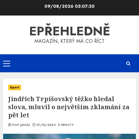
Skip
09/08/2026
05:07:30
to
content
EPŘEHLEDNĚ
MAGAZÍN, KTERÝ MÁ CO ŘÍCT
Primary
Menu
Sport
Jindřich Trpišovský těžko hledal
slova, mluvil o největším zklamání za
pět let
FILIP JANÁS
01/10/2020
3 MINUTY