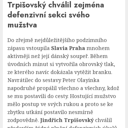
Trpišovský chválil zejména
defenzivní sekci svého
mužstva
Do zřejmě nejdůležitějšího podzimního
zápasu vstoupila
Slavia Praha
mnohem
aktivněji než její dánský soupeř. Během
úvodních minut si vytvořila obrovský tlak,
ze kterého navíc dokázala vytěžit branku.
Navrátilec do sestavy Peter Olayinka
napodruhé propálil všechno a všechny, kdož
se mu postavili do cesty. Hostující mužstvo
mělo postup ve svých rukou a proto se ke
zbytku utkání postavilo nesmírně
zodpovědně.
Jindřich Trpišovský
chválil