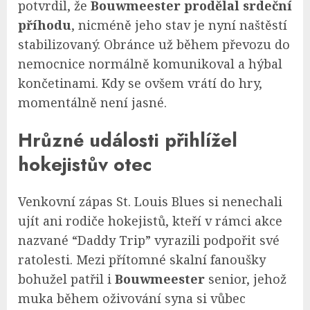
potvrdil, že
Bouwmeester
prodělal srdeční
příhodu
, nicméně jeho stav je nyní naštěstí
stabilizovaný. Obránce už během převozu do
nemocnice normálně komunikoval a hýbal
končetinami. Kdy se ovšem vrátí do hry,
momentálně není jasné.
Hrůzné události přihlížel
hokejistův otec
Venkovní zápas St. Louis Blues si nenechali
ujít ani rodiče hokejistů, kteří v rámci akce
nazvané “Daddy Trip” vyrazili podpořit své
ratolesti. Mezi přítomné skalní fanoušky
bohužel patřil i
Bouwmeester
senior, jehož
muka během oživování syna si vůbec