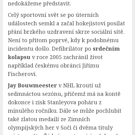
nedokážeme představit.
Celý sportovní svět se po úterních
událostech semkl a začal hokejistovi posílat
přání brzkého uzdravení skrze sociální sítě.
Není to přitom poprvé, kdy k podobnému
incidentu došlo. Defibrilátor po
srdečním
kolapsu
v roce 2005 zachránil život
například českému obránci Jiřímu
Fischerovi.
Jay Bouwmeester
v NHL kroutí už
sedmnáctou sezónu, přičemž má na kontě
dokonce i zisk Stanleyova poháru z
minulého ročníku. Dále se může pochlubit
také zlatou medailí ze Zimních
olympijských her v Soči či dvěma tituly