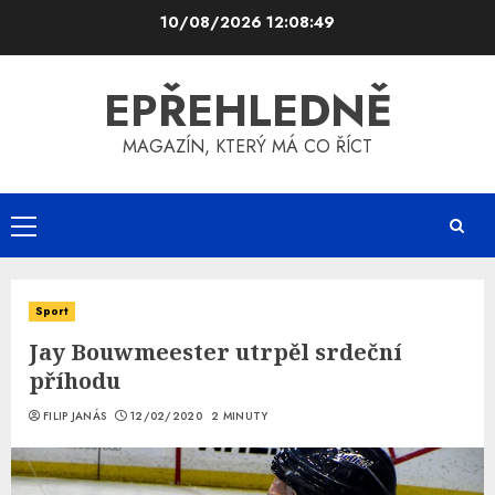
Skip
10/08/2026
12:08:50
to
content
EPŘEHLEDNĚ
MAGAZÍN, KTERÝ MÁ CO ŘÍCT
Primary
Menu
Sport
Jay Bouwmeester utrpěl srdeční
příhodu
FILIP JANÁS
12/02/2020
2 MINUTY