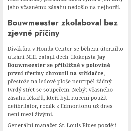
jeho včasnému zásahu nedošlo na nejhorší.
Bouwmeester zkolaboval bez
zjevné příčiny
Divákům v Honda Center se během úterního
utkání NHL zatajil dech. Hokejista
Jay
Bouwmeester se přibližně v polovině
první třetiny zhroutil na střídačce
,
přestože na ledové ploše neutrpěl žádný
tvrdý střet se soupeřem. Nebýt včasného
zásahu lékařů, kteří byli nuceni použít
defibrilátor, rodák z Edmontonu už dnes
není mezi živými.
Generální manažer St. Louis Blues později