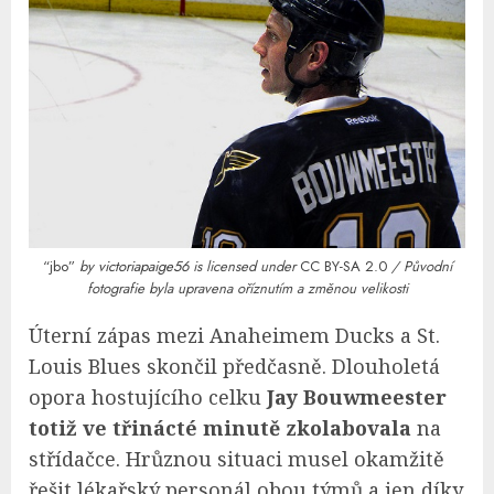
“jbo”
by
victoriapaige56
is licensed under
CC BY-SA 2.0
/ Původní
fotografie byla upravena oříznutím a změnou velikosti
Úterní zápas mezi Anaheimem Ducks a St.
Louis Blues skončil předčasně. Dlouholetá
opora hostujícího celku
Jay Bouwmeester
totiž ve třinácté minutě zkolabovala
na
střídačce. Hrůznou situaci musel okamžitě
řešit lékařský personál obou týmů a jen díky