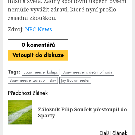
mistra světa. Žádný sportovní úspěch ovšem
nemůže vyvážit zdraví, které nyní prošlo
zásadní zkouškou.
Zdroj:
NBC News
0
komentářů
Vstoupit do diskuze
Tags:
Bouwmeester kolaps
Bouwmeester srdeční příhoda
Bouwmeester zdravotní stav
Jay Bouwmeester
Continue
Předchozí článek
Reading
Záložník Filip Souček přestoupil do
Pre
Sparty
pos
Další článek