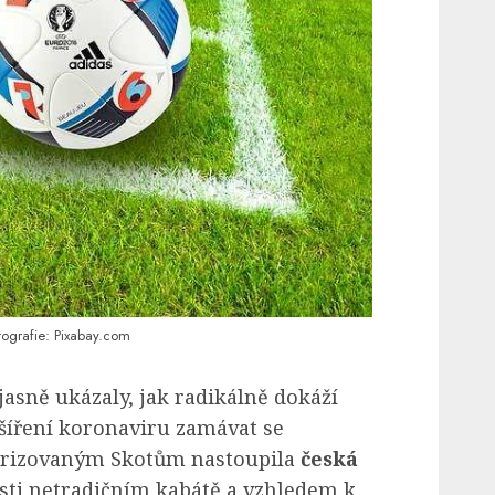
tografie: Pixabay.com
asně ukázaly, jak radikálně dokáží
šíření koronaviru zamávat se
orizovaným Skotům nastoupila
česká
sti netradičním kabátě a vzhledem k