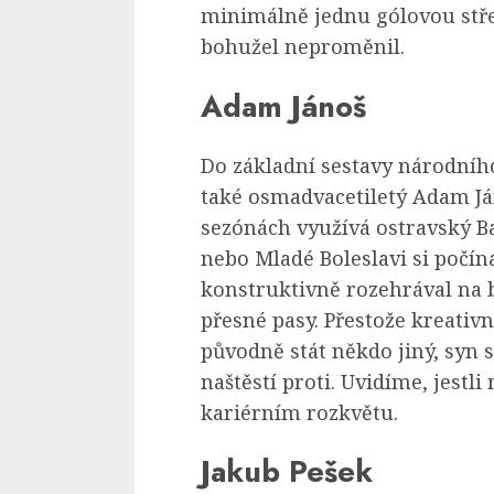
minimálně jednu gólovou stře
bohužel neproměnil.
Adam Jánoš
Do základní sestavy národního
také osmadvacetiletý Adam Ján
sezónách využívá ostravský Ban
nebo Mladé Boleslavi si počína
konstruktivně rozehrával na bl
přesné pasy. Přestože kreativ
původně stát někdo jiný, syn 
naštěstí proti. Uvidíme, jest
kariérním rozkvětu.
Jakub Pešek