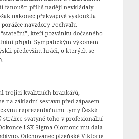
 fanoušci příliš nadějí nevkládaly.
 však nakonec překvapivě vysloužila
i porážce navzdory. Pochvalu
 “stateční”, kteří pozvánku dočasného
áhání přijali. Sympatickým výkonem
ýskli především hráči, o kterých se
h.
 trojici kvalitních brankářů,
e na základní sestavu před zápasem
nickými reprezentačními týmy České
 strážce svatyně toho v profesionální
l. Dokonce i SK Sigma Olomouc mu dala
nedávno. Odchovanec plzeňské Viktorie