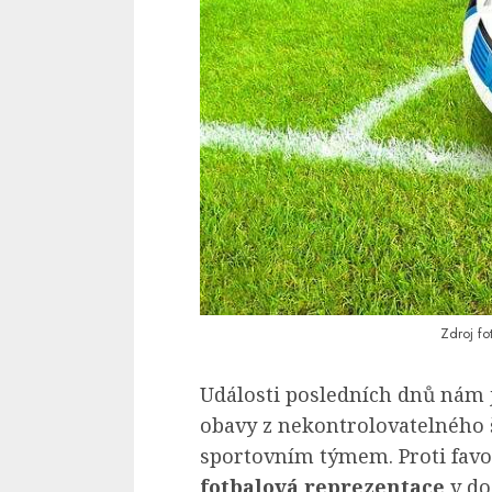
Zdroj fo
Události posledních dnů nám j
obavy z nekontrolovatelného 
sportovním týmem. Proti fav
fotbalová reprezentace
v do