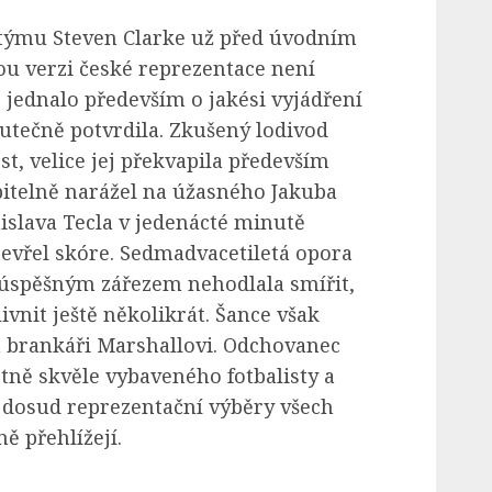
týmu Steven Clarke už před úvodním
u verzi české reprezentace není
 jednalo především o jakési vyjádření
kutečně potvrdila. Zkušený lodivod
st, velice jej překvapila především
pitelně narážel na úžasného Jakuba
nislava Tecla v jedenácté minutě
evřel skóre. Sedmadvacetiletá opora
 úspěšným zářezem nehodlala smířit,
ivnit ještě několikrát. Šance však
 brankáři Marshallovi. Odchovanec
stně skvěle vybaveného fotbalisty a
j dosud reprezentační výběry všech
ě přehlížejí.