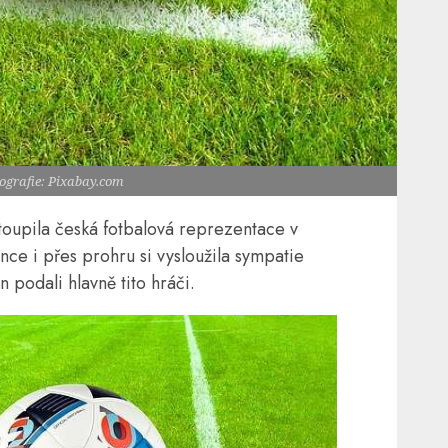
tografie: Pixabay.com
toupila česká fotbalová reprezentace v
nce i přes prohru si vysloužila sympatie
 podali hlavně tito hráči.