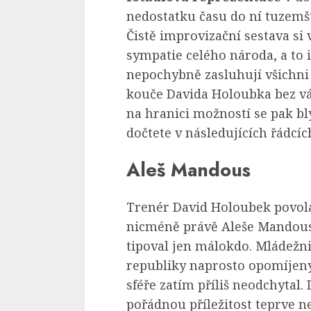
nedostatku času do ní tuzemští
Čistě improvizační sestava si
sympatie celého národa, a to 
nepochybně zasluhují všichni
kouče Davida Holoubka bez v
na hranici možností se pak bl
dočtete v následujících řádcíc
Aleš Mandous
Trenér David Holoubek povolal
nicméně právě Aleše Mandous
tipoval jen málokdo. Mládež
republiky naprosto opomíjený
sféře zatím příliš neodchyta
pořádnou příležitost teprve 