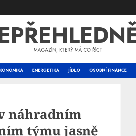
EPŘEHLEDN
MAGAZÍN, KTERÝ MÁ CO ŘÍCT
KONOMIKA
ENERGETIKA
JÍDLO
OSOBNÍ FINANCE
í v náhradním
ním týmu jasně