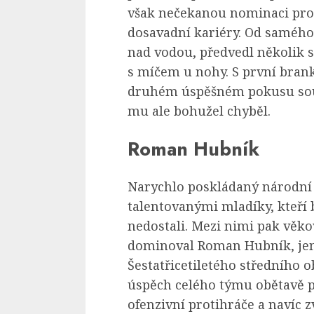
však nečekanou nominaci prom
dosavadní kariéry. Od samého
nad vodou, předvedl několik sl
s míčem u nohy. S první brank
druhém úspěšném pokusu soup
mu ale bohužel chyběl.
Roman Hubník
Narychlo poskládaný národní
talentovanými mladíky, kteří
nedostali. Mezi nimi pak věk
dominoval Roman Hubník, jem
Šestatřicetiletého středního o
úspěch celého týmu obětavě pa
ofenzivní protihráče a navíc z