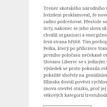
Trenér skotského národního 
hvizdem proklamoval, že novo
radno podceňovat. Přestože se
úcty, nakonec se jeho slova s
chválil organizaci a energično
levá strana hřiště. Tím pocho
Peška, který po přihrávce Sta
prvního poločasu nečekaně ot
Slovanu Liberec se s jediným
výsledek se proto pokusila ovl
pokaždé shořely na geniálním
Hlinska dostál pověsti rychlo
znovu otevřel otázku, proč je
věkových kategorií trestuhodn