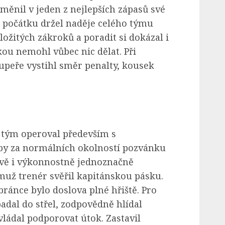
ěnil v jeden z nejlepších zápasů své
 počátku držel naděje celého týmu
ožitých zákroků a poradit si dokázal i
ou nemohl vůbec nic dělat. Při
eře vystihl směr penalty, kousek
 tým operoval především s
 by za normálních okolností pozvánku
ově i výkonnostně jednoznačně
už trenér svěřil kapitánskou pásku.
bránce bylo doslova plné hřiště. Pro
dal do střel, zodpovědně hlídal
vládal podporovat útok. Zastavil