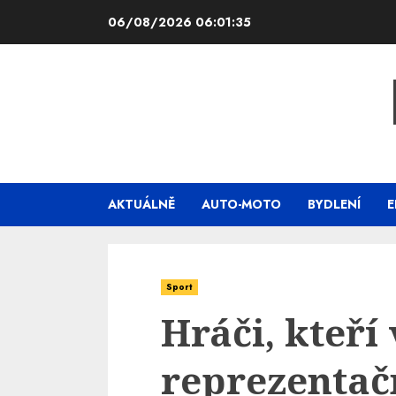
Skip
06/08/2026
06:01:36
to
content
AKTUÁLNĚ
AUTO-MOTO
BYDLENÍ
E
Sport
Hráči, kteř
reprezentač