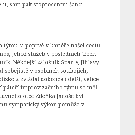
lu, sám pak stoprocentní šanci
 týmu si poprvé v kariéře našel cestu
oš, jehož služeb v posledních třech
ík. Někdejší záložník Sparty, Jihlavy
l sebejistě v osobních soubojích,
ízko a zvládal dokonce i delší, velice
ní páteří improvizačního týmu se měl
slavného otce Zdeňka Jánoše byl
li mu sympatický výkon pomůže v