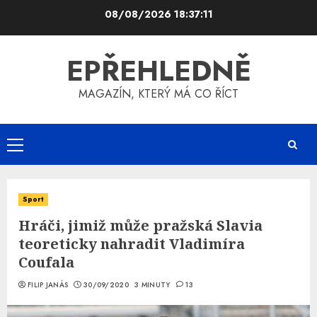
Skip
08/08/2026
18:37:12
to
content
EPŘEHLEDNĚ
MAGAZÍN, KTERÝ MÁ CO ŘÍCT
Primary
Menu
Sport
Hráči, jimiž může pražská Slavia
teoreticky nahradit Vladimíra
Coufala
FILIP JANÁS
30/09/2020
3 MINUTY
13