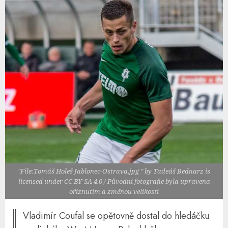
"File:Tomáš Holeš Jablonec-Ostrava.jpg " by Tadeáš Bednarz is
licensed under CC BY-SA 4.0 / Původní fotografie byla upravena
oříznutím a změnou velikosti
Vladimír Coufal se opětovně dostal do hledáčku