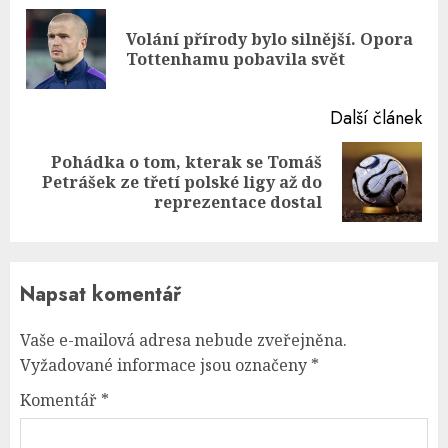
Reading
Volání přírody bylo silnější. Opora
Pre
Tottenhamu pobavila svět
pos
Další článek
Pohádka o tom, kterak se Tomáš
Next
Petrášek ze třetí polské ligy až do
post:
reprezentace dostal
Napsat komentář
Vaše e-mailová adresa nebude zveřejněna.
Vyžadované informace jsou označeny
*
Komentář
*