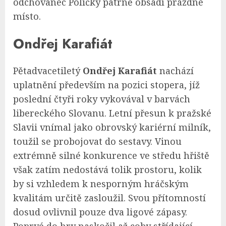
odchovanec Poličky patrně obsadí prázdné
místo.
Ondřej Karafiát
Pětadvacetiletý
Ondřej Karafiát
nachází
uplatnění především na pozici stopera, jíž
poslední čtyři roky vykovával v barvách
libereckého Slovanu. Letní přesun k pražské
Slavii vnímal jako obrovský kariérní milník,
toužil se probojovat do sestavy. Vinou
extrémně silné konkurence ve středu hřiště
však zatím nedostává tolik prostoru, kolik
by si vzhledem k nesporným hráčským
kvalitám určitě zasloužil. Svou přítomností
dosud ovlivnil pouze dva ligové zápasy.