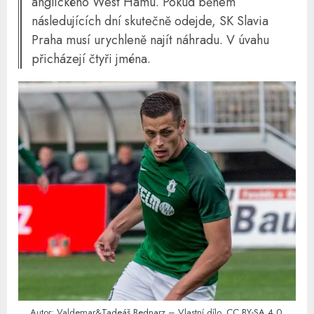
anglického West Hamu. Pokud během
následujících dní skutečně odejde, SK Slavia
Praha musí urychleně najít náhradu. V úvahu
přicházejí čtyři jména.
Autor: Valdemar&
Tadeáš Bednarz
– Vlastní dílo,
CC BY-SA 4.0
,