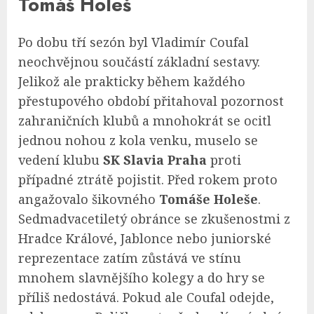
Tomáš Holeš
Po dobu tří sezón byl Vladimír Coufal
neochvějnou součástí základní sestavy.
Jelikož ale prakticky během každého
přestupového období přitahoval pozornost
zahraničních klubů a mnohokrát se ocitl
jednou nohou z kola venku, muselo se
vedení klubu
SK Slavia Praha
proti
případné ztrátě pojistit. Před rokem proto
angažovalo šikovného
Tomáše Holeše
.
Sedmadvacetiletý obránce se zkušenostmi z
Hradce Králové, Jablonce nebo juniorské
reprezentace zatím zůstává ve stínu
mnohem slavnějšího kolegy a do hry se
příliš nedostává. Pokud ale Coufal odejde,