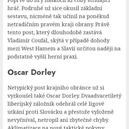
Poprvé do hry naskočil až coby střídající
hráč. Podruhé už sice okusil základní
sestavu, nicméně tak učinil na poněkud
netradičním pravém kraji obrany. Právě
tento post, který dlouhodobě zastává
Vladimír Coufal, skýtá v případě dohody
mezi West Hamem a Slavií určitou naději na
podstatně vyšší herní praxi.
Oscar Dorley
Netypický post krajního obránce už si
vyzkoušel také Oscar Dorley. Dvaadvacetiletý
liberijský záložník odehrál celé ligové
utkání proti Slovácku a přestože vyloženě
nevyčníval, netropil ani zbytečné chyby.
Aklimatizace na nové taktické pokyny