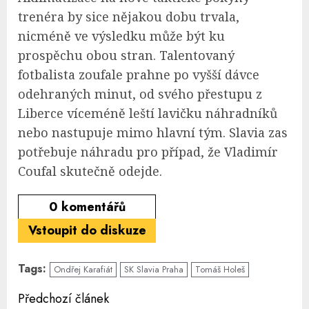
trenéra by sice nějakou dobu trvala,
nicméně ve výsledku může být ku
prospěchu obou stran. Talentovaný
fotbalista zoufale prahne po vyšší dávce
odehraných minut, od svého přestupu z
Liberce víceméně leští lavičku náhradníků
nebo nastupuje mimo hlavní tým. Slavia zas
potřebuje náhradu pro případ, že Vladimír
Coufal skutečně odejde.
0
komentářů
Vstoupit do diskuze
Tags:
Ondřej Karafiát
SK Slavia Praha
Tomáš Holeš
Continue
Předchozí článek