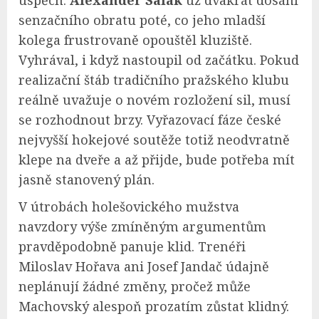
úspěch.
Alexander Salák
už dvakrát dosáhl
senzačního obratu poté, co jeho mladší
kolega frustrovaně opouštěl kluziště.
Vyhrával, i když nastoupil od začátku. Pokud
realizační štáb tradičního pražského klubu
reálně uvažuje o novém rozložení sil, musí
se rozhodnout brzy. Vyřazovací fáze české
nejvyšší hokejové soutěže totiž neodvratně
klepe na dveře a až přijde, bude potřeba mít
jasně stanovený plán.
V útrobách holešovického mužstva
navzdory výše zmíněným argumentům
pravděpodobně panuje klid. Trenéři
Miloslav Hořava ani Josef Jandač údajně
neplánují žádné změny, pročež může
Machovský alespoň prozatím zůstat klidný.