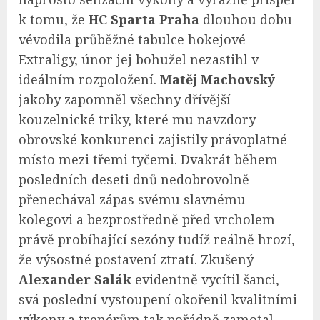
k tomu, že
HC Sparta Praha
dlouhou dobu
vévodila průběžné tabulce hokejové
Extraligy, únor jej bohužel nezastihl v
ideálním rozpoložení.
Matěj Machovský
jakoby zapomněl všechny dřívější
kouzelnické triky, které mu navzdory
obrovské konkurenci zajistily právoplatné
místo mezi třemi tyčemi. Dvakrát během
posledních deseti dnů nedobrovolně
přenechával zápas svému slavnému
kolegovi a bezprostředně před vrcholem
právě probíhající sezóny tudíž reálně hrozí,
že výsostné postavení ztratí. Zkušený
Alexander Salák
evidentně vycítil šanci,
svá poslední vystoupení okořenil kvalitními
výkony a trenérům tak pořádně zamotal