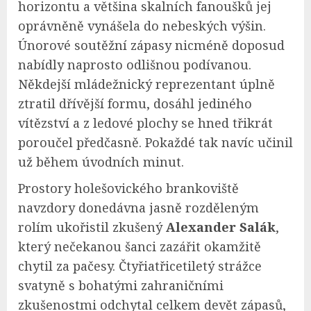
horizontu a většina skalních fanoušků jej
oprávněně vynášela do nebeských výšin.
Únorové soutěžní zápasy nicméně doposud
nabídly naprosto odlišnou podívanou.
Někdejší mládežnický reprezentant úplně
ztratil dřívější formu, dosáhl jediného
vítězství a z ledové plochy se hned třikrát
poroučel předčasně. Pokaždé tak navíc učinil
už během úvodních minut.
Prostory holešovického brankoviště
navzdory donedávna jasně rozděleným
rolím ukořistil zkušený
Alexander Salák
,
který nečekanou šanci zazářit okamžitě
chytil za pačesy. Čtyřiatřicetiletý strážce
svatyně s bohatými zahraničními
zkušenostmi odchytal celkem devět zápasů,