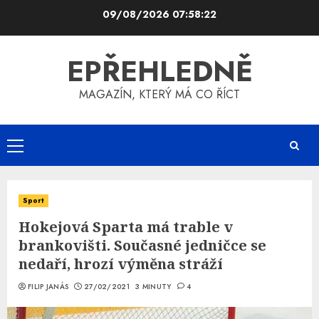
Skip
09/08/2026
07:58:23
to
content
EPŘEHLEDNĚ
MAGAZÍN, KTERÝ MÁ CO ŘÍCT
Primary
Menu
Sport
Hokejová Sparta má trable v
brankovišti. Současné jedničce se
nedaří, hrozí výměna stráží
FILIP JANÁS
27/02/2021
3 MINUTY
4