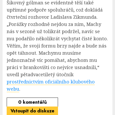
Šikovný gólman se evidentně těší také
upřímné podpoře spoluhráčů, což dokládá
čtvrteční rozhovor Ladislava Zikmunda.
„Porážky rozhodně nejdou za ním, Machy
nás v sezoně už tolikrát podržel, navíc se
mu podařilo několikrát vychytat čisté konto.
Věřím, že svoji formu brzy najde a bude nás
opět táhnout. Machymu musíme
jednoznačně víc pomáhat, abychom mu
práci v brankovišti co nejvíce usnadnili,“
uvedl pětadvacetiletý útočník
prostřednictvím oficiálního klubového
webu
.
0
komentářů
Vstoupit do diskuze