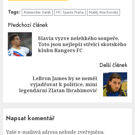
Tags:
Alexander Salák
HC Sparta Praha
Matěj Machovský
Continue
Předchozí článek
Reading
Slavia vyzve nelehkého soupeře.
Pre
Toto jsou nejlepší střelci skotského
pos
klubu Rangers FC
Další článek
LeBron James by se neměl
Next
vyjadřovat k politice, míní
post:
legendární Zlatan Ibrahimović
Napsat komentář
Vaše e-mailová adresa nebude zveřejněna.