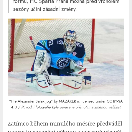
formu, HC Sparta Praha možná před vrcholem
sezóny učiní zásadní změny.
“
File:Alexander Salak.jpg
” by
MAZAKER
is licensed under
CC BY-SA
4.0
/ Původní fotografie byla upravena oříznutím a změnou velikosti
Zatímco během minulého měsíce předváděl
naprosto senzační výkony a výrazně přispěl