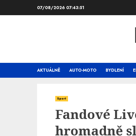
Skip
07/08/2026
07:43:52
to
content
AKTUÁLNĚ
AUTO-MOTO
BYDLENÍ
E
Sport
Fandové Liv
hromadně sla