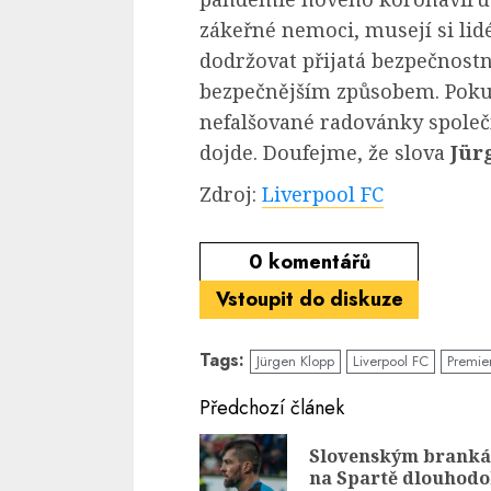
zákeřné nemoci, musejí si li
dodržovat přijatá bezpečnostní
bezpečnějším způsobem. Pokud
nefalšované radovánky spole
dojde. Doufejme, že slova
Jür
Zdroj:
Liverpool FC
0
komentářů
Vstoupit do diskuze
Tags:
Jürgen Klopp
Liverpool FC
Premie
Continue
Předchozí článek
Reading
Slovenským brank
na Spartě dlouhod