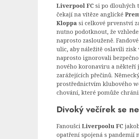
Liverpool FC
si po dlouhých t
čekají na vítěze anglické
Prem
Kloppa
si celkové prvenství z
nutno podotknout, že vzhledem
naprosto zaslouženě. Fandové 
ulic, aby náležitě oslavili zis
naprosto ignorovali bezpečno
nového koronaviru a někteří je
zarážejících přečinů. Německ
prostřednictvím klubového w
chování, které pomůže chránit
Divoký večírek se n
Fanoušci
Liverpoolu FC
jakob
opatření spojená s pandemií