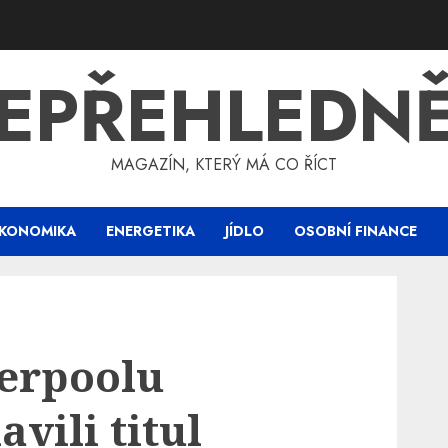
EPŘEHLEDN
MAGAZÍN, KTERÝ MÁ CO ŘÍCT
KONOMIKA
ENERGETIKA
JÍDLO
OSOBNÍ FINANCE
erpoolu
vili titul