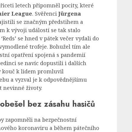
řiceti letech připomněl pocity, které
ier League
. Svěřenci
Jürgena
ajistili se značným předstihem a
 k vývoji událostí se tak stalo
‘Reds’ se hned v pátek večer vydali do
k vymodlené trofeje. Bohužel tím ale
stní opatření spojená s pandemií
dinci se navíc dopustili i dalších
ý kouč k lidem promluvil
ebu a vyzval je k odpovědnějšímu
 nevinné životy.
eobešel bez zásahu hasičů
y zapomněli na bezpečnostní
 nového koronaviru a během pátečního