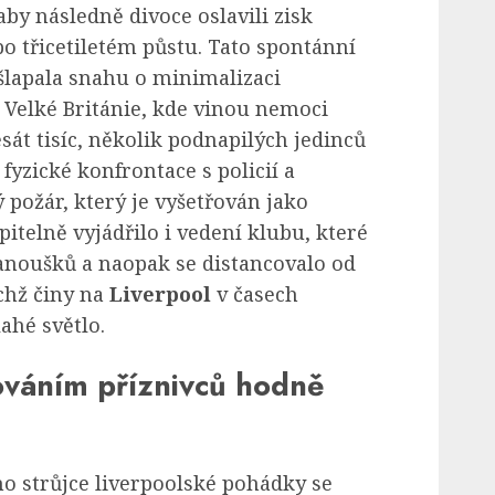
by následně divoce oslavili zisk
o třicetiletém půstu. Tato spontánní
lapala snahu o minimalizaci
 Velké Británie, kde vinou nemoci
át tisíc, několik podnapilých jedinců
 fyzické konfrontace s policií a
 požár, který je vyšetřován jako
pitelně vyjádřilo i vedení klubu, které
fanoušků a naopak se distancovalo od
chž činy na
Liverpool
v časech
ahé světlo.
ováním příznivců hodně
o strůjce liverpoolské pohádky se