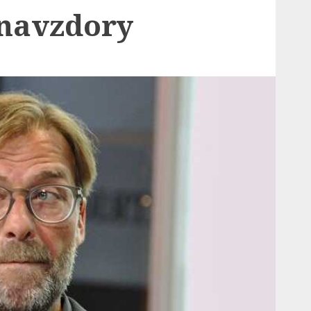
navzdory