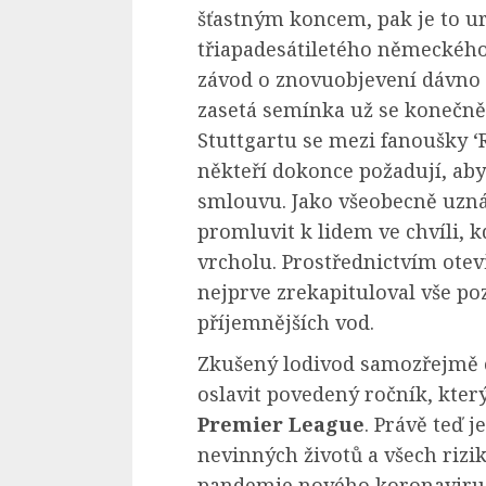
šťastným koncem, pak je to u
třiapadesátiletého německého 
závod o znovuobjevení dávno z
zasetá semínka už se konečně
Stuttgartu se mezi fanoušky ‘
někteří dokonce požadují, aby
smlouvu. Jako všeobecně uzná
promluvit k lidem ve chvíli, 
vrcholu. Prostřednictvím ot
nejprve zrekapituloval vše poz
příjemnějších vod.
Zkušený lodivod samozřejmě c
oslavit povedený ročník, který
Premier League
. Právě teď 
nevinných životů a všech rizi
pandemie nového koronaviru. 