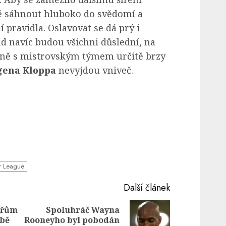
dé sáhnout hluboko do svědomí a
 pravidla. Oslavovat se dá prý i
 navíc budou všichni důslední, na
čně s mistrovským týmem určitě brzy
gena Kloppa
nevyjdou vniveč.
r League
Další článek
ářům
Spoluhráč Wayna
Previous
Next
obě
Rooneyho byl pobodán