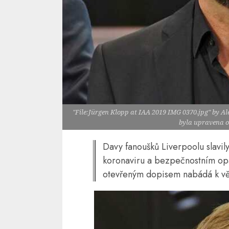
"File:Jürgen Klopp at IAA 2019 IMG 0370.jpg" by Ale
byla upravena o
Davy fanoušků Liverpoolu slavily 
koronaviru a bezpečnostním op
otevřeným dopisem nabádá k vě