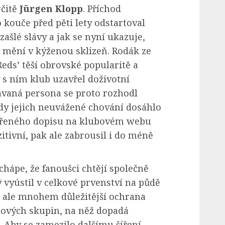
rčitě
Jürgen Klopp
. Příchod
kouče před pěti lety odstartoval
ašlé slávy a jak se nyní ukazuje,
 mění v kýženou sklizeň. Rodák ze
Reds’ těší obrovské popularitě a
 s ním klub uzavřel doživotní
vaná persona se proto rozhodl
kdy jejich neuvážené chování dosáhlo
evřeného dopisu na klubovém webu
itivní, pak ale zabrousil i do méně
hápe, že fanoušci chtějí společně
 vyústil v celkové prvenství na půdě
je ale mnohem důležitější ochrana
kových skupin, na něž dopadá
Aby se zamezilo dalšímu šíření