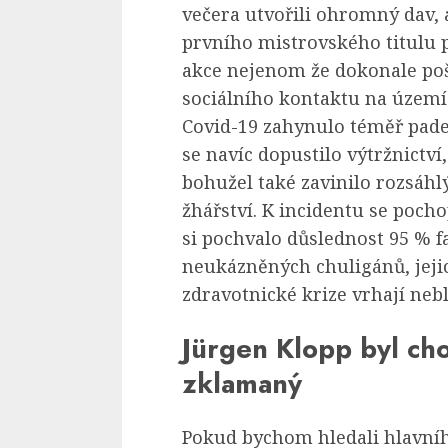
večera utvořili ohromný dav, a
prvního mistrovského titulu p
akce nejenom že dokonale poš
sociálního kontaktu na území
Covid-19 zahynulo téměř pades
se navíc dopustilo výtržnictví,
bohužel také zavinilo rozsáhlý
žhářství. K incidentu se pocho
si pochvalo důslednost 95 % 
neukázněných chuligánů, jeji
zdravotnické krize vrhají nebl
Jürgen Klopp byl ch
zklamaný
Pokud bychom hledali hlavníh