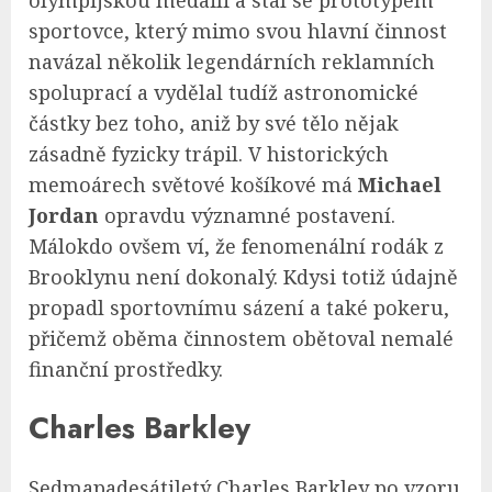
olympijskou medaili a stal se prototypem
sportovce, který mimo svou hlavní činnost
navázal několik legendárních reklamních
spoluprací a vydělal tudíž astronomické
částky bez toho, aniž by své tělo nějak
zásadně fyzicky trápil. V historických
memoárech světové košíkové má
Michael
Jordan
opravdu významné postavení.
Málokdo ovšem ví, že fenomenální rodák z
Brooklynu není dokonalý. Kdysi totiž údajně
propadl sportovnímu sázení a také pokeru,
přičemž oběma činnostem obětoval nemalé
finanční prostředky.
Charles Barkley
Sedmapadesátiletý Charles Barkley po vzoru