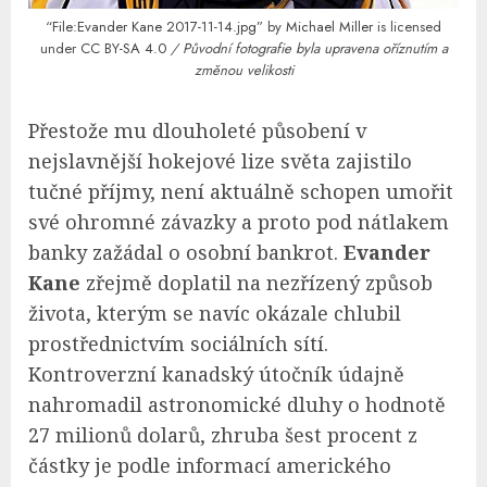
“File:Evander Kane 2017-11-14.jpg”
by
Michael Miller
is licensed
under
CC BY-SA 4.0
/ Původní fotografie byla upravena oříznutím a
změnou velikosti
Přestože mu dlouholeté působení v
nejslavnější hokejové lize světa zajistilo
tučné příjmy, není aktuálně schopen umořit
své ohromné závazky a proto pod nátlakem
banky zažádal o osobní bankrot.
Evander
Kane
zřejmě doplatil na nezřízený způsob
života, kterým se navíc okázale chlubil
prostřednictvím sociálních sítí.
Kontroverzní kanadský útočník údajně
nahromadil astronomické dluhy o hodnotě
27 milionů dolarů, zhruba šest procent z
částky je podle informací amerického