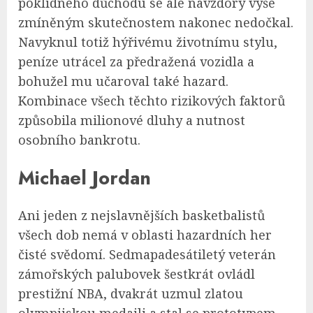
poklidného důchodu se ale navzdory výše
zmíněným skutečnostem nakonec nedočkal.
Navyknul totiž hýřivému životnímu stylu,
peníze utrácel za předražená vozidla a
bohužel mu učaroval také hazard.
Kombinace všech těchto rizikových faktorů
způsobila milionové dluhy a nutnost
osobního bankrotu.
Michael Jordan
Ani jeden z nejslavnějších basketbalistů
všech dob nemá v oblasti hazardních her
čisté svědomí. Sedmapadesátiletý veterán
zámořských palubovek šestkrát ovládl
prestižní NBA, dvakrát uzmul zlatou