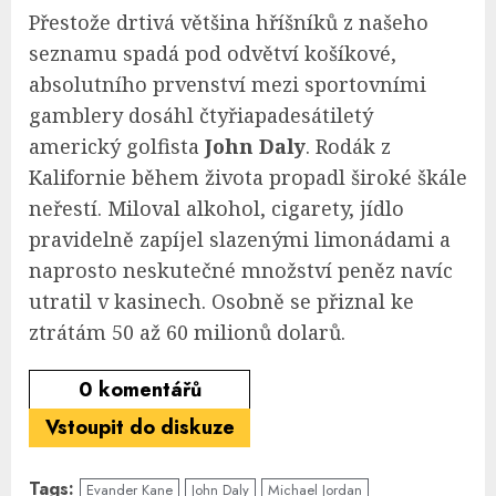
Přestože drtivá většina hříšníků z našeho
seznamu spadá pod odvětví košíkové,
absolutního prvenství mezi sportovními
gamblery dosáhl čtyřiapadesátiletý
americký golfista
John Daly
. Rodák z
Kalifornie během života propadl široké škále
neřestí. Miloval alkohol, cigarety, jídlo
pravidelně zapíjel slazenými limonádami a
naprosto neskutečné množství peněz navíc
utratil v kasinech. Osobně se přiznal ke
ztrátám 50 až 60 milionů dolarů.
0
komentářů
Vstoupit do diskuze
Tags:
Evander Kane
John Daly
Michael Jordan