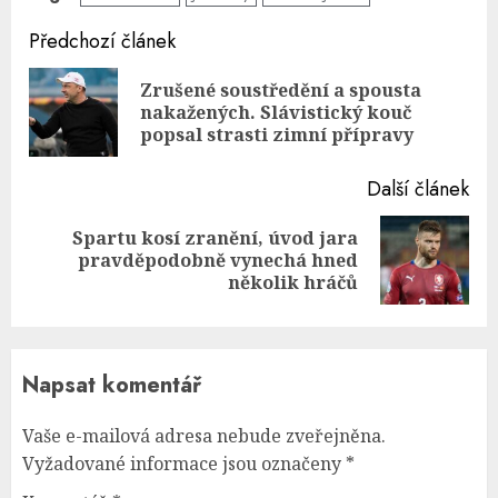
Continue
Předchozí článek
Reading
Zrušené soustředění a spousta
Pre
nakažených. Slávistický kouč
pos
popsal strasti zimní přípravy
Další článek
Spartu kosí zranění, úvod jara
Next
pravděpodobně vynechá hned
post:
několik hráčů
Napsat komentář
Vaše e-mailová adresa nebude zveřejněna.
Vyžadované informace jsou označeny
*