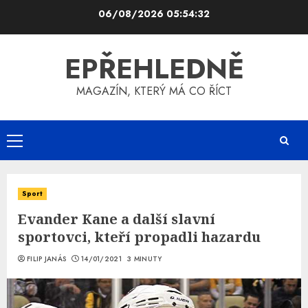
Skip
06/08/2026
05:54:33
to
content
EPŘEHLEDNĚ
MAGAZÍN, KTERÝ MÁ CO ŘÍCT
Primary
Menu
Sport
Evander Kane a další slavní
sportovci, kteří propadli hazardu
FILIP JANÁS
14/01/2021
3 MINUTY