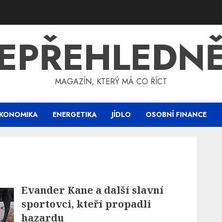
EPŘEHLEDN
MAGAZÍN, KTERÝ MÁ CO ŘÍCT
KONOMIKA
ENERGETIKA
JÍDLO
OSOBNÍ FINANCE
Evander Kane a další slavní
sportovci, kteří propadli
hazardu