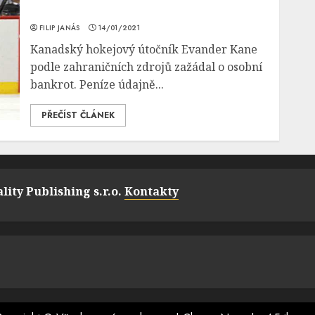
FILIP JANÁS
14/01/2021
Kanadský hokejový útočník Evander Kane
podle zahraničních zdrojů zažádal o osobní
bankrot. Peníze údajně...
PŘEČÍST ČLÁNEK
lity Publishing s.r.o.
Kontakty