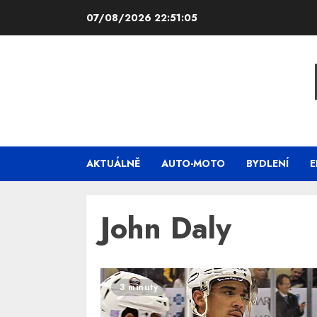
Skip
07/08/2026
22:51:05
to
content
AKTUÁLNĚ
AUTO-MOTO
BYDLENÍ
E
John Daly
3 minuty