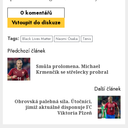
0
komentářů
Vstoupit do diskuze
Tags:
Black Lives Matter
Naomi Ósaka
Tenis
Continue
Předchozí článek
Reading
Smůla prolomena. Michael
Pre
Krmenčík se střelecky probral
pos
Další článek
Obrovská palebná síla. Útočníci,
Next
jimiž aktuálně disponuje FC
post:
Viktoria Plzeň