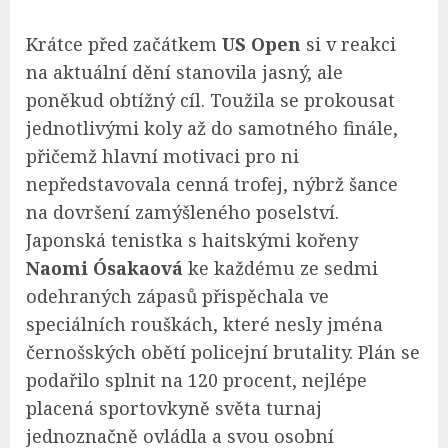
Krátce před začátkem
US Open
si v reakci
na aktuální dění stanovila jasný, ale
poněkud obtížný cíl. Toužila se prokousat
jednotlivými koly až do samotného finále,
přičemž hlavní motivaci pro ni
nepředstavovala cenná trofej, nýbrž šance
na dovršení zamýšleného poselství.
Japonská tenistka s haitskými kořeny
Naomi Ósakaová
ke každému ze sedmi
odehraných zápasů přispěchala ve
speciálních rouškách, které nesly jména
černošských obětí policejní brutality. Plán se
podařilo splnit na 120 procent, nejlépe
placená sportovkyně světa turnaj
jednoznačně ovládla a svou osobní