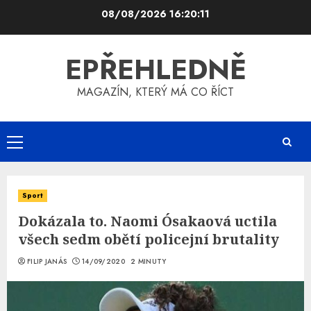
Skip
08/08/2026
16:20:11
to
content
EPŘEHLEDNĚ
MAGAZÍN, KTERÝ MÁ CO ŘÍCT
Primary
Menu
Sport
Dokázala to. Naomi Ósakaová uctila
všech sedm obětí policejní brutality
FILIP JANÁS
14/09/2020
2 MINUTY