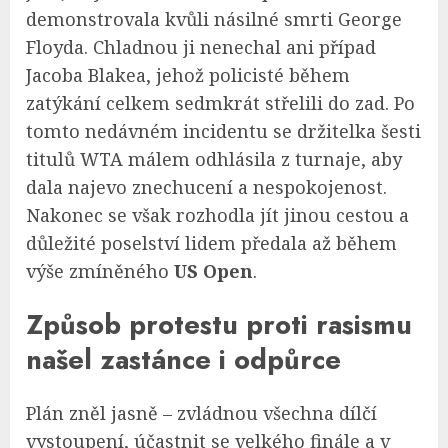
demonstrovala kvůli násilné smrti George
Floyda. Chladnou ji nenechal ani případ
Jacoba Blakea, jehož policisté během
zatýkání celkem sedmkrát střelili do zad. Po
tomto nedávném incidentu se držitelka šesti
titulů WTA málem odhlásila z turnaje, aby
dala najevo znechucení a nespokojenost.
Nakonec se však rozhodla jít jinou cestou a
důležité poselství lidem předala až během
výše zmíněného
US Open
.
Způsob protestu proti rasismu
našel zastánce i odpůrce
Plán zněl jasně – zvládnou všechna dílčí
vystoupení, účastnit se velkého finále a v