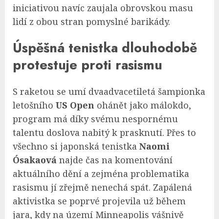
iniciativou navíc zaujala obrovskou masu
lidí z obou stran pomyslné barikády.
Úspěšná tenistka dlouhodobě
protestuje proti rasismu
S raketou se umí dvaadvacetiletá šampionka
letošního
US Open
ohánět jako málokdo,
program má díky svému nespornému
talentu doslova nabitý k prasknutí. Přes to
všechno si japonská tenistka
Naomi
Ósakaová
najde čas na komentování
aktuálního dění a zejména problematika
rasismu jí zřejmě nenechá spát. Zapálená
aktivistka se poprvé projevila už během
jara, kdy na území Minneapolis vášnivě