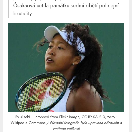
Ósakaová uctila památku sedmi obětí policejní
brutality.
By si.robi – cropped from Flickr image, CC BY-SA 2.0, zdroj:
Wikipedia Commons
/ Původní fotografie byla upravena oříznutím a
změnou velikosti