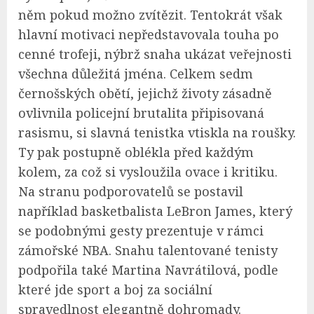
něm pokud možno zvítězit. Tentokrát však
hlavní motivaci nepředstavovala touha po
cenné trofeji, nýbrž snaha ukázat veřejnosti
všechna důležitá jména. Celkem sedm
černošských obětí, jejichž životy zásadně
ovlivnila policejní brutalita připisovaná
rasismu, si slavná tenistka vtiskla na roušky.
Ty pak postupně oblékla před každým
kolem, za což si vysloužila ovace i kritiku.
Na stranu podporovatelů se postavil
například basketbalista LeBron James, který
se podobnými gesty prezentuje v rámci
zámořské NBA. Snahu talentované tenisty
podpořila také Martina Navrátilová, podle
které jde sport a boj za sociální
spravedlnost elegantně dohromady.