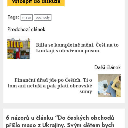
Vstoupit do diskuze
Tags:
maso
obchody
Continue
Předchozí článek
Reading
Billa se kompletně mění. Češi na to
Pre
koukají s otevřenou pusou
pos
Další článek
Finanční úřad jde po Češích. Ti o
Next
tom ani netuší a pak platí obrovské
post:
sumy
6 názorů u článku “
Do českých obchodů
přišlo maso z Ukrajiny. Svým dětem bych