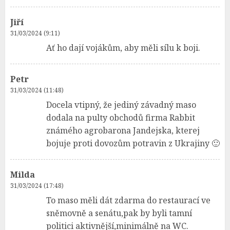
Jiří
31/03/2024 (9:11)
Ať ho dají vojákům, aby měli sílu k boji.
Petr
31/03/2024 (11:48)
Docela vtipný, že jediný závadný maso
dodala na pulty obchodů firma Rabbit
známého agrobarona Jandejska, kterej
bojuje proti dovozům potravin z Ukrajiny 🙂
Milda
31/03/2024 (17:48)
To maso měli dát zdarma do restaurací ve
sněmovně a senátu,pak by byli tamní
politici aktivnější,minimálně na WC.