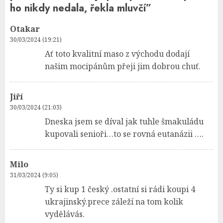
ho nikdy nedala, řekla mluvčí
”
Otakar
30/03/2024 (19:21)
Ať toto kvalitní maso z východu dodají
našim mocipánům přeji jim dobrou chuť.
Jiří
30/03/2024 (21:03)
Dneska jsem se díval jak tuhle šmakuládu
kupovali senioři…to se rovná eutanázii ….
Milo
31/03/2024 (9:05)
Ty si kup 1 český .ostatní si rádi koupi 4
ukrajinský.prece záleží na tom kolik
vydělávás.