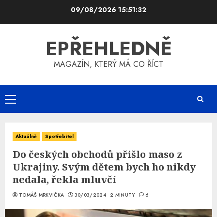
Skip
09/08/2026
15:51:32
to
content
EPŘEHLEDNĚ
MAGAZÍN, KTERÝ MÁ CO ŘÍCT
Primary
Menu
Aktuálně
Spotřebitel
Do českých obchodů přišlo maso z
Ukrajiny. Svým dětem bych ho nikdy
nedala, řekla mluvčí
TOMÁŠ MRKVIČKA
30/03/2024
2 MINUTY
6