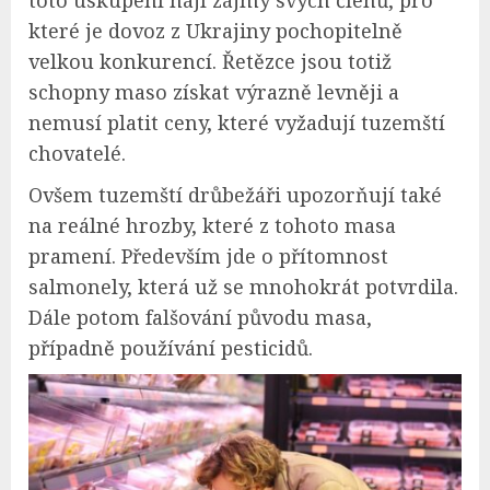
toto uskupení hájí zájmy svých členů, pro
které je dovoz z Ukrajiny pochopitelně
velkou konkurencí. Řetězce jsou totiž
schopny maso získat výrazně levněji a
nemusí platit ceny, které vyžadují tuzemští
chovatelé.
Ovšem tuzemští drůbežáři upozorňují také
na reálné hrozby, které z tohoto masa
pramení. Především jde o přítomnost
salmonely, která už se mnohokrát potvrdila.
Dále potom falšování původu masa,
případně používání pesticidů.