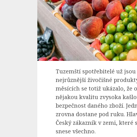
Tuzemští spotřebitelé už jsou
nejrůznější živočišné produk
měsících se totiž ukázalo, že 
nějakou kvalitu zvysoka kašlou
bezpečnost daného zboží. Jedn
zrovna dostane pod ruku. Hlav
Český zákazník v zemi, které 
snese všechno.