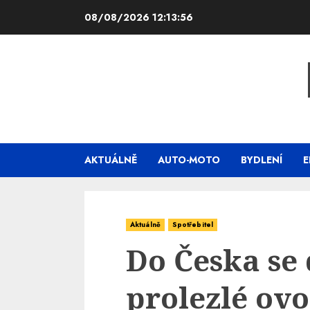
Skip
08/08/2026
12:13:57
to
content
AKTUÁLNĚ
AUTO-MOTO
BYDLENÍ
E
Aktuálně
Spotřebitel
Do Česka se 
prolezlé ovo