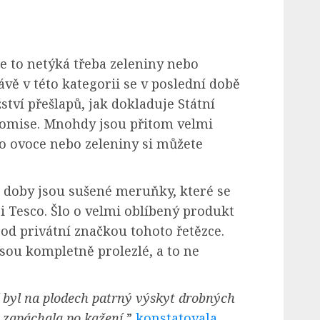
e to netýká třeba zeleniny nebo
ávě v této kategorii se v poslední době
tví přešlapů, jak dokladuje Státní
komise. Mnohdy jsou přitom velmi
 ovoce nebo zeleniny si můžete
 doby jsou sušené meruňky, které se
 Tesco. Šlo o velmi oblíbený produkt
d privátní značkou tohoto řetězce.
sou kompletně prolezlé, a to ne
 byl na plodech patrný výskyt drobných
 zapáchala po kažení,
”
konstatovala