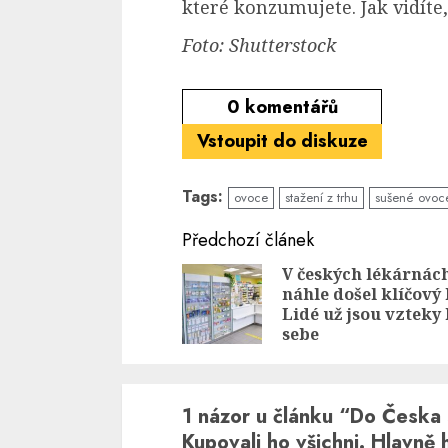
které konzumujete. Jak vidíte
Foto: Shutterstock
0
komentářů
Vstoupit do diskuze
Tags:
ovoce
stažení z trhu
sušené ovoc
Continue
Předchozí článek
Reading
V českých lékárnác
náhle došel klíčový 
Lidé už jsou vzteky
sebe
1 názor u článku “
Do Česka 
Kupovali ho všichni. Hlavně h