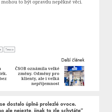
, mohou to být opravdu nepěkné věci.
e
Tesco
Další článek
h
ČSOB oznámila velké
lék.
změny. Odměny pro
Previous
Next
 bez
klienty, ale i velká
post:
post:
nepříjemnost
se dostalo úplně prolezlé ovoce.
o ale nejezte, jinak to zle schytáte
”