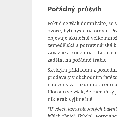
Pořádný průšvih
Pokud se však domníváte, že s
ovoce, byli byste na omylu. Pr
objevuje skutečně velké množs
zemědělská a potravinářská 
závažné a konzumací takového
zadělat na pořádné trable.
Skvělým příkladem z poslední
prodávaly v obchodním řetězci
nabízený za rozumnou cenu po
Ukázalo se však, že meruňky j
nikterak výjimečně.
“
U všech kontrolovaných balení
bílých živých škůdců. Potravina