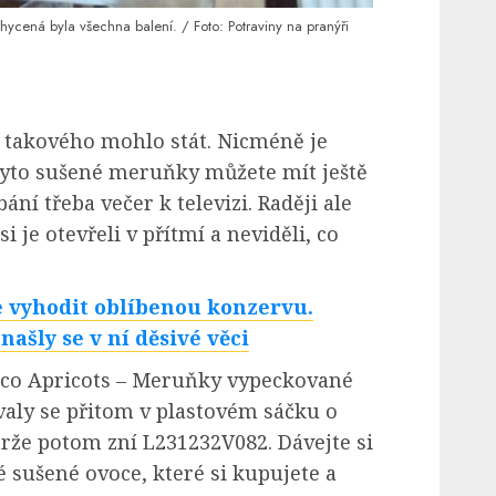
ycená byla všechna balení. / Foto: Potraviny na pranýři
o takového mohlo stát. Nicméně je
yto sušené meruňky můžete mít ještě
ání třeba večer k televizi. Raději ale
i je otevřeli v přítmí a neviděli, co
 vyhodit oblíbenou konzervu.
našly se v ní děsivé věci
co Apricots – Meruňky vypeckované
valy se přitom v plastovém sáčku o
rže potom zní L231232V082. Dávejte si
é sušené ovoce, které si kupujete a