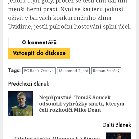
jenom čtyři góly, pročež se těšil čím dál tím
menší herní praxi. Nyní se kariéru pokusí
oživit v barvách konkurenčního Zlína.
Uvidíme, jestli půlroční hostování splní účel.
0
komentářů
Vstoupit do diskuze
Tags:
FC Baník Ostrava
Muhamed Tijani
Roman Potočný
Continue
Předchozí článek
Reading
Nepřípustné. Tomáš Souček
Pre
odsoudil výhrůžky smrtí, kterým
pos
čelí rozhodčí Mike Dean
Další článek
Citelné ztráty. Olomoucká Sigma