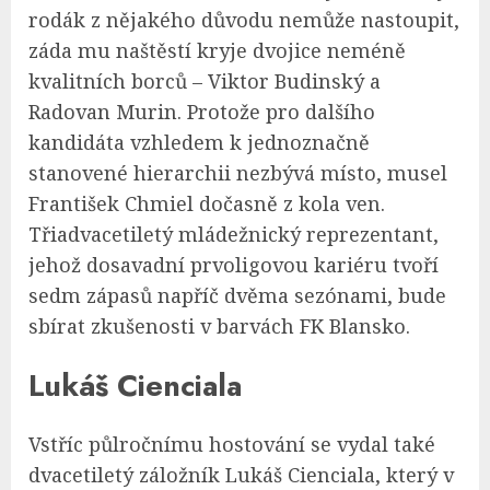
rodák z nějakého důvodu nemůže nastoupit,
záda mu naštěstí kryje dvojice neméně
kvalitních borců – Viktor Budinský a
Radovan Murin. Protože pro dalšího
kandidáta vzhledem k jednoznačně
stanovené hierarchii nezbývá místo, musel
František Chmiel dočasně z kola ven.
Třiadvacetiletý mládežnický reprezentant,
jehož dosavadní prvoligovou kariéru tvoří
sedm zápasů napříč dvěma sezónami, bude
sbírat zkušenosti v barvách FK Blansko.
Lukáš Cienciala
Vstříc půlročnímu hostování se vydal také
dvacetiletý záložník Lukáš Cienciala, který v