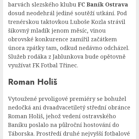
barvách slezského klubu
FC Baník Ostrava
dosud neodehrál jediné soutěží utkání. Pod
trenérskou taktovkou Luboše Kozla strávil
šikovný mladík jenom měsíc, vinou
obrovské konkurence zamířil začátkem
února zpátky tam, odkud nedávno odcházel.
Služeb rodáka z Jablunkova bude opětovně
využívat FK Fotbal Třinec.
Roman Holiš
Vytoužené prvoligové premiéry se bohužel
nedočká ani dvaadvacetiletý střední obránce
Roman Holiš, jehož vedení ostravského
Baníku poslalo na půlroční hostování do
Táborska. Prostředí druhé nejvyšší fotbalové