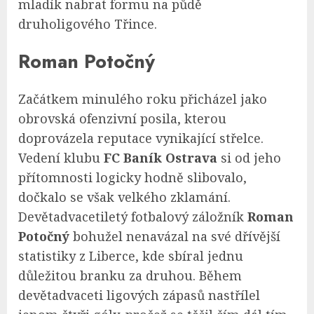
mladík nabrat formu na půdě
druholigového Třince.
Roman Potočný
Začátkem minulého roku přicházel jako
obrovská ofenzivní posila, kterou
doprovázela reputace vynikající střelce.
Vedení klubu
FC Baník Ostrava
si od jeho
přítomnosti logicky hodně slibovalo,
dočkalo se však velkého zklamání.
Devětadvacetiletý fotbalový záložník
Roman
Potočný
bohužel nenavázal na své dřívější
statistiky z Liberce, kde sbíral jednu
důležitou branku za druhou. Během
devětadvaceti ligových zápasů nastřílel