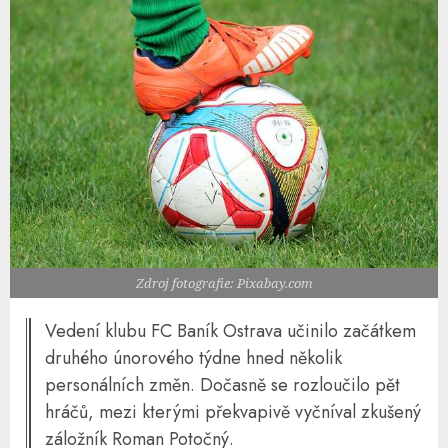
Zdroj fotografie: Pixabay.com
Vedení klubu FC Baník Ostrava učinilo začátkem
druhého únorového týdne hned několik
personálních změn. Dočasně se rozloučilo pět
hráčů, mezi kterými překvapivě vyčníval zkušený
záložník Roman Potočný.