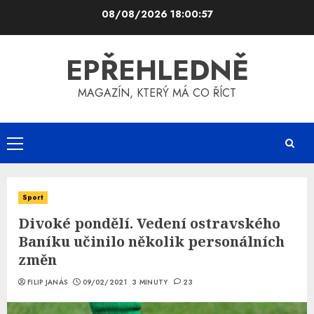
Skip
08/08/2026
18:00:57
to
content
EPŘEHLEDNĚ
MAGAZÍN, KTERÝ MÁ CO ŘÍCT
Primary
Menu
Sport
Divoké pondělí. Vedení ostravského
Baníku učinilo několik personálních
změn
FILIP JANÁS
09/02/2021
3 MINUTY
23