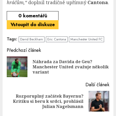
hráčům,“
doplnil tradičně upřímný
Cantona
.
0
komentářů
Vstoupit do diskuze
Tags:
David Beckham
Eric Cantona
Manchester United FC
Continue
Předchozí článek
Reading
Náhrada za Davida de Geu?
Pre
Manchester United zvažuje několik
pos
variant
Další článek
Rozporuplný začátek Bayernu?
Next
Kritiku si beru k srdci, prohlásil
post:
Julian Nagelsmann