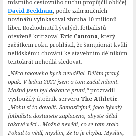
místního cestovního ruchu propůjčil obličej
David Beckham
, podle zahraničních
novinářů vyinkasoval zhruba 10 milionů
liber. Rozhodnutí bývalých fotbalistů
otevřeně kritizoval
Eric Cantona
, který
začátkem roku prohlásil, že šampionát kvůli
nelidskému chování ke stavebním dělníkům
tentokrát nehodlá sledovat.
„Něco takového bych neudělal. Dělám pravý
opak. V lednu 2022 jsem o tom začal mluvit.
Možná jsem byl dokonce první,“
prozradil
vysloužilý útočník serveru
The Athletic
.
„Mohu si to dovolit. Samozřejmě, jako bývalý
fotbalista dostanete zaplaceno, abyste dělal
takové věci… Možná nevědí, co se tam stalo.
Pokud to vědí, myslím, že to je chyba. Myslím,