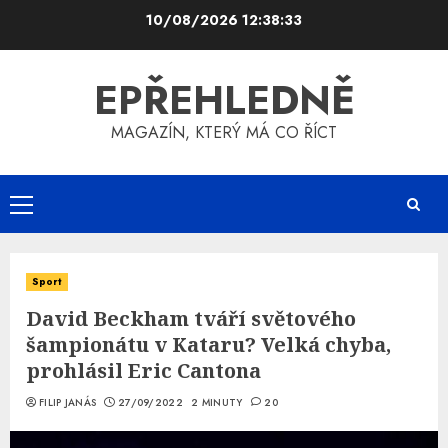
Skip
10/08/2026
12:38:33
to
content
EPŘEHLEDNĚ
MAGAZÍN, KTERÝ MÁ CO ŘÍCT
Primary
Menu
Sport
David Beckham tváří světového
šampionátu v Kataru? Velká chyba,
prohlásil Eric Cantona
FILIP JANÁS
27/09/2022
2 MINUTY
20