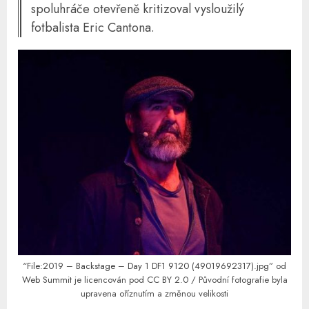
spoluhráče otevřeně kritizoval vysloužilý
fotbalista Eric Cantona.
“
File:2019 – Backstage – Day 1 DF1 9120 (49019692317).jpg
” od
Web Summit
je licencován pod
CC BY 2.0
/ Původní fotografie byla
upravena oříznutím a změnou velikosti