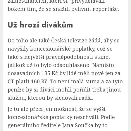
zaměstnancích, kteří si “přivydělávali”
bokem tím, že se snažili ovlivnit reportáže.
Už hrozí divákům
Do toho ale také Česká televize žádá, aby se
navýšily koncesionářské poplatky, což se
také s největší pravděpodobností stane,
jelikož už to bylo odsouhlaseno. Namísto
dosavadních 135 Kč by lidé měli nově jen za
ČT platit 160 Kč. To není malá suma a za tyto
peníze by si diváci mohli pořídit třeba jinou
službu, kterou by sledovali radši.
Je tu ale přeci jen možnost, že se vyšší
koncesionářské poplatky neschválí. Podle
generálního ředitele Jana Součka by to