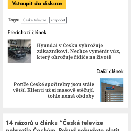
Vstoupit do diskuze
Tags:
Česká televize
rozpočet
Continue
Předchozí článek
Reading
Hyundai v Česku vyhrožuje
Pre
zákazníkovi. Nechce vyměnit vůz,
pos
který ohrožuje řidiče na životě
Další článek
Potíže České spořitelny jsou stále
Next
větší. Klienti už si masově stěžují,
post:
tohle nemá obdoby
14 názorů u článku “
Česká televize
pohrozila Čechům. Pokud nebudete platit