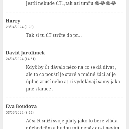
Jestli nebude ČT1,tak asi umřu 😂😂😂😂
Harry
23/04/2024 (0:28)
Tak si tu ČT strčte do pr…
David Jarolímek
24/04/2024 (14:51)
Když by Čt dávalo něco na co se dá dívat ,
ale to co pouští je staré a nudné žáci ať je
úplně zruší nebo ať si vydělávají samy jako
jiné stanice .
Eva Boudova
03/06/2024 (8:44)
Ať si čt sníží svoje platy jako to bere vláda
důchodcům a budou mít peněz dost nevím