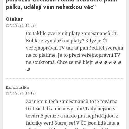
pálku, udělají vám nehezkou věc
”
Otakar
21/04/2024 (14:02)
Co takhle zveřejnit platy zaměstnanců ČT.
Kolik se vynaloží na platy? Když je ČT
veřejnoprávní TV tak ať pan ředitel sverejni
na co platíme. Je to přeci veřejnoprávní TV
ne soukromá. Chce se mě blejt 🚽🚽🚽🚽🚽🚽
🚽
Karel Pustka
21/04/2024 (14:12)
Začněte u těch zaměstnanců,to je továrna
tři tisíc lidí a nic nevyrábí! Tady nejsou v
továrně peníze a nikdo jim nepřidá,jdou z
fabriky ven! Starej se! V ČT jsou lidé léta a