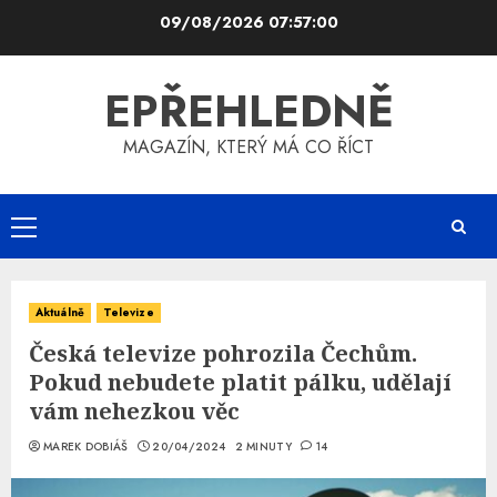
Skip
09/08/2026
07:57:01
to
content
EPŘEHLEDNĚ
MAGAZÍN, KTERÝ MÁ CO ŘÍCT
Primary
Menu
Aktuálně
Televize
Česká televize pohrozila Čechům.
Pokud nebudete platit pálku, udělají
vám nehezkou věc
MAREK DOBIÁŠ
20/04/2024
2 MINUTY
14