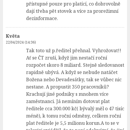
přístupné pouze pro platící, co dobrovolně
dají třeba pět stovek a více za prorežimní
dezinformace.
Květa
22/04/2024 (14:36)
Tak toto už p.ředitel přehnal. Vyhrožovat!!
Ať se ČT zruší, když jim nestačí roční
rozpočet skoro 8 miliard. Stejně sledovanost
rapidně ubývá. A když se nebude natáčet
Božena nebo Devadesátky, tak se vůbec nic
nestane. A propustit 350 pracovníků?
Krachují jiné podniky s mnohem více
zaměstnanci. Já nemíním dotovat plat
ředitele cca 300.000 kč( bývalý měl o 47 tisíc
méně), k tomu roční odměny, celkem roční
plat ředitele je 5,5 milionu korun.A to se v