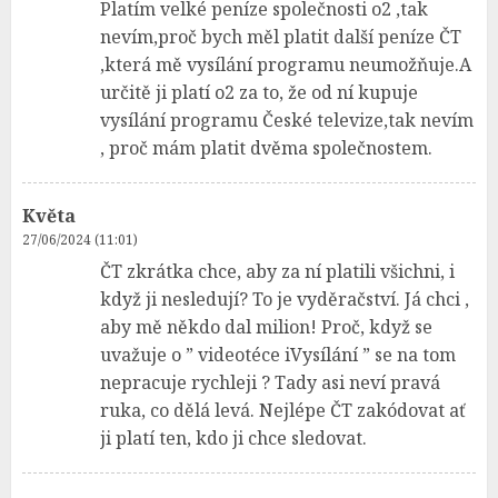
Platím velké peníze společnosti o2 ,tak
nevím,proč bych měl platit další peníze ČT
,která mě vysílání programu neumožňuje.A
určitě ji platí o2 za to, že od ní kupuje
vysílání programu České televize,tak nevím
, proč mám platit dvěma společnostem.
Květa
27/06/2024 (11:01)
ČT zkrátka chce, aby za ní platili všichni, i
když ji nesledují? To je vyděračství. Já chci ,
aby mě někdo dal milion! Proč, když se
uvažuje o ” videotéce iVysílání ” se na tom
nepracuje rychleji ? Tady asi neví pravá
ruka, co dělá levá. Nejlépe ČT zakódovat ať
ji platí ten, kdo ji chce sledovat.