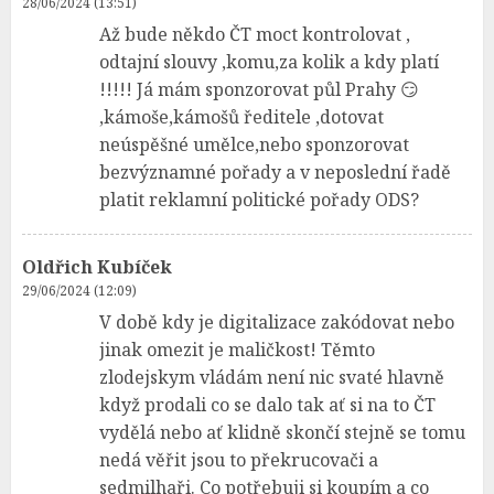
28/06/2024 (13:51)
Až bude někdo ČT moct kontrolovat ,
odtajní slouvy ,komu,za kolik a kdy platí
!!!!! Já mám sponzorovat půl Prahy 😏
,kámoše,kámošů ředitele ,dotovat
neúspěšné umělce,nebo sponzorovat
bezvýznamné pořady a v neposlední řadě
platit reklamní politické pořady ODS?
Oldřich Kubíček
29/06/2024 (12:09)
V době kdy je digitalizace zakódovat nebo
jinak omezit je maličkost! Těmto
zlodejskym vládám není nic svaté hlavně
když prodali co se dalo tak ať si na to ČT
vydělá nebo ať klidně skončí stejně se tomu
nedá věřit jsou to překrucovači a
sedmilhaři. Co potřebuji si koupím a co