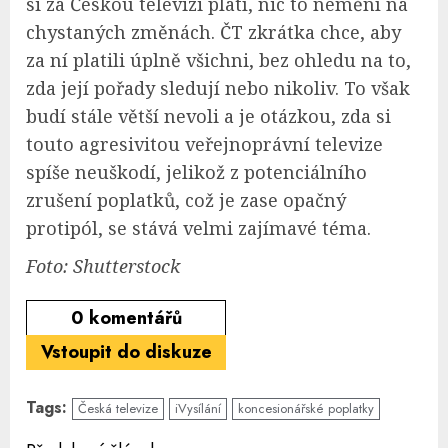
si za Českou televizi platí, nic to nemění na
chystaných změnách. ČT zkrátka chce, aby
za ní platili úplně všichni, bez ohledu na to,
zda její pořady sledují nebo nikoliv. To však
budí stále větší nevoli a je otázkou, zda si
touto agresivitou veřejnoprávní televize
spíše neuškodí, jelikož z potenciálního
zrušení poplatků, což je zase opačný
protipól, se stává velmi zajímavé téma.
Foto: Shutterstock
0
komentářů
Vstoupit do diskuze
Tags:
Česká televize
iVysílání
koncesionářské poplatky