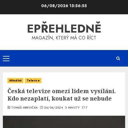
Skip
06/08/2026
15:56:56
to
content
EPŘEHLEDNĚ
MAGAZÍN, KTERÝ MÁ CO ŘÍCT
Primary
Menu
Aktuálně
Televize
Česká televize omezí lidem vysílání.
Kdo nezaplatí, koukat už se nebude
TOMÁŠ MRKVIČKA
26/06/2024
3 MINUTY
7