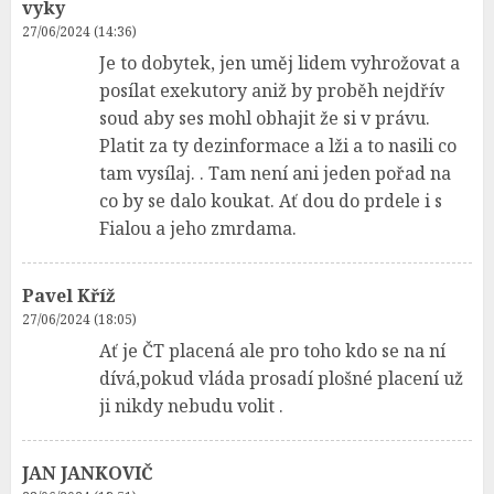
vyky
27/06/2024 (14:36)
Je to dobytek, jen uměj lidem vyhrožovat a
posílat exekutory aniž by proběh nejdřív
soud aby ses mohl obhajit že si v právu.
Platit za ty dezinformace a lži a to nasili co
tam vysílaj. . Tam není ani jeden pořad na
co by se dalo koukat. Ať dou do prdele i s
Fialou a jeho zmrdama.
Pavel Kříž
27/06/2024 (18:05)
Ať je ČT placená ale pro toho kdo se na ní
dívá,pokud vláda prosadí plošné placení už
ji nikdy nebudu volit .
JAN JANKOVIČ