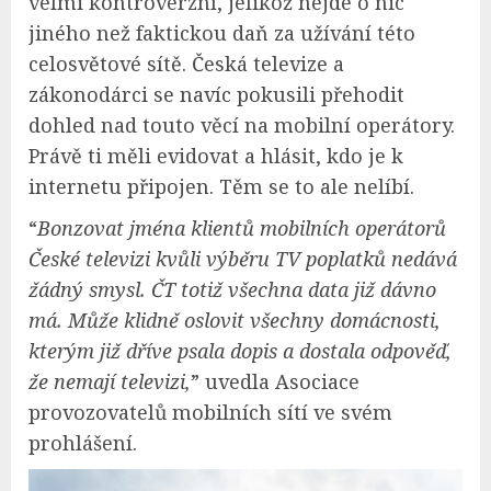
velmi kontroverzní, jelikož nejde o nic
jiného než faktickou daň za užívání této
celosvětové sítě. Česká televize a
zákonodárci se navíc pokusili přehodit
dohled nad touto věcí na mobilní operátory.
Právě ti měli evidovat a hlásit, kdo je k
internetu připojen. Těm se to ale nelíbí.
“
Bonzovat jména klientů mobilních operátorů
České televizi kvůli výběru TV poplatků nedává
žádný smysl. ČT totiž všechna data již dávno
má. Může klidně oslovit všechny domácnosti,
kterým již dříve psala dopis a dostala odpověď,
že nemají televizi,
” uvedla Asociace
provozovatelů mobilních sítí ve svém
prohlášení.