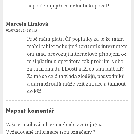
nepotřebuji přece nebudu kupovat!
Marcela Limlová
01/07/2024 (18:44)
Proč mám platit ČT poplatky za to že mám
mobil tablet nebo jiné zařízení s internetem
oni snad provozují internetové připojení 🤔
to si platím u operátora tak proč jim.Nebo
za tu hromadu blbostí a lží co tam blábolí?
Za mě se celá ta vláda zlodějů, podvodníků
a darmožroutů může vzít za ruce a táhnout
do kšá
Napsat komentář
Vaše e-mailová adresa nebude zveřejněna.
Vyžadované informace jsou označeny
*