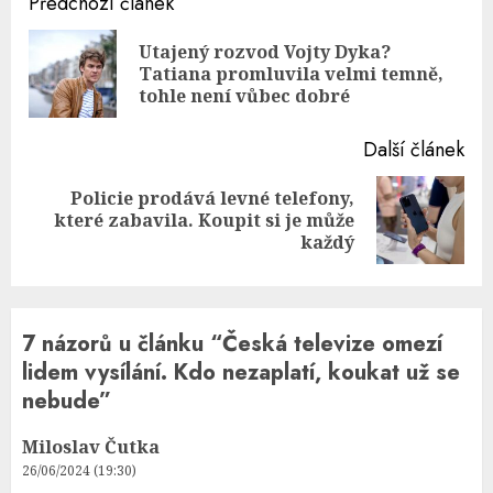
Continue
Předchozí článek
Reading
Utajený rozvod Vojty Dyka?
Pre
Tatiana promluvila velmi temně,
pos
tohle není vůbec dobré
Další článek
Policie prodává levné telefony,
Next
které zabavila. Koupit si je může
post:
každý
7 názorů u článku “
Česká televize omezí
lidem vysílání. Kdo nezaplatí, koukat už se
nebude
”
Miloslav Čutka
26/06/2024 (19:30)