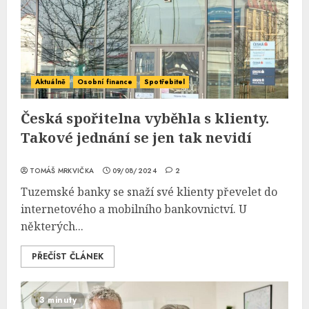
Aktuálně
Osobní finance
Spotřebitel
Česká spořitelna vyběhla s klienty.
Takové jednání se jen tak nevidí
TOMÁŠ MRKVIČKA
09/08/2024
2
Tuzemské banky se snaží své klienty převelet do
internetového a mobilního bankovnictví. U
některých...
PŘEČÍST ČLÁNEK
3 minuty