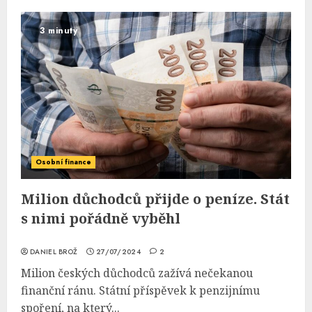
3 minuty
Osobní finance
Milion důchodců přijde o peníze. Stát
s nimi pořádně vyběhl
DANIEL BROŽ
27/07/2024
2
Milion českých důchodců zažívá nečekanou
finanční ránu. Státní příspěvek k penzijnímu
spoření, na který...