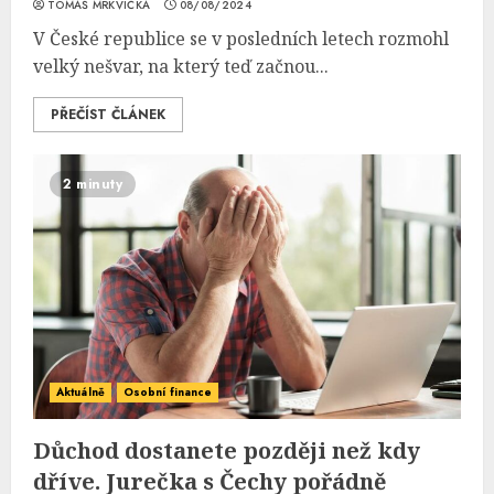
TOMÁŠ MRKVIČKA
08/08/2024
V České republice se v posledních letech rozmohl
velký nešvar, na který teď začnou...
PŘEČÍST ČLÁNEK
2 minuty
Aktuálně
Osobní finance
Důchod dostanete později než kdy
dříve. Jurečka s Čechy pořádně