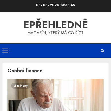
Skip
08/08/2026
13:58:46
to
content
EPŘEHLEDNĚ
MAGAZÍN, KTERÝ MÁ CO ŘÍCT
Primary
Menu
Osobní finance
2 minuty