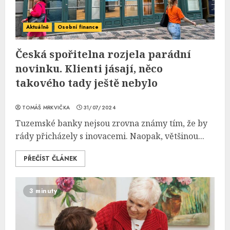
Aktuálně
Osobní finance
Česká spořitelna rozjela parádní
novinku. Klienti jásají, něco
takového tady ještě nebylo
TOMÁŠ MRKVIČKA
31/07/2024
Tuzemské banky nejsou zrovna známy tím, že by
rády přicházely s inovacemi. Naopak, většinou...
PŘEČÍST ČLÁNEK
3 minuty