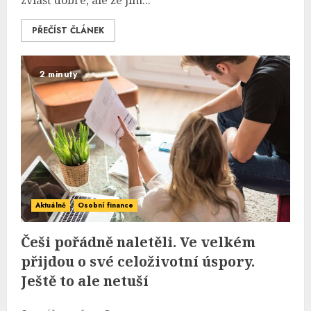
zvlášť dobře, ale že jim...
PŘEČÍST ČLÁNEK
2 minuty
Aktuálně
Osobní finance
Češi pořádně naletěli. Ve velkém
přijdou o své celoživotní úspory.
Ještě to ale netuší