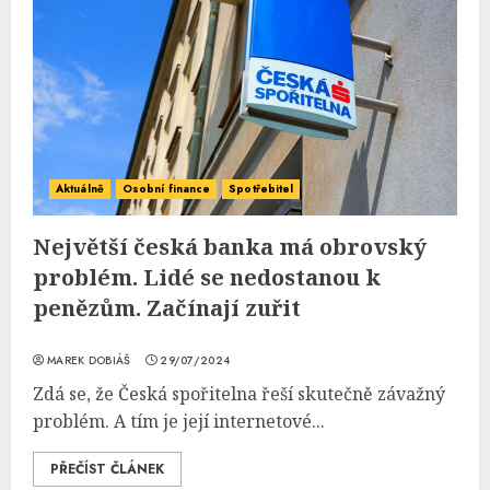
Aktuálně
Osobní finance
Spotřebitel
Největší česká banka má obrovský
problém. Lidé se nedostanou k
penězům. Začínají zuřit
MAREK DOBIÁŠ
29/07/2024
Zdá se, že Česká spořitelna řeší skutečně závažný
problém. A tím je její internetové...
PŘEČÍST ČLÁNEK