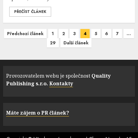
PŘEČÍST ČLÁNEK
Navigace
Předchozí článek
1
2
3
4
5
6
7
…
pro
29
Další článek
příspěvky
Provozovatelem webu je společnost
Quality
Publishing s.r.o.
Kontakty
Máte zájem o PR článek?