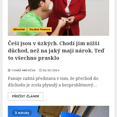
Aktuálně
Osobní finance
Češi jsou v úzkých. Chodí jim nižší
důchod, než na jaký mají nárok. Teď
to všechno prasklo
TOMÁŠ MRKVIČKA
30/07/2024
Panuje zažitá představa v tom, že přechod do
důchodu je zcela plynulý a bezproblémový....
PŘEČÍST ČLÁNEK
2 minuty