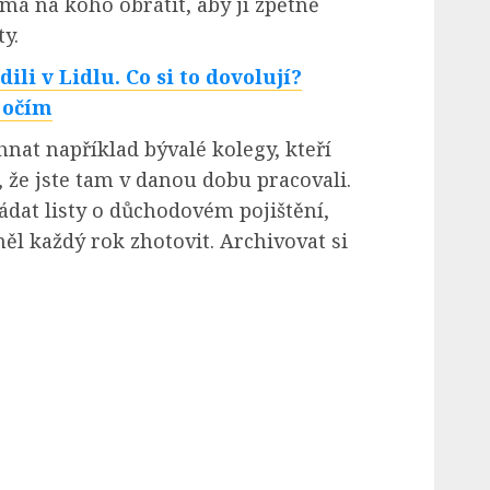
emá na koho obrátit, aby jí zpětně
y.
ili v Lidlu. Co si to dovolují?
 očím
hnat například bývalé kolegy, kteří
že jste tam v danou dobu pracovali.
ádat listy o důchodovém pojištění,
l každý rok zhotovit. Archivovat si