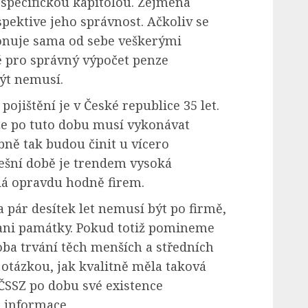
 specifickou kapitolou. Zejména
spektive jeho správnost. Ačkoliv se
ponuje sama od sebe veškerými
é pro správný výpočet penze
být nemusí.
jištění je v České republice 35 let.
 že po tuto dobu musí vykonávat
ně tak budou činit u vícero
ešní době je trendem vysoká
ídá opravdu hodně firem.
za pár desítek let nemusí být po firmě,
, ani památky. Pokud totiž pomineme
oba trvání těch menších a středních
 otázkou, jak kvalitně měla taková
ČSSZ po dobu své existence
 informace.