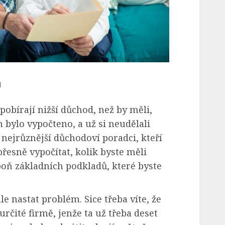
m
pobírají nižší důchod, než by měli,
m bylo vypočteno, a už si neudělali
 nejrůznější důchodoví poradci, kteří
esně vypočítat, kolik byste měli
spoň základních podkladů, které byste
e nastat problém. Sice třeba víte, že
určité firmě, jenže ta už třeba deset