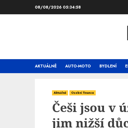
Skip
08/08/2026
05:34:59
to
content
AKTUÁLNĚ
AUTO-MOTO
BYDLENÍ
E
Aktuálně
Osobní finance
Češi jsou v 
jim nižší dů