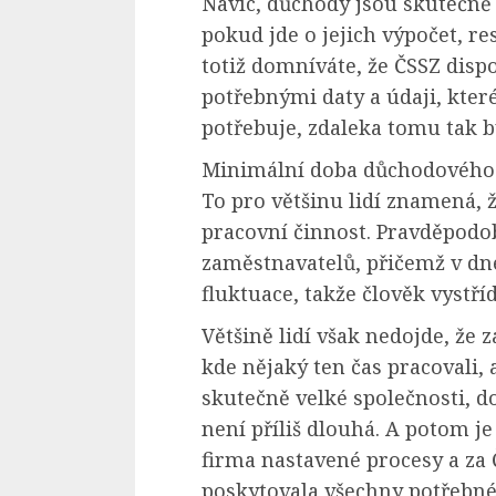
Navíc, důchody jsou skutečně
pokud jde o jejich výpočet, re
totiž domníváte, že ČSSZ dis
potřebnými daty a údaji, kter
potřebuje, zdaleka tomu tak 
Minimální doba důchodového po
To pro většinu lidí znamená,
pracovní činnost. Pravděpodob
zaměstnavatelů, přičemž v dn
fluktuace, takže člověk vystř
Většině lidí však nedojde, že 
kde nějaký ten čas pracovali
skutečně velké společnosti, d
není příliš dlouhá. A potom je
firma nastavené procesy a za 
poskytovala všechny potřebné