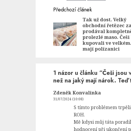
Continue
Předchozí článek
Reading
Tak už dost. Velký
obchodní řetězec z
prodával kompletn
prolezlé maso. Češi
kupovali ve velkém
mají polízanici
1 názor u článku “
Češi jsou 
než na jaký mají nárok. Teď
Zdeněk Konvalinka
31/07/2024 (10:08)
S tímto problémem trpěli 
ROH.
Mě kdysi můj táta poradi
hodnocení při ukončení p