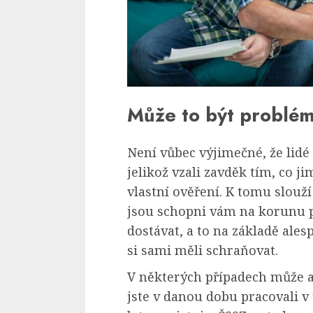
Může to být problé
Není vůbec výjimečné, že lidé 
jelikož vzali zavděk tím, co ji
vlastní ověření. K tomu slouží
jsou schopni vám na korunu př
dostávat, a to na základě ale
si sami měli schraňovat.
V některých případech může al
jste v danou dobu pracovali v 