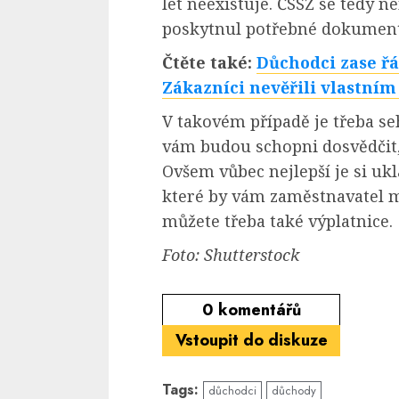
let neexistuje. ČSSZ se tedy n
poskytnul potřebné dokument
Čtěte také:
Důchodci zase řád
Zákazníci nevěřili vlastním
V takovém případě je třeba se
vám budou schopni dosvědčit, 
Ovšem vůbec nejlepší je si ukl
které by vám zaměstnavatel mě
můžete třeba také výplatnice.
Foto: Shutterstock
0
komentářů
Vstoupit do diskuze
Tags:
důchodci
důchody