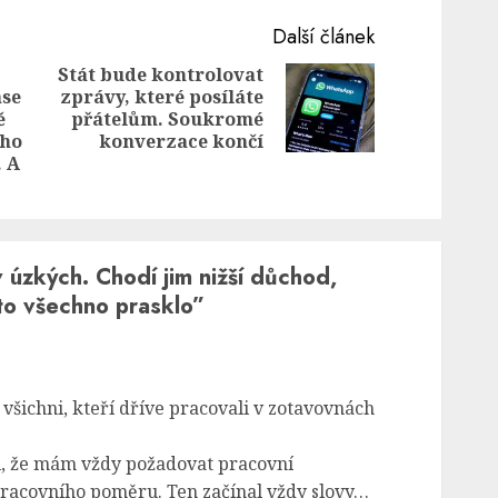
Další článek
Stát bude kontrolovat
ase
zprávy, které posíláte
Next
ě
přátelům. Soukromé
Previous
post:
 ho
konverzace končí
post:
. A
v úzkých. Chodí jim nižší důchod,
 to všechno prasklo
”
všichni, kteří dříve pracovali v zotavovnách
l, že mám vždy požadovat pracovní
racovního poměru. Ten začínal vždy slovy…