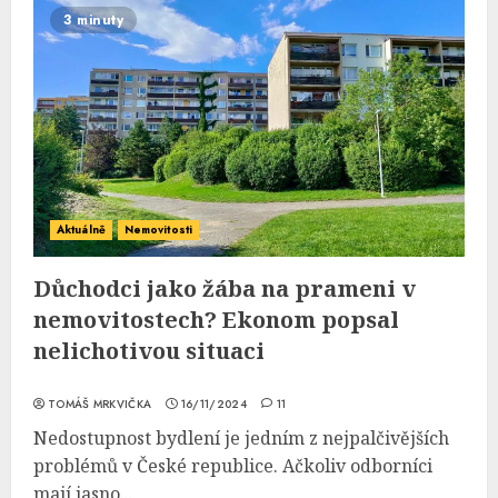
3 minuty
Aktuálně
Nemovitosti
Důchodci jako žába na prameni v
nemovitostech? Ekonom popsal
nelichotivou situaci
TOMÁŠ MRKVIČKA
16/11/2024
11
Nedostupnost bydlení je jedním z nejpalčivějších
problémů v České republice. Ačkoliv odborníci
mají jasno...