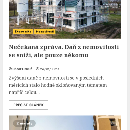
Ekonomika
Nemovitosti
Nečekaná zpráva. Daň z nemovitosti
se sníží, ale pouze někomu
DANIEL BROŽ
26/08/2024
Zvýšení daně z nemovitosti se v posledních
měsících stalo hodně skloňovaným tématem
napříč celou...
PŘEČÍST ČLÁNEK
2 minuty