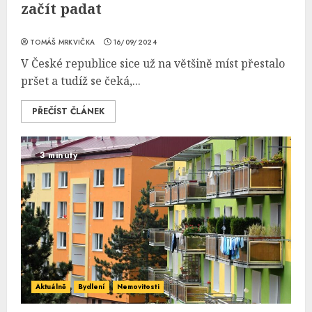
začít padat
TOMÁŠ MRKVIČKA
16/09/2024
V České republice sice už na většině míst přestalo
pršet a tudíž se čeká,...
PŘEČÍST ČLÁNEK
3 minuty
Aktuálně
Bydlení
Nemovitosti