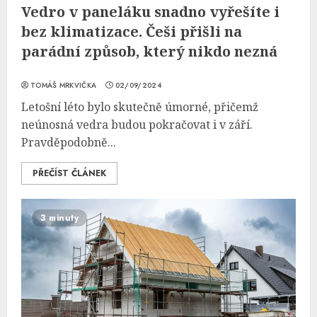
Vedro v paneláku snadno vyřešíte i
bez klimatizace. Češi přišli na
parádní způsob, který nikdo nezná
TOMÁŠ MRKVIČKA
02/09/2024
Letošní léto bylo skutečně úmorné, přičemž
neúnosná vedra budou pokračovat i v září.
Pravděpodobně...
PŘEČÍST ČLÁNEK
3 minuty