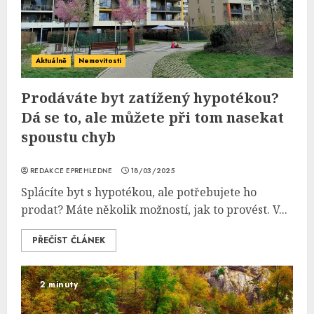
Aktuálně
Nemovitosti
Prodáváte byt zatížený hypotékou?
Dá se to, ale můžete při tom nasekat
spoustu chyb
REDAKCE EPREHLEDNE
18/03/2025
Splácíte byt s hypotékou, ale potřebujete ho
prodat? Máte několik možností, jak to provést. V...
PŘEČÍST ČLÁNEK
2 minuty