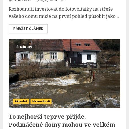
DANIEL BROŽ
05/11/2024
3
Rozhodnutí investovat do fotovoltaiky na střeše
vašeho domu může na první pohled působit jako...
PŘEČÍST ČLÁNEK
3 minuty
Aktuálně
Nemovitosti
To nejhorší teprve přijde.
Podmáčené domy mohou ve velkém