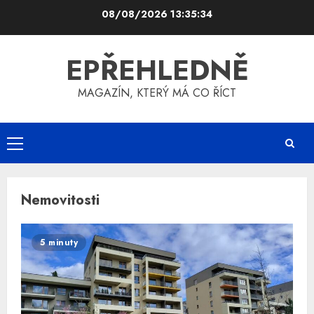
Skip
08/08/2026
13:35:35
to
content
EPŘEHLEDNĚ
MAGAZÍN, KTERÝ MÁ CO ŘÍCT
Primary
Menu
Nemovitosti
5 minuty