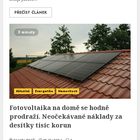
PŘEČÍST ČLÁNEK
3 minuty
Aktuálně
Energetika
Nemovitosti
Fotovoltaika na domě se hodně
prodraží. Neočekávané náklady za
desítky tisíc korun