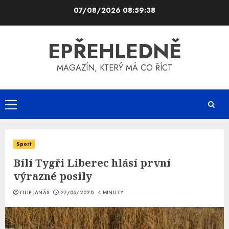
Skip
07/08/2026
08:59:39
to
content
EPŘEHLEDNĚ
MAGAZÍN, KTERÝ MÁ CO ŘÍCT
Primary
Menu
Sport
Bílí Tygři Liberec hlásí první
výrazné posily
FILIP JANÁS
27/06/2020
4 MINUTY