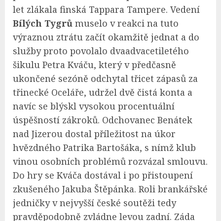
let zlákala finská Tappara Tampere. Vedení
Bílých Tygrů
muselo v reakci na tuto
výraznou ztrátu začít okamžitě jednat a do
služby proto povolalo dvaadvacetiletého
šikulu Petra Kváču, který v předčasně
ukončené sezóně odchytal třicet zápasů za
třinecké Oceláře, udržel dvě čistá konta a
navíc se blýskl vysokou procentuální
úspěšností zákroků. Odchovanec Benátek
nad Jizerou dostal příležitost na úkor
hvězdného Patrika Bartošáka, s nímž klub
vinou osobních problémů rozvázal smlouvu.
Do hry se Kváča dostával i po přistoupení
zkušeného Jakuba Štěpánka. Roli brankářské
jedničky v nejvyšší české soutěži tedy
pravděpodobně zvládne levou zadní. Záda