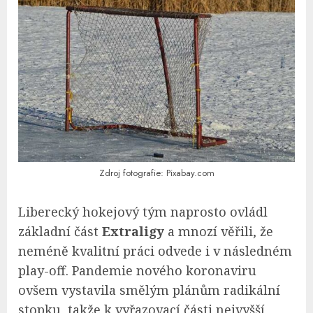
Zdroj fotografie: Pixabay.com
Liberecký hokejový tým naprosto ovládl
základní část
Extraligy
a mnozí věřili, že
neméně kvalitní práci odvede i v následném
play-off. Pandemie nového koronaviru
ovšem vystavila smělým plánům radikální
stopku, takže k vyřazovací části nejvyšší