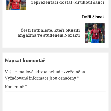
reprezentaci dostat (druhou) šanci
pos
Další článek
Čeští fotbalisté, kteří okusili
Next
angažmá ve studeném Norsku
post:
Napsat komentář
Vaše e-mailová adresa nebude zveřejněna.
Vyžadované informace jsou označeny
*
Komentář
*