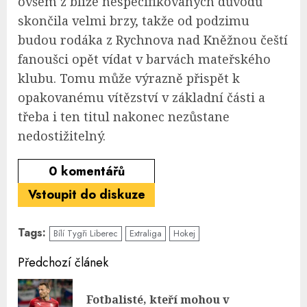
ovšem z blíže nespecifikovaných důvodů
skončila velmi brzy, takže od podzimu
budou rodáka z Rychnova nad Kněžnou čeští
fanoušci opět vídat v barvách mateřského
klubu. Tomu může výrazně přispět k
opakovanému vítězství v základní části a
třeba i ten titul nakonec nezůstane
nedostižitelný.
0
komentářů
Vstoupit do diskuze
Tags:
Bílí Tygři Liberec
Extraliga
Hokej
Continue
Předchozí článek
Reading
Fotbalisté, kteří mohou v
Pre