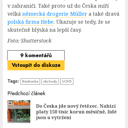
v zahraničí. Také proto už do Česka míří
velká
německá drogerie Müller
a také dravá
polská firma Hebe
. Ukazuje se tedy, že se
skutečně blýská na lepší časy.
Foto: Shutterstock
9
komentářů
Vstoupit do diskuze
Tags:
Biedronka
obchody
UOHS
Continue
Předchozí článek
Reading
Do Česka jde nový řetězec. Nabízí
Pre
platy 150 tisíc korun měsíčně, lidé
pos
jsou u vytržení