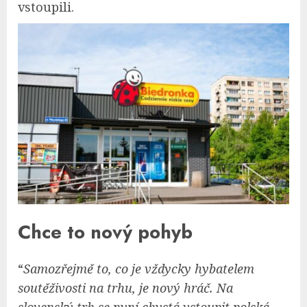
vstoupili.
Chce to nový pohyb
“
Samozřejmě to, co je vždycky hybatelem
soutěživosti na trhu, je nový hráč. Na
slovenský trh se nyní chystá vstoupit polská