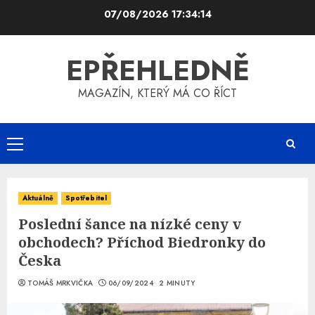
Skip
07/08/2026
17:34:14
to
content
EPŘEHLEDNĚ
MAGAZÍN, KTERÝ MÁ CO ŘÍCT
Primary
Menu
Aktuálně
Spotřebitel
Poslední šance na nízké ceny v
obchodech? Příchod Biedronky do
Česka
TOMÁŠ MRKVIČKA
06/09/2024
2 MINUTY