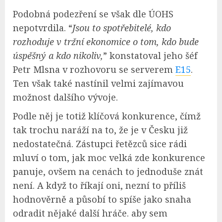
Podobná podezření se však dle ÚOHS
nepotvrdila. “
Jsou to spotřebitelé, kdo
rozhoduje v tržní ekonomice o tom, kdo bude
úspěšný a kdo nikoliv,
” konstatoval jeho šéf
Petr Mlsna v rozhovoru se serverem
E15
.
Ten však také nastínil velmi zajímavou
možnost dalšího vývoje.
Podle něj je totiž klíčová konkurence, čímž
tak trochu naráží na to, že je v Česku již
nedostatečná. Zástupci řetězců sice rádi
mluví o tom, jak moc velká zde konkurence
panuje, ovšem na cenách to jednoduše znát
není. A když to říkají oni, nezní to příliš
hodnověrně a působí to spíše jako snaha
odradit nějaké další hráče. aby sem