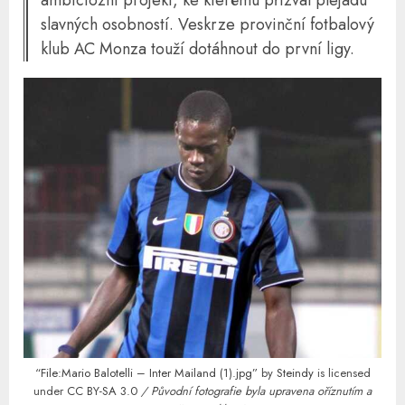
ambiciózní projekt, ke kterému přizval plejádu
slavných osobností. Veskrze provinční fotbalový
klub AC Monza touží dotáhnout do první ligy.
“File:Mario Balotelli – Inter Mailand (1).jpg”
by
Steindy
is licensed
under
CC BY-SA 3.0
/ Původní fotografie byla upravena oříznutím a