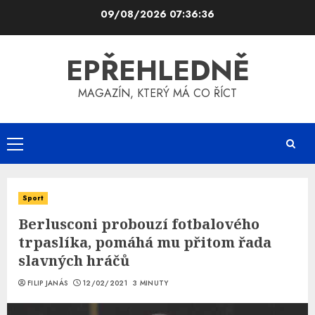
Skip
09/08/2026
07:36:37
to
content
EPŘEHLEDNĚ
MAGAZÍN, KTERÝ MÁ CO ŘÍCT
Primary
Menu
Sport
Berlusconi probouzí fotbalového
trpaslíka, pomáhá mu přitom řada
slavných hráčů
FILIP JANÁS
12/02/2021
3 MINUTY