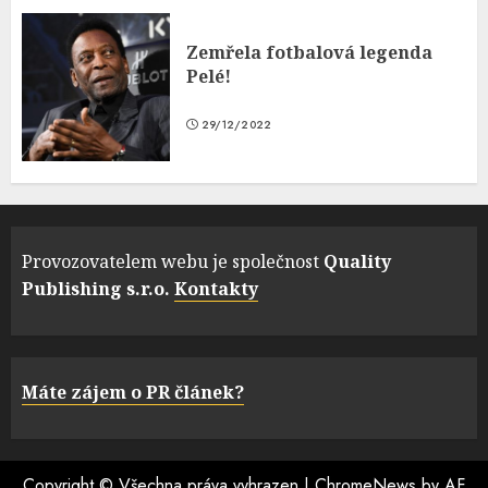
Zemřela fotbalová legenda
Pelé!
29/12/2022
Provozovatelem webu je společnost
Quality
Publishing s.r.o.
Kontakty
Máte zájem o PR článek?
Copyright © Všechna práva vyhrazen
|
ChromeNews
by AF