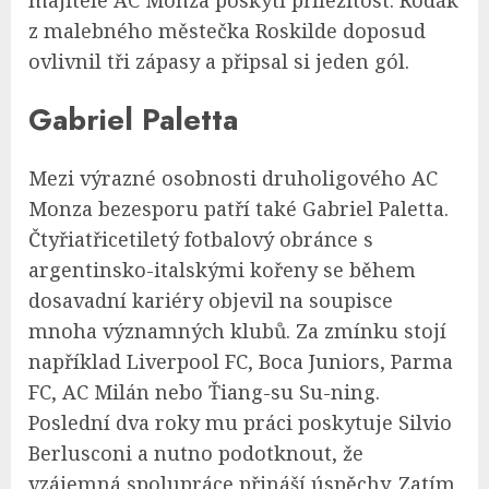
z malebného městečka Roskilde doposud
ovlivnil tři zápasy a připsal si jeden gól.
Gabriel Paletta
Mezi výrazné osobnosti druholigového AC
Monza bezesporu patří také Gabriel Paletta.
Čtyřiatřicetiletý fotbalový obránce s
argentinsko-italskými kořeny se během
dosavadní kariéry objevil na soupisce
mnoha významných klubů. Za zmínku stojí
například Liverpool FC, Boca Juniors, Parma
FC, AC Milán nebo Ťiang-su Su-ning.
Poslední dva roky mu práci poskytuje Silvio
Berlusconi a nutno podotknout, že
vzájemná spolupráce přináší úspěchy. Zatím