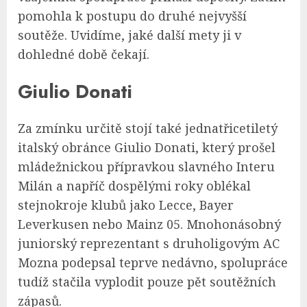
pomohla k postupu do druhé nejvyšší
soutěže. Uvidíme, jaké další mety ji v
dohledné době čekají.
Giulio Donati
Za zmínku určitě stojí také jednatřicetiletý
italský obránce Giulio Donati, který prošel
mládežnickou přípravkou slavného Interu
Milán a napříč dospělými roky oblékal
stejnokroje klubů jako Lecce, Bayer
Leverkusen nebo Mainz 05. Mnohonásobný
juniorský reprezentant s druholigovým AC
Mozna podepsal teprve nedávno, spolupráce
tudíž stačila vyplodit pouze pět soutěžních
zápasů.