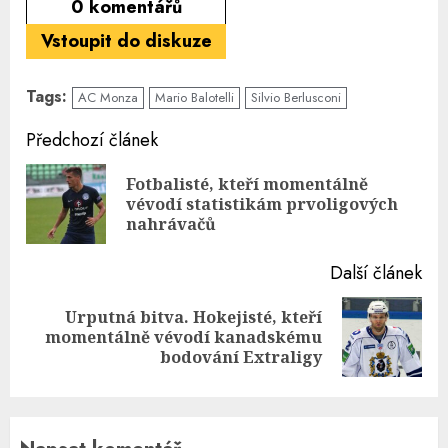
0
komentářů
Vstoupit do diskuze
Tags:
AC Monza
Mario Balotelli
Silvio Berlusconi
Continue
Předchozí článek
Reading
Fotbalisté, kteří momentálně
Pre
vévodí statistikám prvoligových
pos
nahrávačů
Další článek
Urputná bitva. Hokejisté, kteří
Next
momentálně vévodí kanadskému
post:
bodování Extraligy