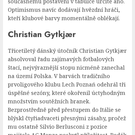
současnému postavení v tabulce určitě ano.
Optimismus navíc dodávají hvězdní hráči,
kteří klubové barvy momentálně oblékají.
Christian Gytkjær
Třicetiletý dánský útočník Christian Gytkjær
absolvoval řadu zajímavých fotbalových
štací, nejvýraznější stopu nicméně zanechal
na území Polska. V barvách tradičního
prvoligového klubu Lech Poznań odehrál tři
úspěšné sezóny, které okořenil úctyhodným
množstvím soutěžních branek.
Bezprostředně před přestupem do Itálie se
blýskl čtyřiadvaceti přesnými zásahy, pročež
mu ostatně Silvio Berlusconi z pozice
majitele AC Monza poskytl příležitost. Rodák